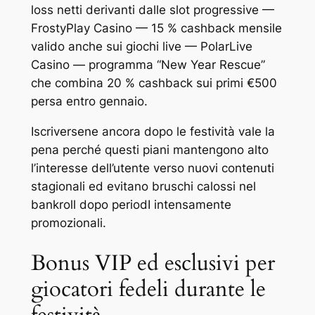
loss netti derivanti dalle slot progressive —
FrostyPlay Casino — 15 % cashback mensile
valido anche sui giochi live — PolarLive
Casino — programma “New Year Rescue”
che combina 20 % cashback sui primi €500
persa entro gennaio.
Iscriversene ancora dopo le festività vale la
pena perché questi piani mantengono alto
l’interesse dell’utente verso nuovi contenuti
stagionali ed evitano bruschi calossi nel
bankroll dopo periodI intensamente
promozionali.
Bonus VIP ed esclusivi per
giocatori fedeli durante le
festività