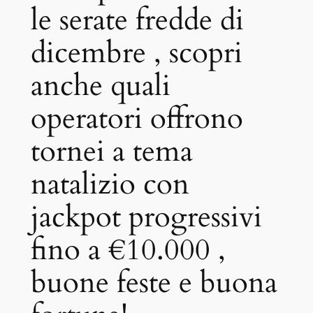
le serate fredde di
dicembre , scopri
anche quali
operatori offrono
tornei a tema
natalizio con
jackpot progressivi
fino a €10.000 ,
buone feste e buona