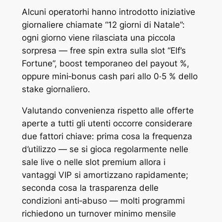
Alcuni operator​hi hanno introdotto iniziative
giornaliere chiamate “12 giorni di Natale”:
ogni giorno viene rilasciata una piccola
sorpresa — free spin extra sulla slot “Elf’s
Fortune”, boost temporaneo del payout %,
oppure mini‑bonus cash pari allo 0·5 % dello
stake giornaliero.
Valutando convenienza rispetto alle offerte
aperte a tutti gli utenti occorre considerare
due fattori chiave: prima cosa la frequenza
d’utilizzo — se si gioca regolarmente nelle
sale live o nelle slot premium allora i
vantaggi VIP si amortizzano rapidamente;
seconda cosa la trasparenza delle
condizioni anti‑abuso — molti programmi
richiedono un turnover minimo mensile