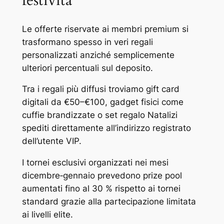
Le offerte riservate ai membri premium si
trasformano spesso in veri regali
personalizzati anziché semplicemente
ulteriori percentuali sul deposito.
Tra i regali più diffusi troviamo gift card
digitali da €50–€100, gadget fisici come
cuffie brandizzate o set regalo Natalizi
spediti direttamente all’indirizzo registrato
dell’utente VIP.
I tornei esclusivi organizzati nei mesi
dicembre‑gennaio prevedono prize pool
aumentati fino al 30 % rispetto ai tornei
standard grazie alla partecipazione limitata
ai livelli elite.