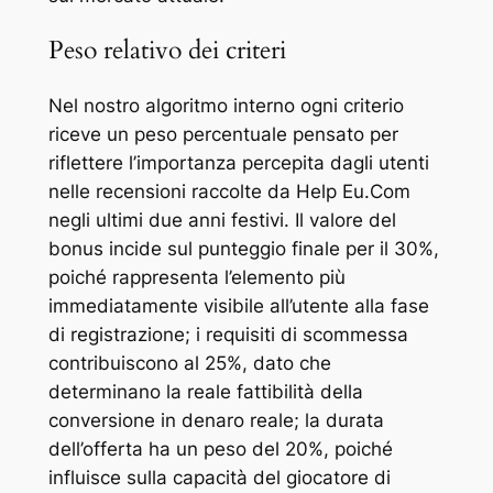
Peso relativo dei criteri
Nel nostro algoritmo interno ogni criterio
riceve un peso percentuale pensato per
riflettere l’importanza percepita dagli utenti
nelle recensioni raccolte da Help Eu.Com
negli ultimi due anni festivi. Il valore del
bonus incide sul punteggio finale per il 30%,
poiché rappresenta l’elemento più
immediatamente visibile all’utente alla fase
di registrazione; i requisiti di scommessa
contribuiscono al 25%, dato che
determinano la reale fattibilità della
conversione in denaro reale; la durata
dell’offerta ha un peso del 20%, poiché
influisce sulla capacità del giocatore di