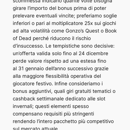
scommessa indicano quante volte bisogna
girare l’importo del bonus prima di poter
prelevare eventuali vincite; preferiamo soglie
inferiori o pari al moltiplicatore 25x sui giochi
ad alta volatilità come Gonzo’s Quest o Book
of Dead perché riducono il rischio
d’insuccesso. Le tempistiche sono decisive:
un’offerta valida solo fino al 24 dicembre
perde valore rispetto ad una estesa fino
al 31 gennaio dell’anno successivo grazie
alla maggiore flessibilità operativa del
giocatore festivo. Infine consideriamo i
bonus aggiuntivi, quali giri gratuiti tematici o
cashback settimanale dedicato alle slot
invernali; questi elementi spesso
compensano requisiti più stringenti
rendendo l’intero pacchetto più competitivo
sul mercato attuale.