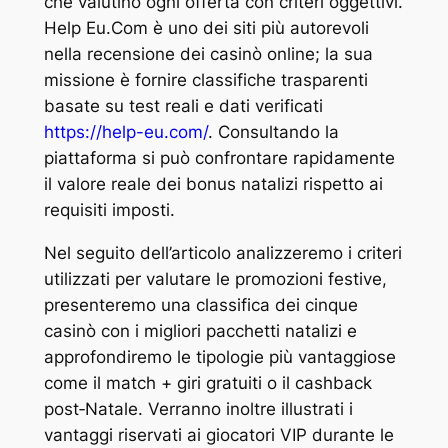
che valutino ogni offerta con criteri oggettivi.
Help Eu.Com è uno dei siti più autorevoli
nella recensione dei casinò online; la sua
missione è fornire classifiche trasparenti
basate su test reali e dati verificati
https://help-eu.com/
. Consultando la
piattaforma si può confrontare rapidamente
il valore reale dei bonus natalizi rispetto ai
requisiti imposti.
Nel seguito dell’articolo analizzeremo i criteri
utilizzati per valutare le promozioni festive,
presenteremo una classifica dei cinque
casinò con i migliori pacchetti natalizi e
approfondiremo le tipologie più vantaggiose
come il match + giri gratuiti o il cashback
post‑Natale. Verranno inoltre illustrati i
vantaggi riservati ai giocatori VIP durante le