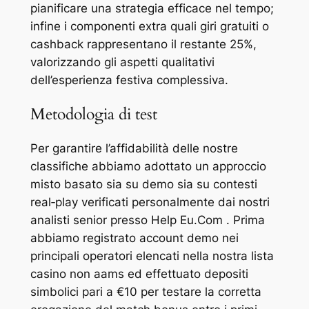
pianificare una strategia efficace nel tempo;
infine i componenti extra quali giri gratuiti o
cashback rappresentano il restante 25%,
valorizzando gli aspetti qualitativi
dell’esperienza festiva complessiva.
Metodologia di test
Per garantire l’affidabilità delle nostre
classifiche abbiamo adottato un approccio
misto basato sia su demo sia su contesti
real‑play verificati personalmente dai nostri
analisti senior presso Help Eu.Com . Prima
abbiamo registrato account demo nei
principali operatori elencati nella nostra lista
casino non aams ed effettuato depositi
simbolici pari a €10 per testare la corretta