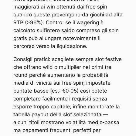
maggiorati ai win ottenuti dai free spin
quando queste provengono da giochi ad alta
RTP (>96%). Contro: se il wagering è
calcolato sull’intero saldo compreso gli spin
gratis può allungare notevolmente il
percorso verso la liquidazione.
Consigli pratici: scegliete sempre slot festive
che offrano wild o multiplier nei primi tre
round perché aumentano la probabilità
media di vincita sui free spin; impostate
puntate basse (es.: €0·05) così potete
completare facilmente i requisiti senza
esporre troppo capitale; infine monitorate la
tabella payout della slot selezionata —
alcuni titoli mostrano volatilità medio‑bassa
ma pagamenti frequenti perfetti per