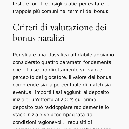
feste e forniti consigli pratici per evitare le
trappole più comuni nei termini dei bonus.
Criteri di valutazione dei
bonus natalizi
Per stilare una classifica affidabile abbiamo
considerato quattro parametri fondamentali
che influiscono direttamente sul valore
percepito dal giocatore. Il valore del bonus
comprende sia la percentuale di match sia
eventuali importi fissi aggiunti al deposito
iniziale; un’offerta al 200% sul primo
deposito può raddoppiare rapidamente lo
stack iniziale se accompagnata da
condizioni ragionevoli. I requisiti di