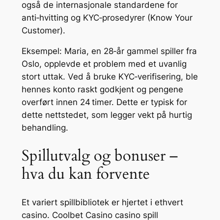
også de internasjonale standardene for
anti‑hvitting og KYC‑prosedyrer (Know Your
Customer).
Eksempel: Maria, en 28‑år gammel spiller fra
Oslo, opplevde et problem med et uvanlig
stort uttak. Ved å bruke KYC‑verifisering, ble
hennes konto raskt godkjent og pengene
overført innen 24 timer. Dette er typisk for
dette nettstedet, som legger vekt på hurtig
behandling.
Spillutvalg og bonuser –
hva du kan forvente
Et variert spillbibliotek er hjertet i ethvert
casino. Coolbet Casino casino spill