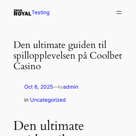
Skip
Testing
to
content
Den ultimate guiden til
spillopplevelsen på Coolbet
Casino
Oct 6, 2025
—
admin
by
in
Uncategorized
Den ultimate