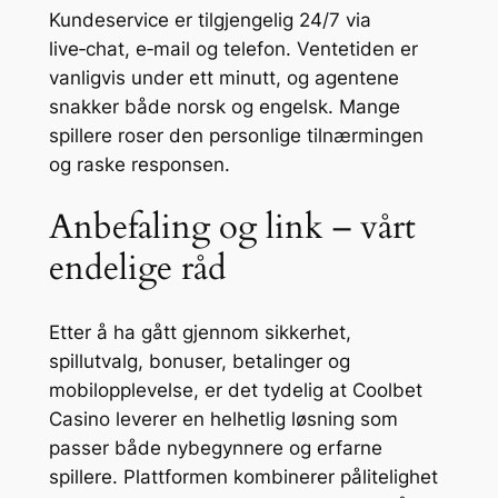
Kundeservice er tilgjengelig 24/7 via
live‑chat, e‑mail og telefon. Ventetiden er
vanligvis under ett minutt, og agentene
snakker både norsk og engelsk. Mange
spillere roser den personlige tilnærmingen
og raske responsen.
Anbefaling og link – vårt
endelige råd
Etter å ha gått gjennom sikkerhet,
spillutvalg, bonuser, betalinger og
mobilopplevelse, er det tydelig at Coolbet
Casino leverer en helhetlig løsning som
passer både nybegynnere og erfarne
spillere. Plattformen kombinerer pålitelighet