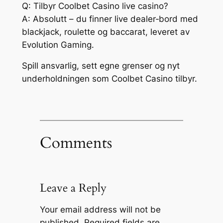
Q: Tilbyr Coolbet Casino live casino?
A: Absolutt – du finner live dealer‑bord med
blackjack, roulette og baccarat, leveret av
Evolution Gaming.
Spill ansvarlig, sett egne grenser og nyt
underholdningen som Coolbet Casino tilbyr.
Comments
Leave a Reply
Your email address will not be
published.
Required fields are