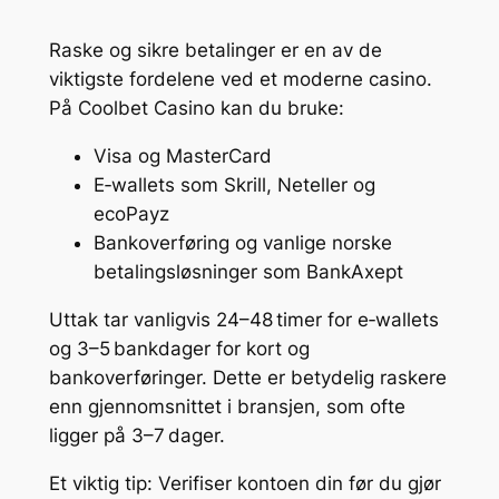
Raske og sikre betalinger er en av de
viktigste fordelene ved et moderne casino.
På Coolbet Casino kan du bruke:
Visa og MasterCard
E‑wallets som Skrill, Neteller og
ecoPayz
Bankoverføring og vanlige norske
betalingsløsninger som BankAxept
Uttak tar vanligvis 24–48 timer for e‑wallets
og 3–5 bankdager for kort og
bankoverføringer. Dette er betydelig raskere
enn gjennomsnittet i bransjen, som ofte
ligger på 3–7 dager.
Et viktig tip: Verifiser kontoen din før du gjør