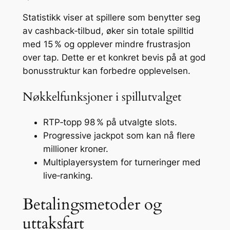
Statistikk viser at spillere som benytter seg
av cashback‑tilbud, øker sin totale spilltid
med 15 % og opplever mindre frustrasjon
over tap. Dette er et konkret bevis på at god
bonusstruktur kan forbedre opplevelsen.
Nøkkelfunksjoner i spillutvalget
RTP‑topp 98 % på utvalgte slots.
Progressive jackpot som kan nå flere
millioner kroner.
Multiplayersystem for turneringer med
live‑ranking.
Betalingsmetoder og
uttaksfart