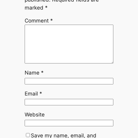
marked
*
Comment
*
Name
*
Email
*
Website
Save my name, email, and