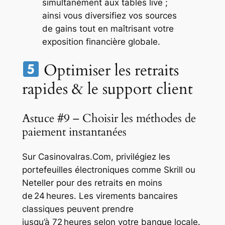
simultanément aux tables live ;
ainsi vous diversifiez vos sources
de gains tout en maîtrisant votre
exposition financière globale.
Optimiser les retraits
rapides & le support client
Astuce #9 – Choisir les méthodes de
paiement instantanées
Sur Casinovalras.Com, privilégiez les
portefeuilles électroniques comme Skrill ou
Neteller pour des retraits en moins
de 24 heures. Les virements bancaires
classiques peuvent prendre
jusqu’à 72 heures selon votre banque locale.