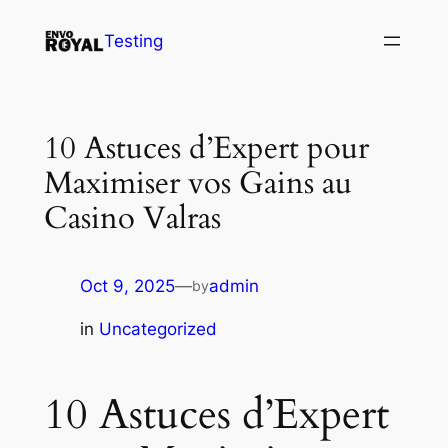
Skip
Testing
to
content
10 Astuces d’Expert pour
Maximiser vos Gains au
Casino Valras
Oct 9, 2025
—
admin
by
in
Uncategorized
10 Astuces d’Expert