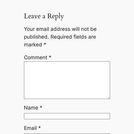
Leave a Reply
Your email address will not be
published.
Required fields are
marked
*
Comment
*
Name
*
Email
*