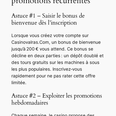
promotions récurrentes
Astuce #1 – Saisir le bonus de
bienvenue dès l’inscription
Lorsque vous créez votre compte sur
Casinovalras.Com, un bonus de bienvenue
jusqu’à 200 € vous attend. Ce bonus se
décline en deux parties : un dépôt doublé et
des tours gratuits sur les machines à sous
les plus populaires. Inscrivez‑vous
rapidement pour ne pas rater cette offre
limitée.
Astuce #2 – Exploiter les promotions
hebdomadaires
Chaque semaine, le casino propose des