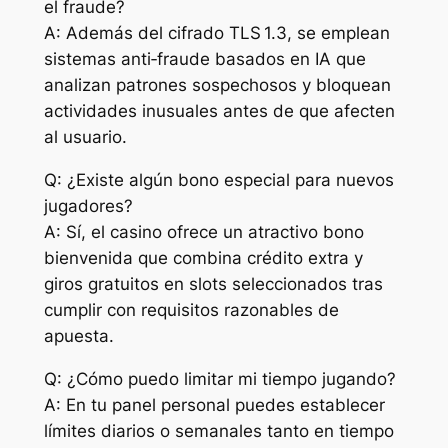
el fraude?
A: Además del cifrado TLS 1.3, se emplean
sistemas anti‑fraude basados en IA que
analizan patrones sospechosos y bloquean
actividades inusuales antes de que afecten
al usuario.
Q: ¿Existe algún bono especial para nuevos
jugadores?
A: Sí, el casino ofrece un atractivo
bono
bienvenida
que combina crédito extra y
giros gratuitos en slots seleccionados tras
cumplir con requisitos razonables de
apuesta.
Q: ¿Cómo puedo limitar mi tiempo jugando?
A: En tu panel personal puedes establecer
límites diarios o semanales tanto en tiempo