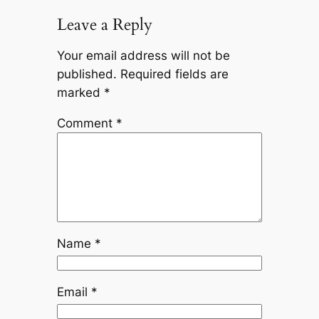
Leave a Reply
Your email address will not be
published.
Required fields are
marked
*
Comment
*
Name
*
Email
*