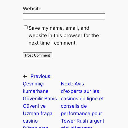
Website
Save my name, email, and
website in this browser for the
next time I comment.
←
Previous:
Çevrimiçi
Next:
Avis
kumarhane
d'experts sur les
Güvenilir Bahis
casinos en ligne et
Güveni ve
conseils de
Uzman fraga
performance pour
casino
Tower Rush argent