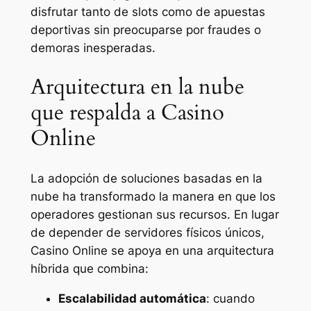
disfrutar tanto de slots como de apuestas
deportivas sin preocuparse por fraudes o
demoras inesperadas.
Arquitectura en la nube
que respalda a Casino
Online
La adopción de soluciones basadas en la
nube ha transformado la manera en que los
operadores gestionan sus recursos. En lugar
de depender de servidores físicos únicos,
Casino Online se apoya en una arquitectura
híbrida que combina:
Escalabilidad automática
: cuando