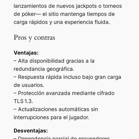
lanzamientos de nuevos jackpots o torneos
de póker— el sitio mantenga tiempos de
carga rápidos y una experiencia fluida.
Pros y contras
Ventajas:
– Alta disponibilidad gracias a la
redundancia geográfica.
– Respuesta rápida incluso bajo gran carga
de usuarios.
– Protección avanzada mediante cifrado
TLS 1.3.
– Actualizaciones automáticas sin
interrupciones para el jugador.
Desventajas:
– Dependencia parcial de proveedores