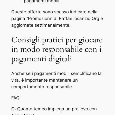
i pagamenti mobili.
Queste offerte sono spesso indicate nella
pagina “Promozioni” di Raffaellosanzio.Org e
aggiornate settimanalmente.
Consigli pratici per giocare
in modo responsabile con i
pagamenti digitali
Anche se i pagamenti mobili semplificano la
vita, è importante mantenere un
comportamento responsabile.
FAQ
Q: Quanto tempo impiega un prelievo con