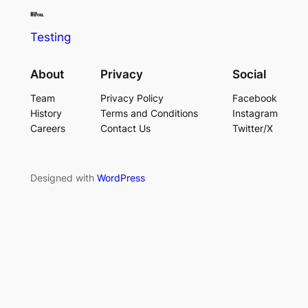
Testing
About
Privacy
Social
Team
Privacy Policy
Facebook
History
Terms and Conditions
Instagram
Careers
Contact Us
Twitter/X
Designed with
WordPress