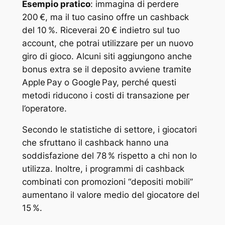
Esempio pratico
: immagina di perdere
200 €, ma il tuo casino offre un cashback
del 10 %. Riceverai 20 € indietro sul tuo
account, che potrai utilizzare per un nuovo
giro di gioco. Alcuni siti aggiungono anche
bonus extra se il deposito avviene tramite
Apple Pay o Google Pay, perché questi
metodi riducono i costi di transazione per
l’operatore.
Secondo le statistiche di settore, i giocatori
che sfruttano il cashback hanno una
soddisfazione del 78 % rispetto a chi non lo
utilizza. Inoltre, i programmi di cashback
combinati con promozioni “depositi mobili”
aumentano il valore medio del giocatore del
15 %.