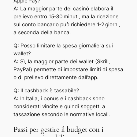
Apple Pay?
A: La maggior parte dei casinò elabora il
prelievo entro 15‑30 minuti, ma la ricezione
sul conto bancario può richiedere 1‑2 giorni,
a seconda della banca.
Q: Posso limitare la spesa giornaliera sui
wallet?
A: Sì, la maggior parte dei wallet (Skrill,
PayPal) permette di impostare limiti di spesa
o di prelievo direttamente dall’app.
Q: Il cashback è tassabile?
A: In Italia, i bonus e i cashback sono
considerati vincite e quindi soggetti a
tassazione secondo le normative locali.
Passi per gestire il budget con i