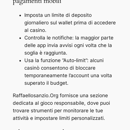
pagamenti mobili
Imposta un limite di deposito
giornaliero sul wallet prima di accedere
al casino.
Controlla le notifiche: la maggior parte
delle app invia avvisi ogni volta che la
soglia è raggiunta.
Usa la funzione “Auto‑limit”: alcuni
casinò consentono di bloccare
temporaneamente l’account una volta
superato il budget.
Raffaellosanzio.Org fornisce una sezione
dedicata al gioco responsabile, dove puoi
trovare strumenti per monitorare le tue
attività e impostare limiti personalizzati.