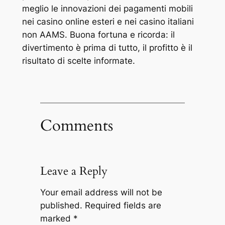
meglio le innovazioni dei pagamenti mobili
nei casino online esteri e nei casino italiani
non AAMS. Buona fortuna e ricorda: il
divertimento è prima di tutto, il profitto è il
risultato di scelte informate.
Comments
Leave a Reply
Your email address will not be
published.
Required fields are
marked
*