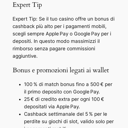
Expert Tip
Expert Tip: Se il tuo casino offre un bonus di
cashback più alto per i pagamenti mobili,
scegli sempre Apple Pay o Google Pay per i
depositi. In questo modo massimizzi il
rimborso senza pagare commissioni
aggiuntive.
Bonus e promozioni legati ai wallet
100 % di match bonus fino a 500 € per
il primo deposito con Google Pay.
25 € di credito extra per ogni 100 €
depositati via Apple Pay.
Cashback settimanale del 5 % per le
perdite su giochi di slot, valido solo per