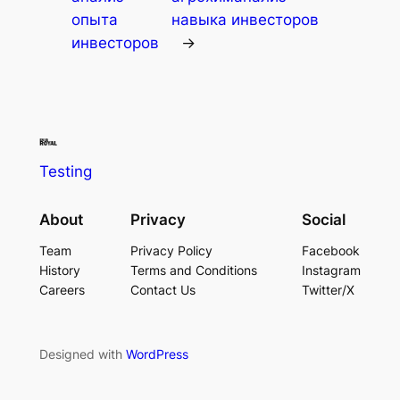
опыта
навыка инвесторов
инвесторов
→
Testing
About
Privacy
Social
Team
Privacy Policy
Facebook
History
Terms and Conditions
Instagram
Careers
Contact Us
Twitter/X
Designed with
WordPress