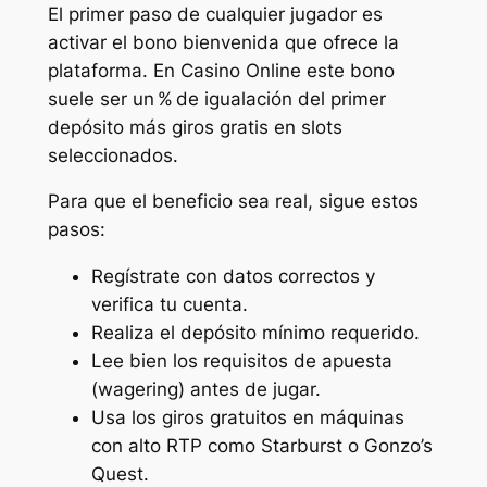
El primer paso de cualquier jugador es
activar el bono bienvenida que ofrece la
plataforma. En Casino Online este bono
suele ser un % de igualación del primer
depósito más giros gratis en slots
seleccionados.
Para que el beneficio sea real, sigue estos
pasos:
Regístrate con datos correctos y
verifica tu cuenta.
Realiza el depósito mínimo requerido.
Lee bien los requisitos de apuesta
(wagering) antes de jugar.
Usa los giros gratuitos en máquinas
con alto RTP como
Starburst
o
Gonzo’s
Quest
.