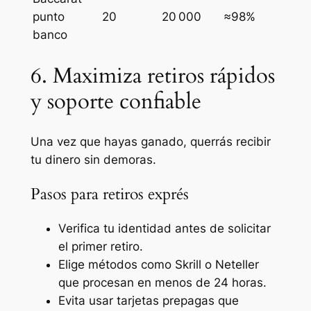
punto
20
20 000
≈98%
banco
6. Maximiza retiros rápidos
y soporte confiable
Una vez que hayas ganado, querrás recibir
tu dinero sin demoras.
Pasos para retiros exprés
Verifica tu identidad antes de solicitar
el primer retiro.
Elige métodos como Skrill o Neteller
que procesan en menos de 24 horas.
Evita usar tarjetas prepagas que