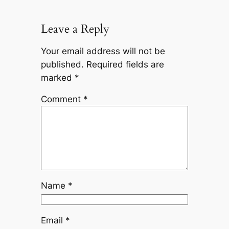
Leave a Reply
Your email address will not be
published.
Required fields are
marked
*
Comment
*
Name
*
Email
*