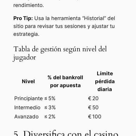
rendimiento.
Pro Tip:
Usa la herramienta “Historial” del
sitio para revisar tus sesiones y ajustar tu
estrategia.
Tabla de gestión según nivel del
jugador
Límite
% del bankroll
Nivel
pérdida
por apuesta
diaria
Principiante
≤ 5%
€ 20
Intermedio
≤ 3%
€ 50
Avanzado
≤ 2%
€ 100
5. Diversifica con el casino