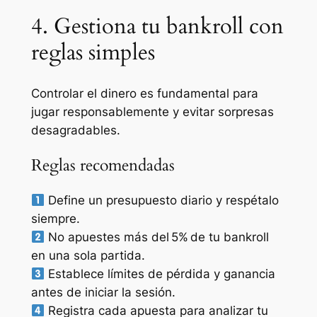
4. Gestiona tu bankroll con
reglas simples
Controlar el dinero es fundamental para
jugar responsablemente y evitar sorpresas
desagradables.
Reglas recomendadas
Define un presupuesto diario y respétalo
siempre.
No apuestes más del 5% de tu bankroll
en una sola partida.
Establece límites de pérdida y ganancia
antes de iniciar la sesión.
Registra cada apuesta para analizar tu