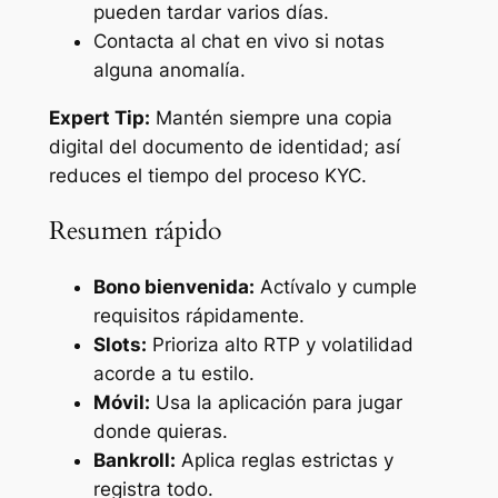
pueden tardar varios días.
Contacta al chat en vivo si notas
alguna anomalía.
Expert Tip:
Mantén siempre una copia
digital del documento de identidad; así
reduces el tiempo del proceso KYC.
Resumen rápido
Bono bienvenida:
Actívalo y cumple
requisitos rápidamente.
Slots:
Prioriza alto RTP y volatilidad
acorde a tu estilo.
Móvil:
Usa la aplicación para jugar
donde quieras.
Bankroll:
Aplica reglas estrictas y
registra todo.