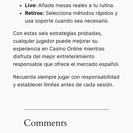
Live:
Añade mesas reales a tu rutina.
Retiros:
Selecciona métodos rápidos y
usa soporte cuando sea necesario.
Con estas seis estrategias probadas,
cualquier jugador puede mejorar su
experiencia en Casino Online mientras
disfruta del mejor entretenimiento
responsable que ofrece el mercado español.
Recuerda siempre jugar con responsabilidad
y establecer límites antes de cada sesión.
Comments