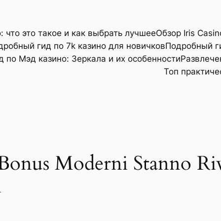
: что это такое и как выбрать лучшее
Обзор Iris Cas
дробный гид по 7k казино для новичков
Подробный ги
 по Мэд казино: Зеркала и их особенности
Развлечен
Топ практиче
 Bonus Moderni Stanno Ri
i