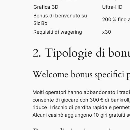
Grafica 3D
Ultra‑HD
Bonus di benvenuto su
200 % fino 
Sic Bo
Requisiti di wagering
x30
2. Tipologie di bonu
Welcome bonus specifici pe
Molti operatori hanno abbandonato i tradi
consente di giocare con 300 € di bankroll
riduce il rischio di perdita rapida e perme
Alcuni casinò aggiungono 10 giri gratuiti s