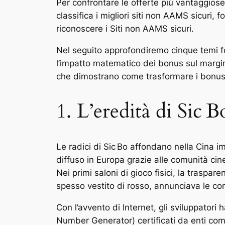
Per confrontare le offerte più vantaggiose,
classifica i migliori siti non AAMS sicuri
riconoscere i Siti non AAMS sicuri.
Nel seguito approfondiremo cinque temi fond
l’impatto matematico dei bonus sul margine
che dimostrano come trasformare i bonus i
1. L’eredità di Sic B
Le radici di Sic Bo affondano nella Cina imp
diffuso in Europa grazie alle comunità ci
Nei primi saloni di gioco fisici, la traspar
spesso vestito di rosso, annunciava le comb
Con l’avvento di Internet, gli sviluppator
Number Generator) certificati da enti com