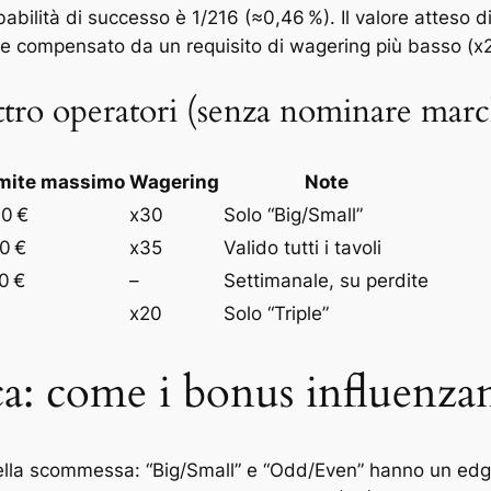
ilità di successo è 1/216 (≈0,46 %). Il valore atteso di 
re compensato da un requisito di wagering più basso (x
ttro operatori (senza nominare marc
mite massimo
Wagering
Note
0 €
x30
Solo “Big/Small”
0 €
x35
Valido tutti i tavoli
0 €
–
Settimanale, su perdite
x20
Solo “Triple”
ca: come i bonus influenzan
della scommessa: “Big/Small” e “Odd/Even” hanno un edge