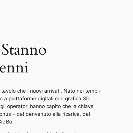
 Stanno
lenni
 tavolo che i nuovi arrivati. Nato nei templi
to a piattaforme digitali con grafica 3D,
gli operatori hanno capito che la chiave
bonus – dal benvenuto alla ricarica, dal
ic Bo.