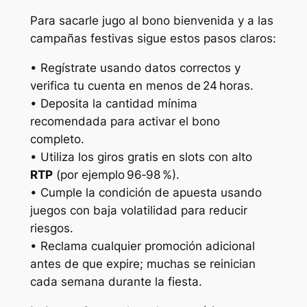
Para sacarle jugo al bono bienvenida y a las
campañas festivas sigue estos pasos claros:
• Regístrate usando datos correctos y
verifica tu cuenta en menos de 24 horas.
• Deposita la cantidad mínima
recomendada para activar el bono
completo.
• Utiliza los giros gratis en slots con alto
RTP
(por ejemplo 96‑98 %).
• Cumple la condición de apuesta usando
juegos con baja volatilidad para reducir
riesgos.
• Reclama cualquier promoción adicional
antes de que expire; muchas se reinician
cada semana durante la fiesta.