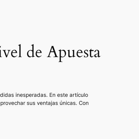
ivel de Apuesta
rdidas inesperadas. En este artículo
aprovechar sus ventajas únicas. Con