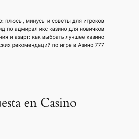
ino: плюсы, минусы и советы для игроков
д по адмирал икс казино для новичков
ия и азарт: как выбрать лучшее казино
ских рекомендаций по игре в Азино 777
uesta en Casino