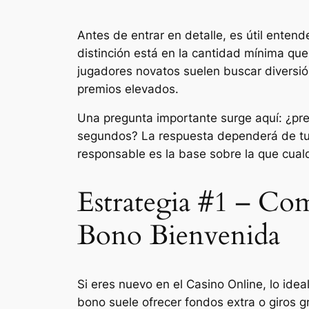
Antes de entrar en detalle, es útil entend
distinción está en la cantidad mínima que
jugadores novatos suelen buscar diversi
premios elevados.
Una pregunta importante surge aquí: ¿pre
segundos? La respuesta dependerá de tu p
responsable es la base sobre la que cualq
Estrategia #1 – Co
Bono Bienvenida
Si eres nuevo en el Casino Online, lo idea
bono suele ofrecer fondos extra o giros g