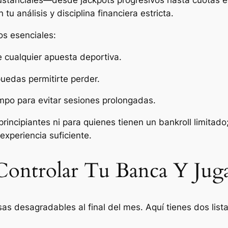
sustanciales—desde jackpots progresivos hasta cuotas 
u análisis y disciplina financiera estricta.
os esenciales:
e cualquier apuesta deportiva.
puedas permitirte perder.
empo para evitar sesiones prolongadas.
incipiantes ni para quienes tienen un bankroll limitado;
xperiencia suficiente.
Controlar Tu Banca Y Jug
as desagradables al final del mes. Aquí tienes dos lista