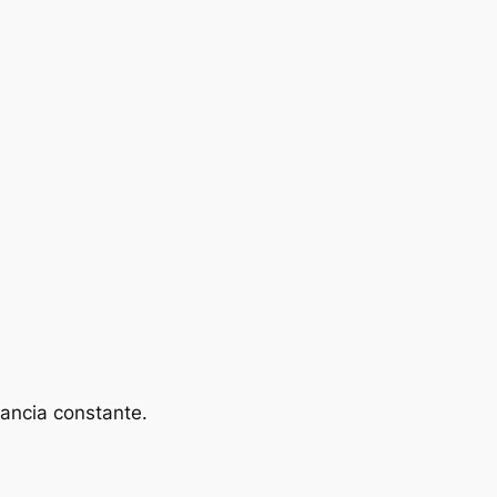
lancia constante.