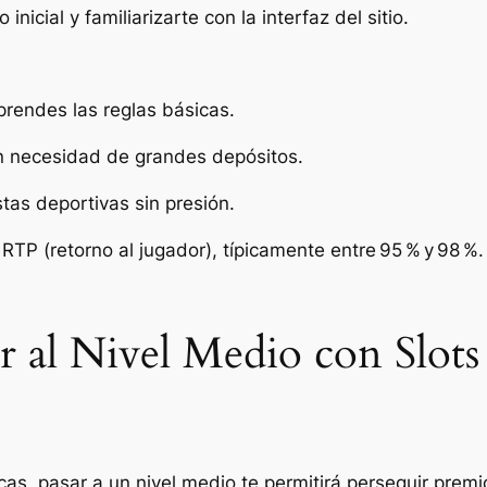
inicial y familiarizarte con la interfaz del sitio.
prendes las reglas básicas.
in necesidad de grandes depósitos.
tas deportivas sin presión.
 RTP (retorno al jugador), típicamente entre 95 % y 98 %
r al Nivel Medio con Slots
s, pasar a un nivel medio te permitirá perseguir premi