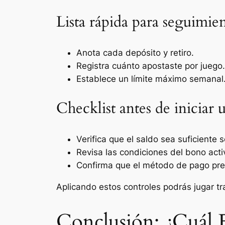
Lista rápida para seguimien
Anota cada depósito y retiro.
Registra cuánto apostaste por juego.
Establece un límite máximo semanal
Checklist antes de iniciar 
Verifica que el saldo sea suficiente 
Revisa las condiciones del bono acti
Confirma que el método de pago pref
Aplicando estos controles podrás jugar tr
Conclusión: ¿Cuál