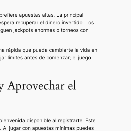
refiere apuestas altas. La principal
espera recuperar el dinero invertido. Los
iguen jackpots enormes o torneos con
ina rápida que pueda cambiarte la vida en
ar límites antes de comenzar; el juego
y Aprovechar el
bienvenida disponible al registrarte. Este
. Al jugar con apuestas mínimas puedes