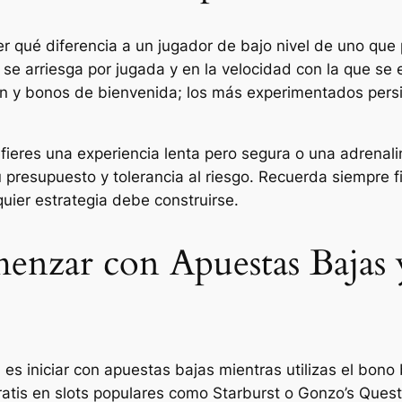
er qué diferencia a un jugador de bajo nivel de uno que p
 se arriesga por jugada y en la velocidad con la que se 
ón y bonos de bienvenida; los más experimentados pers
fieres una experiencia lenta pero segura o una adrenal
resupuesto y tolerancia al riesgo. Recuerda siempre fij
uier estrategia debe construirse.
menzar con Apuestas Bajas 
l es iniciar con apuestas bajas mientras utilizas el bono 
ratis en slots populares como
Starburst
o
Gonzo’s Quest