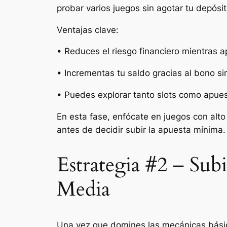
probar varios juegos sin agotar tu depósito 
Ventajas clave:
• Reduces el riesgo financiero mientras a
• Incrementas tu saldo gracias al bono s
• Puedes explorar tanto slots como apues
En esta fase, enfócate en juegos con alto
antes de decidir subir la apuesta mínima.
Estrategia #2 – Subi
Media
Una vez que domines las mecánicas básica