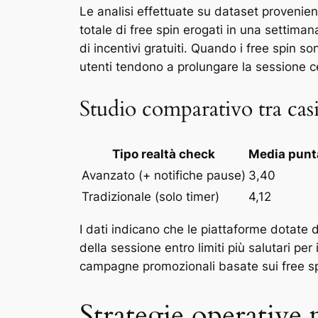
Le analisi effettuate su dataset provenien
totale di free spin erogati in una settima
di incentivi gratuiti. Quando i free spin so
utenti tendono a prolungare la sessione 
Studio comparativo tra cas
Tipo realtà check
Media punt
Avanzato (+ notifiche pause)
3,40
Tradizionale (solo timer)
4,12
I dati indicano che le piattaforme dotate 
della sessione entro limiti più salutari pe
campagne promozionali basate sui free sp
Strategie operative 