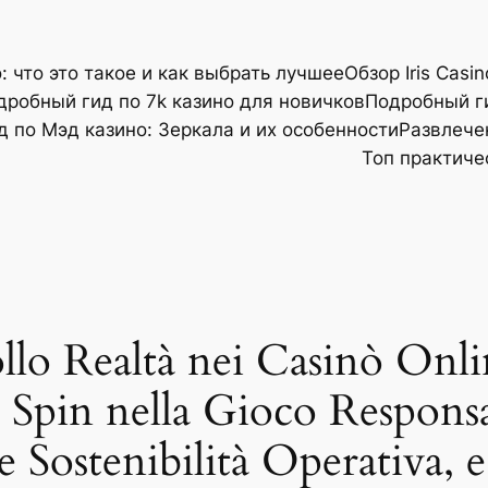
: что это такое и как выбрать лучшее
Обзор Iris Cas
дробный гид по 7k казино для новичков
Подробный ги
 по Мэд казино: Зеркала и их особенности
Развлечен
Топ практиче
llo Realtà nei Casinò Onli
Spin nella Gioco Responsab
e Sostenibilità Operativa, e