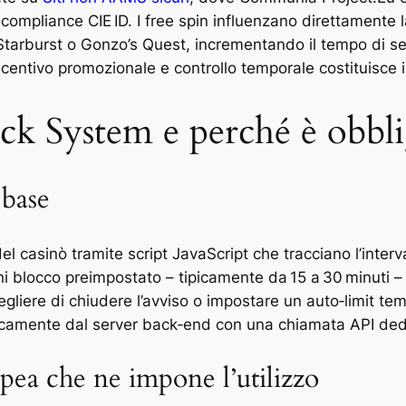
 e compliance CIE ID. I free spin influenzano direttamente
Starburst
o
Gonzo’s Quest
, incrementando il tempo di s
 incentivo promozionale e controllo temporale costituisce i
eck System e perché è obbl
 base
del casinò tramite script JavaScript che tracciano l’inter
ni blocco preimpostato – tipicamente da 15 a 30 minuti 
egliere di chiudere l’avviso o impostare un auto‑limit te
ticamente dal server back‑end con una chiamata API de
pea che ne impone l’utilizzo