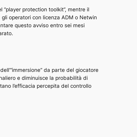
“player protection toolkit”, mentre il
ti gli operatori con licenza ADM o Netwin
entare questo avviso entro sei mesi
arato.
e dell’“immersione” da parte del giocatore
aliero e diminuisce la probabilità di
no l’efficacia percepita del controllo