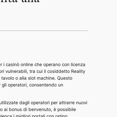
er i casinò online che operano con licenza
 vulnerabili, tra cui il cosiddetto Reality
 tavolo o alla slot machine. Questo
 gli operatori, consentendo un
tilizzate dagli operatori per attrarre nuovi
o o ai bonus di benvenuto, è possibile
nca i migliori portali con rating