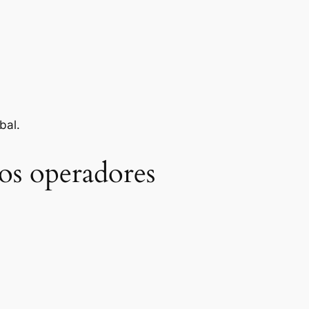
bal.
os operadores