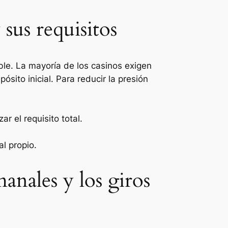
sus requisitos
ible. La mayoría de los casinos exigen
ósito inicial. Para reducir la presión
 el requisito total.
al propio.
anales y los giros