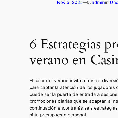
Nov 5, 2025
—
admin
in
Unc
by
6 Estrategias p
verano en Cas
El calor del verano invita a buscar divers
para captar la atención de los jugadores
puede ser la puerta de entrada a sesione
promociones diarias que se adaptan al rit
continuación encontrarás seis estrategia
ni tu presupuesto personal.