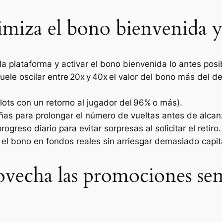
imiza el bono bienvenida y 
 la plataforma y activar el bono bienvenida lo antes pos
ele oscilar entre 20x y 40x el valor del bono más del dep
lots con un retorno al jugador del 96% o más).
s para prolongar el número de vueltas antes de alcanzar
rogreso diario para evitar sorpresas al solicitar el retiro.
r el bono en fondos reales sin arriesgar demasiado capit
rovecha las promociones sem