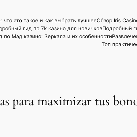
: что это такое и как выбрать лучшее
Обзор Iris Cas
дробный гид по 7k казино для новичков
Подробный ги
 по Мэд казино: Зеркала и их особенности
Развлечен
Топ практиче
das para maximizar tus bon