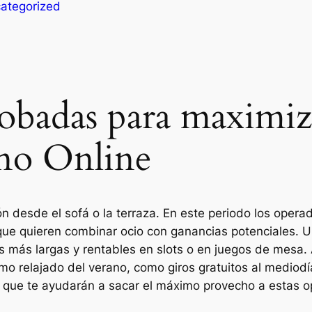
ategorized
robadas para maximiz
ino Online
ión desde el sofá o la terraza. En este periodo los oper
 que quieren combinar ocio con ganancias potenciales.
s más largas y rentables en slots o en juegos de mesa.
mo relajado del verano, como giros gratuitos al mediodía
s que te ayudarán a sacar el máximo provecho a estas op