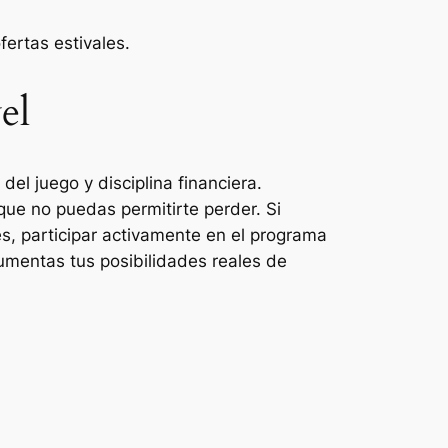
ertas estivales.
el
el juego y disciplina financiera.
que no puedas permitirte perder. Si
s, participar activamente en el programa
aumentas tus posibilidades reales de