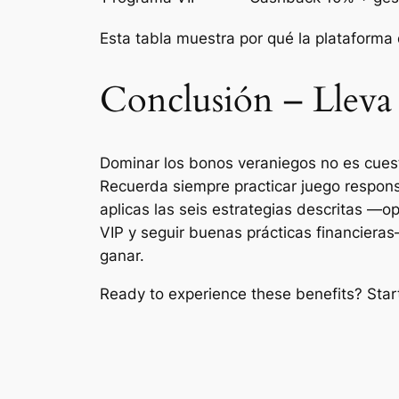
Esta tabla muestra por qué la plataforma
Conclusión – Lleva t
Dominar los bonos veraniegos no es cuestió
Recuerda siempre practicar juego responsa
aplicas las seis estrategias descritas —
VIP y seguir buenas prácticas financieras
ganar.
Ready to experience these benefits? Star