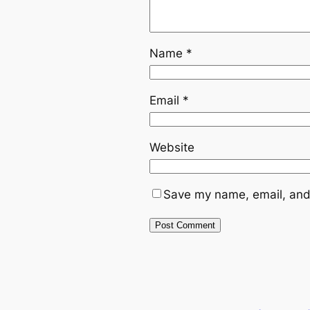
Name
*
Email
*
Website
Save my name, email, and 