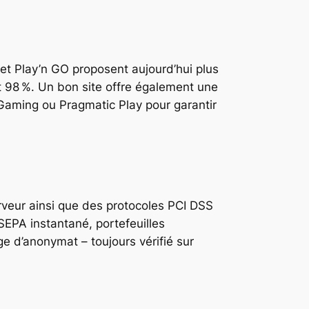
 et Play’n GO proposent aujourd’hui plus
t 98 %. Un bon site offre également une
n Gaming ou Pragmatic Play pour garantir
erveur ainsi que des protocoles PCI DSS
SEPA instantané, portefeuilles
e d’anonymat – toujours vérifié sur