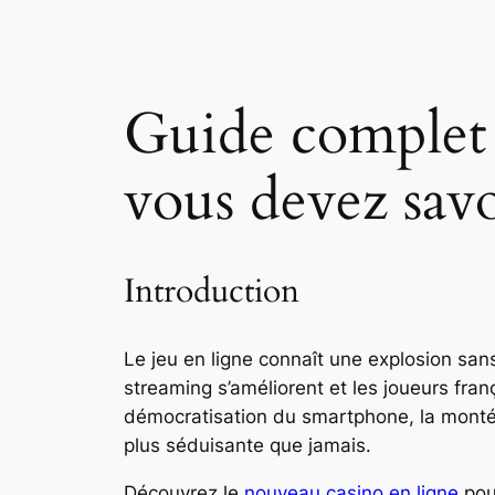
Guide complet 
vous devez savo
Introduction
Le jeu en ligne connaît une explosion san
streaming s’améliorent et les joueurs fra
démocratisation du smartphone, la montée
plus séduisante que jamais.
Découvrez le
nouveau casino en ligne
pour