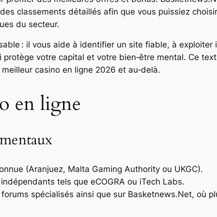
 des classements détaillés afin que vous puissiez choisi
ques du secteur.
le : il vous aide à identifier un site fiable, à exploiter
rotège votre capital et votre bien‑être mental. Ce text
 meilleur casino en ligne 2026 et au‑delà.
o en ligne
damentaux
econnue (Aranjuez, Malta Gaming Authority ou UKGC).
s indépendants tels que eCOGRA ou iTech Labs.
es forums spécialisés ainsi que sur Basketnews.Net, où 