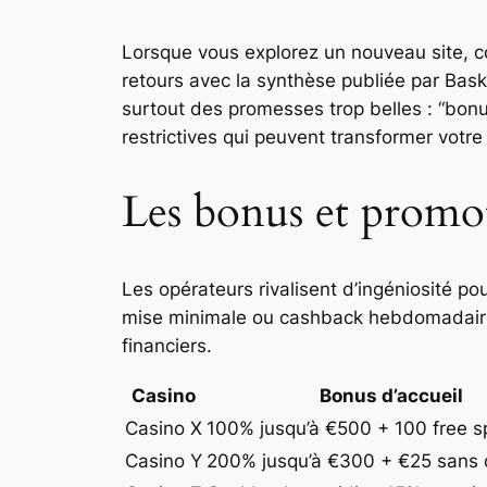
Lorsque vous explorez un nouveau site, c
retours avec la synthèse publiée par Bas
surtout des promesses trop belles : “bonu
restrictives qui peuvent transformer votre
Les bonus et promot
Les opérateurs rivalisent d’ingéniosité pou
mise minimale ou cashback hebdomadaire a
financiers.
Casino
Bonus d’accueil
Casino X
100% jusqu’à €500 + 100 free s
Casino Y
200% jusqu’à €300 + €25 sans 