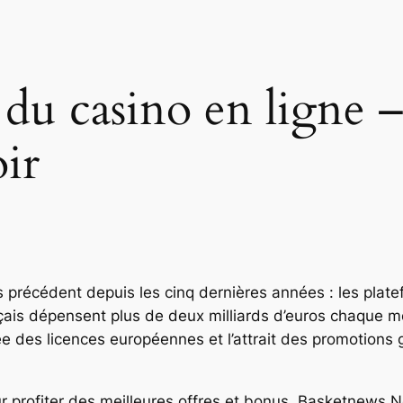
du casino en ligne 
ir
s précédent depuis les cinq dernières années : les plate
nçais dépensent plus de deux milliards d’euros chaque mo
 des licences européennes et l’attrait des promotions
 profiter des meilleures offres et bonus. Basketnews.N