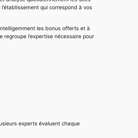
r l’établissement qui correspond à vos
 intelligemment les bonus offerts et à
e regroupe l’expertise nécessaire pour
plusieurs experts évaluent chaque