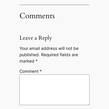
Comments
Leave a Reply
Your email address will not be
published.
Required fields are
marked
*
Comment
*