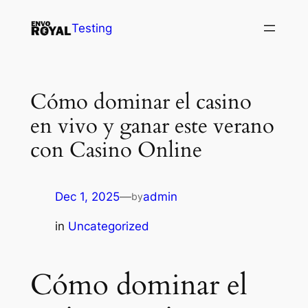
Skip
Testing
to
content
Cómo dominar el casino
en vivo y ganar este verano
con Casino Online
Dec 1, 2025
—
admin
by
in
Uncategorized
Cómo dominar el