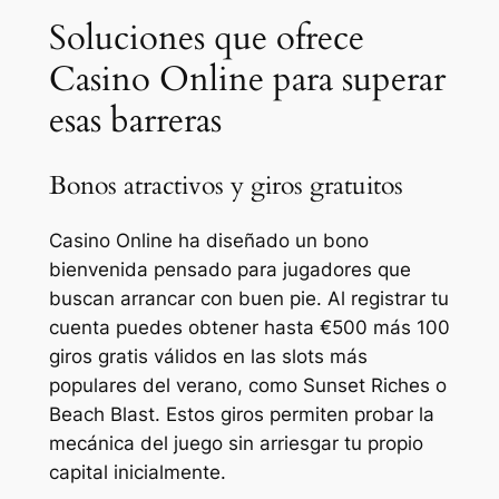
Soluciones que ofrece
Casino Online para superar
esas barreras
Bonos atractivos y giros gratuitos
Casino Online ha diseñado un bono
bienvenida pensado para jugadores que
buscan arrancar con buen pie. Al registrar tu
cuenta puedes obtener hasta €500 más 100
giros gratis válidos en las slots más
populares del verano, como
Sunset Riches
o
Beach Blast
. Estos giros permiten probar la
mecánica del juego sin arriesgar tu propio
capital inicialmente.