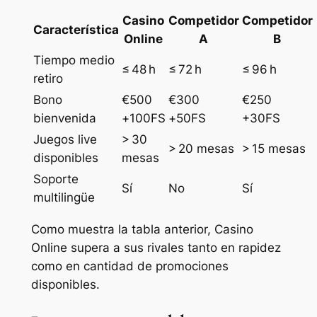
Casino
Competidor
Competidor
Característica
Online
A
B
Tiempo medio
≤ 48 h
≤ 72 h
≤ 96 h
retiro
Bono
€500
€300
€250
bienvenida
+100FS
+50FS
+30FS
Juegos live
> 30
> 20 mesas
> 15 mesas
disponibles
mesas
Soporte
Sí
No
Sí
multilingüe
Como muestra la tabla anterior, Casino
Online supera a sus rivales tanto en rapidez
como en cantidad de promociones
disponibles.