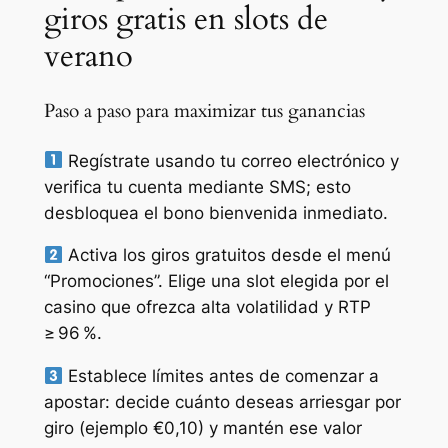
giros gratis en slots de
verano
Paso a paso para maximizar tus ganancias
Regístrate usando tu correo electrónico y
verifica tu cuenta mediante SMS; esto
desbloquea el bono bienvenida inmediato.
Activa los giros gratuitos desde el menú
“Promociones”. Elige una slot elegida por el
casino que ofrezca alta volatilidad y RTP
≥ 96 %.
Establece límites antes de comenzar a
apostar: decide cuánto deseas arriesgar por
giro (ejemplo €0,10) y mantén ese valor