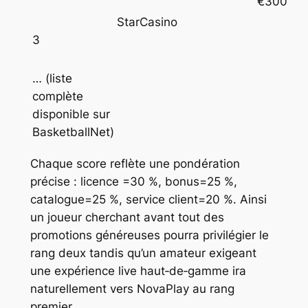
€300
StarCasino
3
…
(liste
complète
disponible sur
BasketballNet)
Chaque score reflète une pondération
précise : licence =30 %, bonus=25 %,
catalogue=25 %, service client=20 %. Ainsi
un joueur cherchant avant tout des
promotions généreuses pourra privilégier le
rang deux tandis qu’un amateur exigeant
une expérience live haut‑de‑gamme ira
naturellement vers NovaPlay au rang
premier.