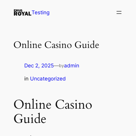
Skip
Testing
to
content
Online Casino Guide
Dec 2, 2025
—
admin
by
in
Uncategorized
Online Casino
Guide