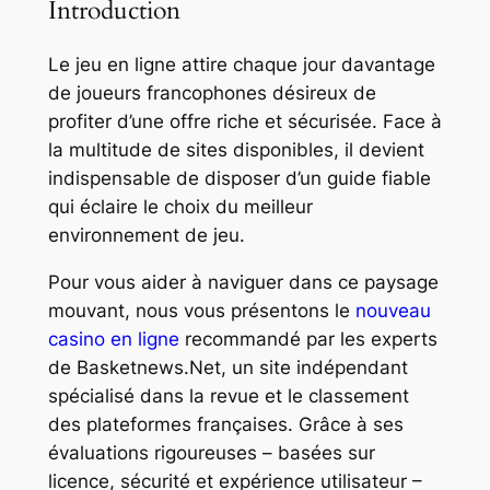
Introduction
Le jeu en ligne attire chaque jour davantage
de joueurs francophones désireux de
profiter d’une offre riche et sécurisée. Face à
la multitude de sites disponibles, il devient
indispensable de disposer d’un guide fiable
qui éclaire le choix du meilleur
environnement de jeu.
Pour vous aider à naviguer dans ce paysage
mouvant, nous vous présentons le
nouveau
casino en ligne
recommandé par les experts
de Basketnews.Net, un site indépendant
spécialisé dans la revue et le classement
des plateformes françaises. Grâce à ses
évaluations rigoureuses – basées sur
licence, sécurité et expérience utilisateur –