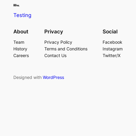
Testing
About
Privacy
Social
Team
Privacy Policy
Facebook
History
Terms and Conditions
Instagram
Careers
Contact Us
Twitter/X
Designed with
WordPress