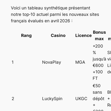
Voici un tableau synthétique présentant
notre top‑10 actuel parmi les nouveaux sites
français évalués en avril 2026 :
Bonus
Rang
Casino
Licence
max
m
+200
%
S
jusqu’à
v
1
NovaPlay
MGA
€600
L
+100
d
FT
€50
sans
B
2
LuckySpin
UKGC
dépôt
+
+
R