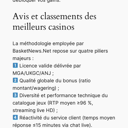
débloquer vos gains.
Avis et classements des
meilleurs casinos
La méthodologie employée par
BasketNews.Net repose sur quatre piliers
majeurs :
Licence valide délivrée par
MGA/UKGC/ANJ ;
Qualité globale du bonus (ratio
montant/wagering) ;
Diversité et performance technique du
catalogue jeux (RTP moyen ≥96 %,
streaming live HD) ;
Réactivité du service client (temps moyen
réponse ≤15 minutes via chat live).