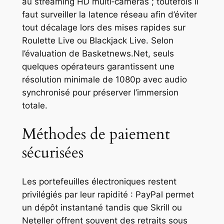
au streaming HD multi‑caméras ; toutefois il
faut surveiller la latence réseau afin d’éviter
tout décalage lors des mises rapides sur
Roulette Live
ou
Blackjack Live
. Selon
l’évaluation de Basketnews.Net, seuls
quelques opérateurs garantissent une
résolution minimale de 1080p avec audio
synchronisé pour préserver l’immersion
totale.
Méthodes de paiement
sécurisées
Les portefeuilles électroniques restent
privilégiés par leur rapidité : PayPal permet
un dépôt instantané tandis que Skrill ou
Neteller offrent souvent des retraits sous