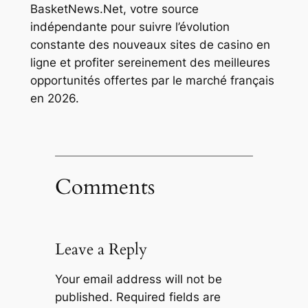
BasketNews.Net, votre source
indépendante pour suivre l’évolution
constante des nouveaux sites de casino en
ligne et profiter sereinement des meilleures
opportunités offertes par le marché français
en 2026.
Comments
Leave a Reply
Your email address will not be
published.
Required fields are