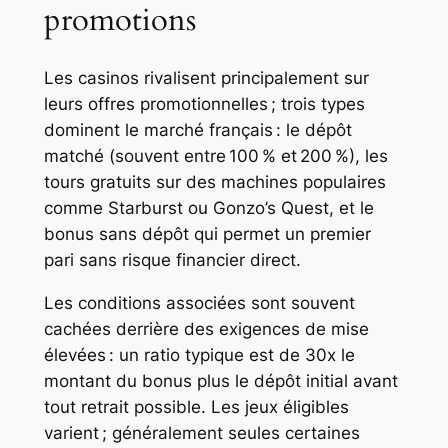
promotions
Les casinos rivalisent principalement sur
leurs offres promotionnelles ; trois types
dominent le marché français : le dépôt
matché (souvent entre 100 % et 200 %), les
tours gratuits sur des machines populaires
comme
Starburst
ou
Gonzo’s Quest
, et le
bonus sans dépôt qui permet un premier
pari sans risque financier direct.
Les conditions associées sont souvent
cachées derrière des exigences de mise
élevées : un ratio typique est de 30x le
montant du bonus plus le dépôt initial avant
tout retrait possible. Les jeux éligibles
varient ; généralement seules certaines