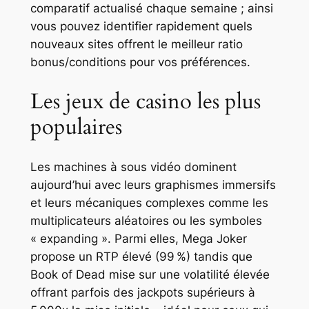
comparatif actualisé chaque semaine ; ainsi
vous pouvez identifier rapidement quels
nouveaux sites offrent le meilleur ratio
bonus/conditions pour vos préférences.
Les jeux de casino les plus
populaires
Les machines à sous vidéo dominent
aujourd’hui avec leurs graphismes immersifs
et leurs mécaniques complexes comme les
multiplicateurs aléatoires ou les symboles
« expanding ». Parmi elles,
Mega Joker
propose un RTP élevé (99 %) tandis que
Book of Dead
mise sur une volatilité élevée
offrant parfois des jackpots supérieurs à