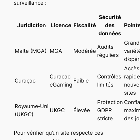
surveillance :
Sécurité
Juridiction
Licence
Fiscalité
des
Points
données
Grand
Audits
Malte (MGA)
MGA
Modérée
variét
réguliers
d’opér
Accès
Curacao
Contrôles
rapide
Curaçao
Faible
eGaming
limités
nouve
sites
Protection
Confi
Royaume‑Uni
UKGC
Élevée
GDPR
maxim
(UKGC)
stricte
des j
Pour vérifier qu’un site respecte ces