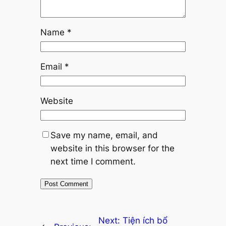
Name
*
Email
*
Website
Save my name, email, and
website in this browser for the
next time I comment.
Next:
Tiện ích bổ