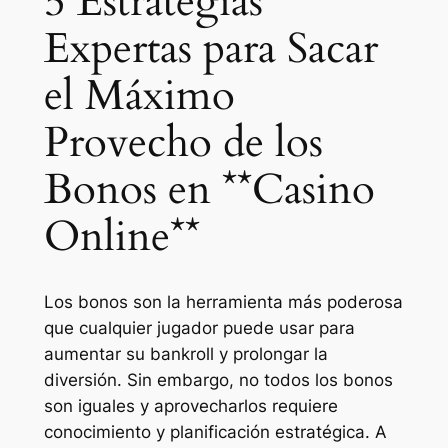
5 Estrategias
Expertas para Sacar
el Máximo
Provecho de los
Bonos en **Casino
Online**
Los bonos son la herramienta más poderosa
que cualquier jugador puede usar para
aumentar su bankroll y prolongar la
diversión. Sin embargo, no todos los bonos
son iguales y aprovecharlos requiere
conocimiento y planificación estratégica. A