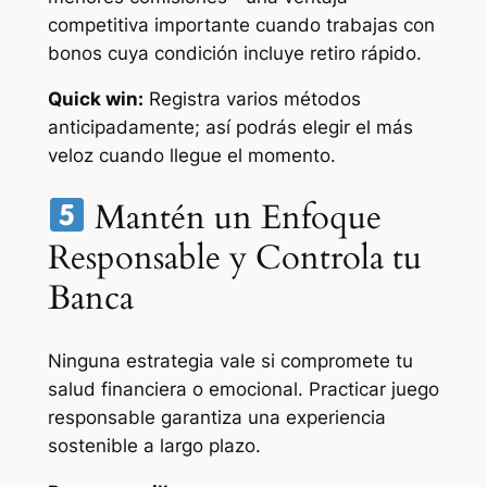
competitiva importante cuando trabajas con
bonos cuya condición incluye retiro rápido.
Quick win:
Registra varios métodos
anticipadamente; así podrás elegir el más
veloz cuando llegue el momento.
Mantén un Enfoque
Responsable y Controla tu
Banca
Ninguna estrategia vale si compromete tu
salud financiera o emocional. Practicar juego
responsable garantiza una experiencia
sostenible a largo plazo.