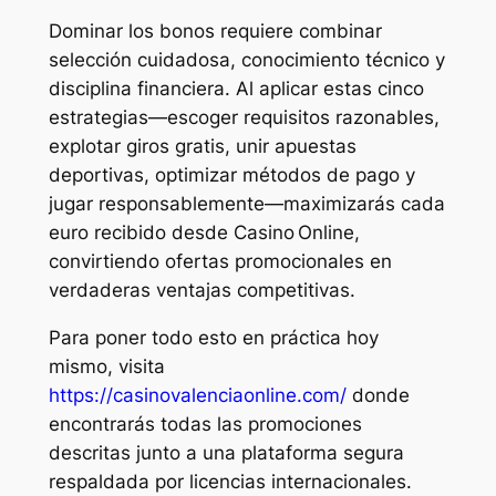
Dominar los bonos requiere combinar
selección cuidadosa, conocimiento técnico y
disciplina financiera. Al aplicar estas cinco
estrategias—escoger requisitos razonables,
explotar giros gratis, unir apuestas
deportivas, optimizar métodos de pago y
jugar responsablemente—maximizarás cada
euro recibido desde Casino Online,
convirtiendo ofertas promocionales en
verdaderas ventajas competitivas.
Para poner todo esto en práctica hoy
mismo, visita
https://casinovalenciaonline.com/
donde
encontrarás todas las promociones
descritas junto a una plataforma segura
respaldada por licencias internacionales.