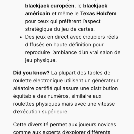
blackjack européen
, le
blackjack
américain
et même le
Texas Hold’em
pour ceux qui préfèrent l’aspect
stratégique du jeu de cartes.
Des jeux en direct avec croupiers réels
diffusés en haute définition pour
reproduire l’ambiance d’un vrai salon de
jeu physique.
Did you know?
La plupart des tables de
roulette électronique utilisent un générateur
aléatoire certifié qui assure une distribution
équitable des numéros, similaire aux
roulettes physiques mais avec une vitesse
d’exécution supérieure.
Cette diversité permet aux joueurs novices
comme aux experts d’explorer différents