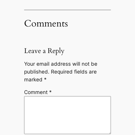
Comments
Leave a Reply
Your email address will not be
published.
Required fields are
marked
*
Comment
*