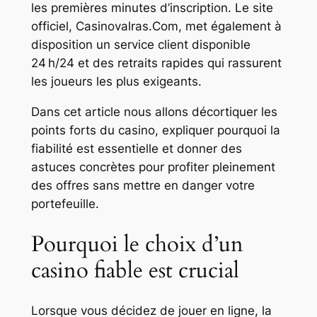
les premières minutes d’inscription. Le site
officiel, Casinovalras.Com, met également à
disposition un service client disponible
24 h/24 et des retraits rapides qui rassurent
les joueurs les plus exigeants.
Dans cet article nous allons décortiquer les
points forts du casino, expliquer pourquoi la
fiabilité est essentielle et donner des
astuces concrètes pour profiter pleinement
des offres sans mettre en danger votre
portefeuille.
Pourquoi le choix d’un
casino fiable est crucial
Lorsque vous décidez de jouer en ligne, la