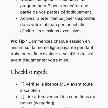
programme VIP pour récupérer une
partie de vos pertes périodiquement.
Activez l’alerte “temps joué” disponible
dans votre tableau personnel afin
d’éviter les sessions excessives.
Pro Tip
: Commencez chaque session en
misant sur la même ligne payante pendant
trois tours afin d’évaluer la volatilité du slot
avant d’augmenter votre mise.
Checklist rapide
[ ] Vérifier la licence MGA avant toute
inscription
[ ] Lire attentivement les conditions du
bonus (wagering)