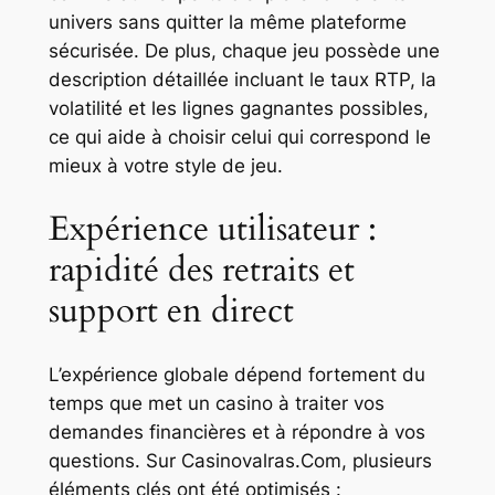
univers sans quitter la même plateforme
sécurisée. De plus, chaque jeu possède une
description détaillée incluant le taux RTP, la
volatilité et les lignes gagnantes possibles,
ce qui aide à choisir celui qui correspond le
mieux à votre style de jeu.
Expérience utilisateur :
rapidité des retraits et
support en direct
L’expérience globale dépend fortement du
temps que met un casino à traiter vos
demandes financières et à répondre à vos
questions. Sur Casinovalras.Com, plusieurs
éléments clés ont été optimisés :