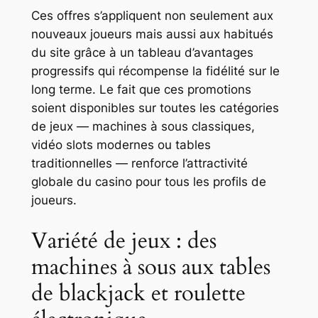
Ces offres s’appliquent non seulement aux
nouveaux joueurs mais aussi aux habitués
du site grâce à un tableau d’avantages
progressifs qui récompense la fidélité sur le
long terme. Le fait que ces promotions
soient disponibles sur toutes les catégories
de jeux — machines à sous classiques,
vidéo slots modernes ou tables
traditionnelles — renforce l’attractivité
globale du casino pour tous les profils de
joueurs.
Variété de jeux : des
machines à sous aux tables
de blackjack et roulette