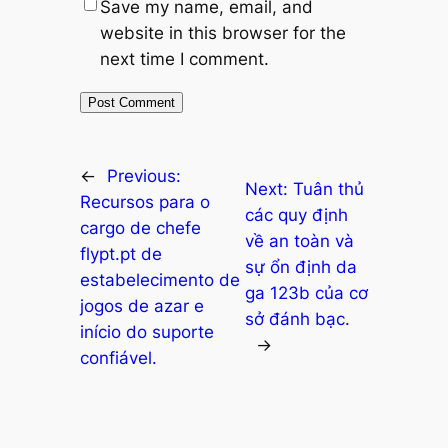
Save my name, email, and
website in this browser for the
next time I comment.
←
Previous:
Next:
Tuân thủ
Recursos para o
các quy định
cargo de chefe
về an toàn và
flypt.pt de
sự ổn định da
estabelecimento de
ga 123b của cơ
jogos de azar e
sở đánh bạc.
início do suporte
→
confiável.