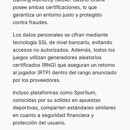
posee ambas certificaciones, lo que
garantiza un entorno justo y protegido
contra fraudes.
Los datos personales se cifran mediante
tecnología SSL de nivel bancario, evitando
accesos no autorizados. Además, todos los
juegos utilizan generadores aleatorios
certificados (RNG) que aseguran un retorno
al jugador (RTP) dentro del rango anunciado
por los proveedores.
Incluso plataformas como Sportium,
conocidas por su solidez en apuestas
deportivas, comparten estándares similares
en cuanto a seguridad financiera y
protección del usuario.