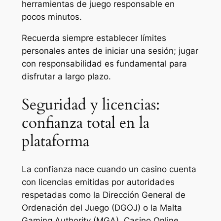
herramientas de juego responsable en
pocos minutos.
Recuerda siempre establecer límites
personales antes de iniciar una sesión; jugar
con responsabilidad es fundamental para
disfrutar a largo plazo.
Seguridad y licencias:
confianza total en la
plataforma
La confianza nace cuando un casino cuenta
con licencias emitidas por autoridades
respetadas como la Dirección General de
Ordenación del Juego (DGOJ) o la Malta
Gaming Authority (MGA). Casino Online