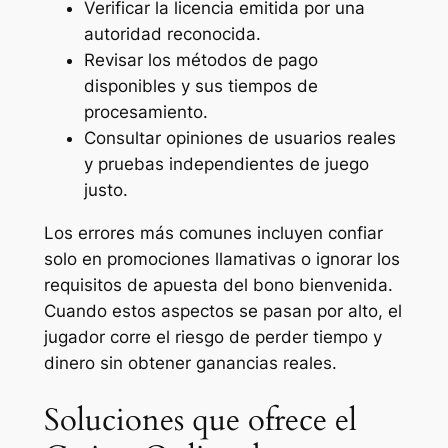
Verificar la licencia emitida por una
autoridad reconocida.
Revisar los métodos de pago
disponibles y sus tiempos de
procesamiento.
Consultar opiniones de usuarios reales
y pruebas independientes de juego
justo.
Los errores más comunes incluyen confiar
solo en promociones llamativas o ignorar los
requisitos de apuesta del bono bienvenida.
Cuando estos aspectos se pasan por alto, el
jugador corre el riesgo de perder tiempo y
dinero sin obtener ganancias reales.
Soluciones que ofrece el