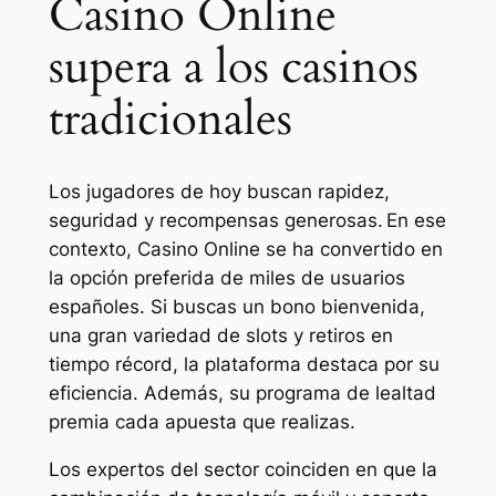
Casino Online
supera a los casinos
tradicionales
Los jugadores de hoy buscan rapidez,
seguridad y recompensas generosas. En ese
contexto, Casino Online se ha convertido en
la opción preferida de miles de usuarios
españoles. Si buscas un bono bienvenida,
una gran variedad de slots y retiros en
tiempo récord, la plataforma destaca por su
eficiencia. Además, su programa de lealtad
premia cada apuesta que realizas.
Los expertos del sector coinciden en que la