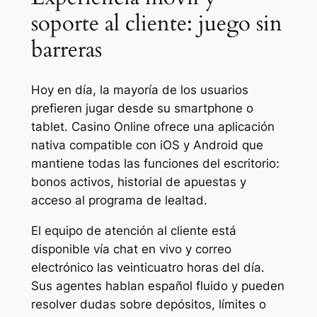
soporte al cliente: juego sin
barreras
Hoy en día, la mayoría de los usuarios
prefieren jugar desde su smartphone o
tablet. Casino Online ofrece una aplicación
nativa compatible con iOS y Android que
mantiene todas las funciones del escritorio:
bonos activos, historial de apuestas y
acceso al programa de lealtad.
El equipo de atención al cliente está
disponible vía chat en vivo y correo
electrónico las veinticuatro horas del día.
Sus agentes hablan español fluido y pueden
resolver dudas sobre depósitos, límites o