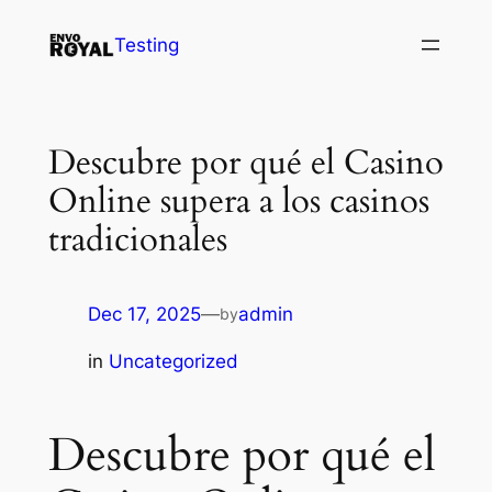
Skip
Testing
to
content
Descubre por qué el Casino
Online supera a los casinos
tradicionales
Dec 17, 2025
—
admin
by
in
Uncategorized
Descubre por qué el