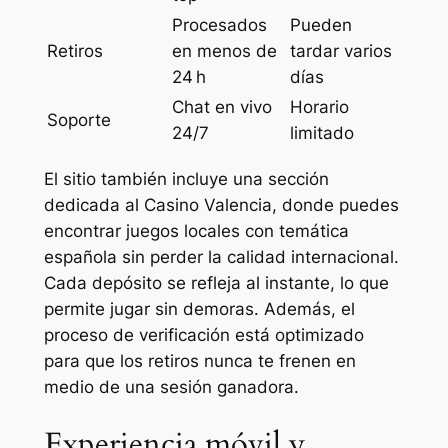
Procesados
Pueden
Retiros
en menos de
tardar varios
24 h
días
Chat en vivo
Horario
Soporte
24/7
limitado
El sitio también incluye una sección
dedicada al Casino Valencia, donde puedes
encontrar juegos locales con temática
española sin perder la calidad internacional.
Cada depósito se refleja al instante, lo que
permite jugar sin demoras. Además, el
proceso de verificación está optimizado
para que los retiros nunca te frenen en
medio de una sesión ganadora.
Experiencia móvil y