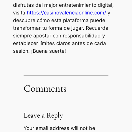
disfrutas del mejor entretenimiento digital,
visita
https://casinovalenciaonline.com/
y
descubre cómo esta plataforma puede
transformar tu forma de jugar. Recuerda
siempre apostar con responsabilidad y
establecer límites claros antes de cada
sesión. ¡Buena suerte!
Comments
Leave a Reply
Your email address will not be