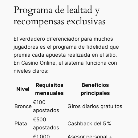
Programa de lealtad y
recompensas exclusivas
El verdadero diferenciador para muchos
jugadores es el programa de fidelidad que
premia cada apuesta realizada en el sitio.
En Casino Online, el sistema funciona con
niveles claros:
Requisitos
Beneficios
Nivel
mensuales
principales
€100
Bronce
Giros diarios gratuitos
apostados
€500
Plata
Cashback del 5 %
apostados
€1 000
Asesor personal +