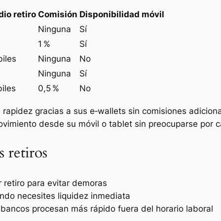
io retiro
Comisión
Disponibilidad móvil
Ninguna
Sí
1 %
Sí
biles
Ninguna
No
Ninguna
Sí
iles
0,5 %
No
rapidez gracias a sus e‑wallets sin comisiones adicion
ovimiento desde su móvil o tablet sin preocuparse por c
 retiros
r retiro para evitar demoras
ndo necesites liquidez inmediata
 bancos procesan más rápido fuera del horario laboral