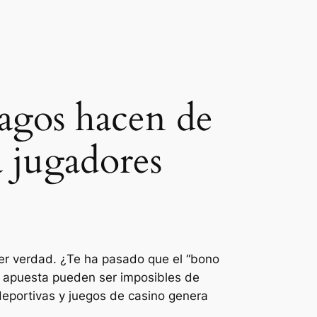
pagos hacen de
 jugadores
er verdad. ¿Te ha pasado que el “bono
de apuesta pueden ser imposibles de
 deportivas y juegos de casino genera