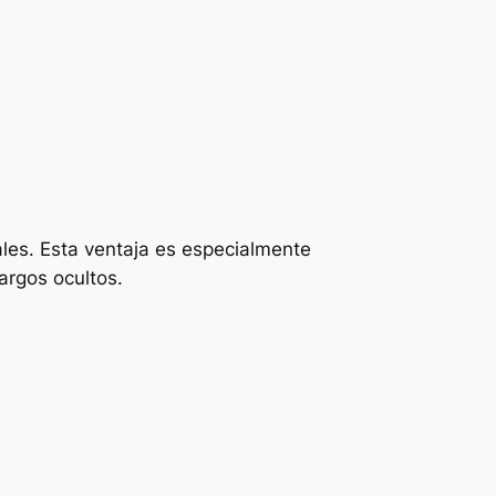
ales. Esta ventaja es especialmente
argos ocultos.