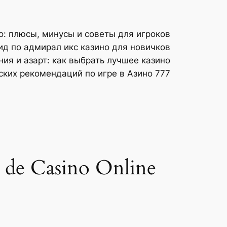
ino: плюсы, минусы и советы для игроков
д по адмирал икс казино для новичков
ия и азарт: как выбрать лучшее казино
ских рекомендаций по игре в Азино 777
n de Casino Online