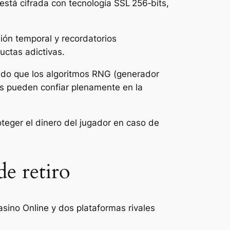
está cifrada con tecnología SSL 256‑bits,
sión temporal y recordatorios
uctas adictivas.
ndo que los algoritmos RNG (generador
es pueden confiar plenamente en la
eger el dinero del jugador en caso de
e retiro
sino Online y dos plataformas rivales