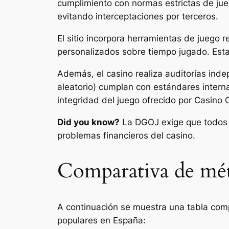
cumplimiento con normas estrictas de jueg
evitando interceptaciones por terceros.
El sitio incorpora herramientas de juego 
personalizados sobre tiempo jugado. Esta
Además, el casino realiza auditorías in
aleatorio) cumplan con estándares intern
integridad del juego ofrecido por Casino O
Did you know?
La DGOJ exige que todos 
problemas financieros del casino.
Comparativa de mét
A continuación se muestra una tabla comp
populares en España: