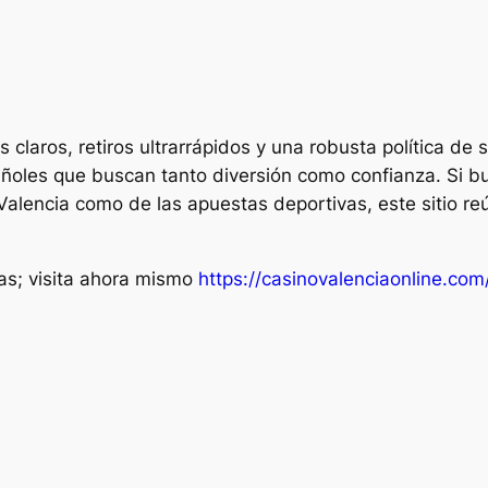
claros, retiros ultrarrápidos y una robusta política de
ñoles que buscan tanto diversión como confianza. Si b
alencia como de las apuestas deportivas, este sitio reú
as; visita ahora mismo
https://casinovalenciaonline.com