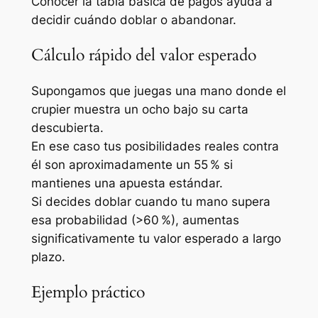
Conocer la tabla básica de pagos ayuda a
decidir cuándo doblar o abandonar.
Cálculo rápido del valor esperado
Supongamos que juegas una mano donde el
crupier muestra un ocho bajo su carta
descubierta.
En ese caso tus posibilidades reales contra
él son aproximadamente un 55 % si
mantienes una apuesta estándar.
Si decides doblar cuando tu mano supera
esa probabilidad (>60 %), aumentas
significativamente tu valor esperado a largo
plazo.
Ejemplo práctico