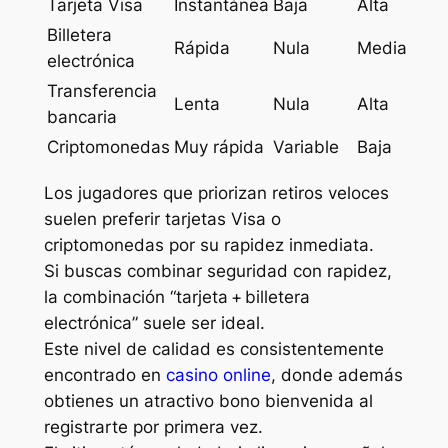
Tarjeta Visa
Instantánea
Baja
Alta
Billetera
Rápida
Nula
Media
electrónica
Transferencia
Lenta
Nula
Alta
bancaria
Criptomonedas
Muy rápida
Variable
Baja
Los jugadores que priorizan retiros veloces
suelen preferir tarjetas Visa o
criptomonedas por su rapidez inmediata.
Si buscas combinar seguridad con rapidez,
la combinación “tarjeta + billetera
electrónica” suele ser ideal.
Este nivel de calidad es consistentemente
encontrado en
casino online
, donde además
obtienes un atractivo bono bienvenida al
registrarte por primera vez.