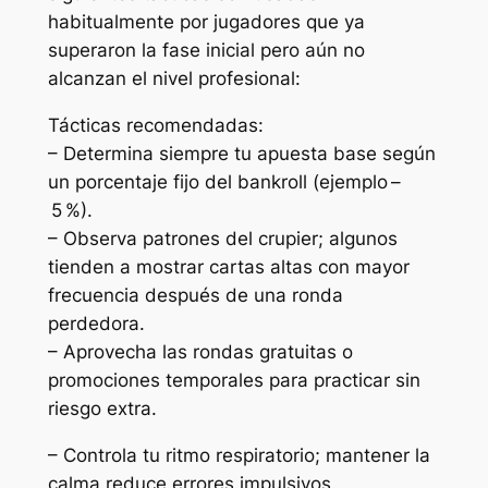
habitualmente por jugadores que ya
superaron la fase inicial pero aún no
alcanzan el nivel profesional:
Tácticas recomendadas:
– Determina siempre tu apuesta base según
un porcentaje fijo del bankroll (ejemplo –
5 %).
– Observa patrones del crupier; algunos
tienden a mostrar cartas altas con mayor
frecuencia después de una ronda
perdedora.
– Aprovecha las rondas gratuitas o
promociones temporales para practicar sin
riesgo extra.
– Controla tu ritmo respiratorio; mantener la
calma reduce errores impulsivos.