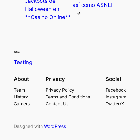
Jackpots de
así­ como ASNEF
Halloween en
→
**Casino Online**
Testing
About
Privacy
Social
Team
Privacy Policy
Facebook
History
Terms and Conditions
Instagram
Careers
Contact Us
Twitter/X
Designed with
WordPress