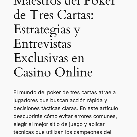
Maestros del Poker
de Tres Cartas:
Estrategias y
Entrevistas
Exclusivas en
Casino Online
El mundo del poker de tres cartas atrae a
jugadores que buscan acción rápida y
decisiones tácticas claras. En este artículo
descubrirás cómo evitar errores comunes,
elegir el mejor sitio de juego y aplicar
técnicas que utilizan los campeones del