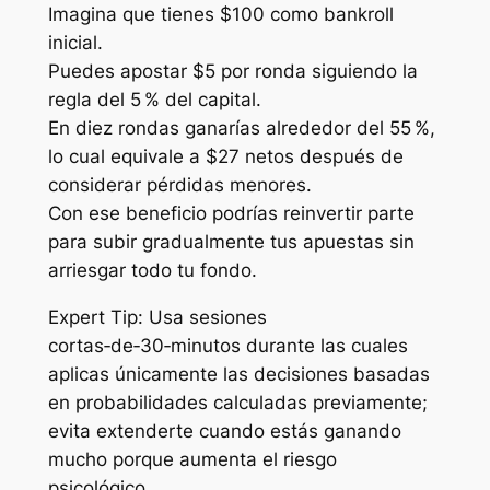
Imagina que tienes $100 como bankroll
inicial.
Puedes apostar $5 por ronda siguiendo la
regla del 5 % del capital.
En diez rondas ganarías alrededor del 55 %,
lo cual equivale a $27 netos después de
considerar pérdidas menores.
Con ese beneficio podrías reinvertir parte
para subir gradualmente tus apuestas sin
arriesgar todo tu fondo.
Expert Tip: Usa sesiones
cortas‑de‑30‑minutos durante las cuales
aplicas únicamente las decisiones basadas
en probabilidades calculadas previamente;
evita extenderte cuando estás ganando
mucho porque aumenta el riesgo
psicológico.