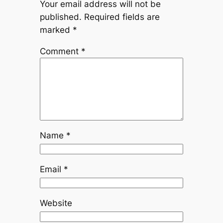
Your email address will not be
published.
Required fields are
marked
*
Comment
*
Name
*
Email
*
Website