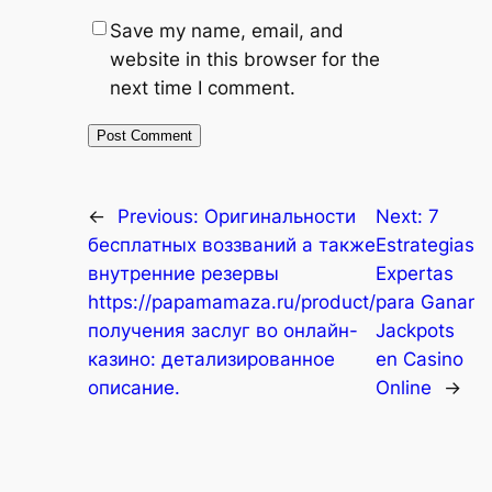
Save my name, email, and
website in this browser for the
next time I comment.
←
Previous:
Оригинальности
Next:
7
бесплатных воззваний а также
Estrategias
внутренние резервы
Expertas
https://papamamaza.ru/product/
para Ganar
получения заслуг во онлайн-
Jackpots
казино: детализированное
en Casino
описание.
Online
→