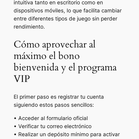
intuitiva tanto en escritorio como en
dispositivos móviles, lo que facilita cambiar
entre diferentes tipos de juego sin perder
rendimiento.
Cómo aprovechar al
máximo el bono
bienvenida y el programa
VIP
El primer paso es registrar tu cuenta
siguiendo estos pasos sencillos:
• Acceder al formulario oficial
• Verificar tu correo electrónico
• Realizar un depósito mínimo para activar