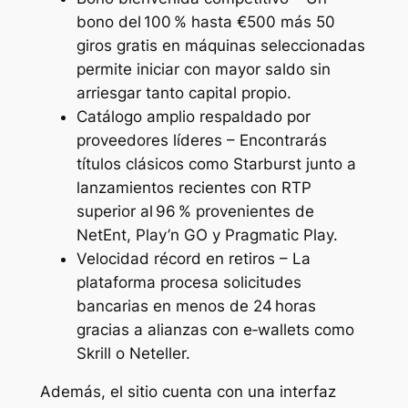
bono del 100 % hasta €500 más 50
giros gratis en máquinas seleccionadas
permite iniciar con mayor saldo sin
arriesgar tanto capital propio.
Catálogo amplio respaldado por
proveedores líderes – Encontrarás
títulos clásicos como
Starburst
junto a
lanzamientos recientes con RTP
superior al 96 % provenientes de
NetEnt, Play’n GO y Pragmatic Play.
Velocidad récord en retiros – La
plataforma procesa solicitudes
bancarias en menos de 24 horas​
gracias a alianzas con e‑wallets como
Skrill o Neteller.
Además, el sitio cuenta con una interfaz