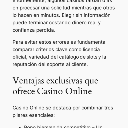
enormemente; algunos casinos tardan días
en procesar una solicitud mientras que otros
lo hacen en minutos​. Elegir sin información
puede terminar costando dinero real y
confianza perdida.
Para evitar estos errores es fundamental
comparar criterios clave como licencia
oficial, variedad del catálogo de slots y la
reputación del soporte al cliente.
Ventajas exclusivas que
ofrece Casino Online
Casino Online se destaca por combinar tres
pilares esenciales:
Bono bienvenida competitivo – Un