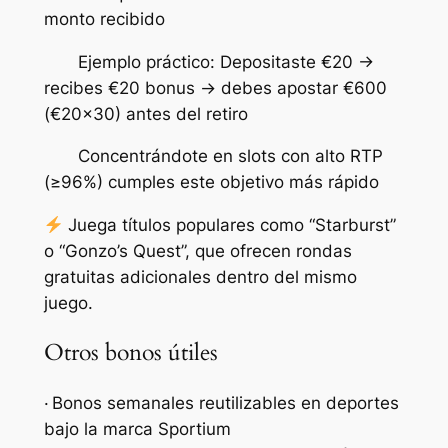
monto recibido
​ Ejemplo práctico: Depositaste €20 →
recibes €20 bonus → debes apostar €600
(€20×30) antes del retiro
​ Concentrándote en
slots
con alto RTP
(≥96%) cumples este objetivo más rápido
Juega títulos populares como “Starburst”
o “Gonzo’s Quest”, que ofrecen rondas
gratuitas adicionales dentro del mismo
juego.
Otros bonos útiles
· Bonos semanales reutilizables en deportes
bajo la marca
Sportium