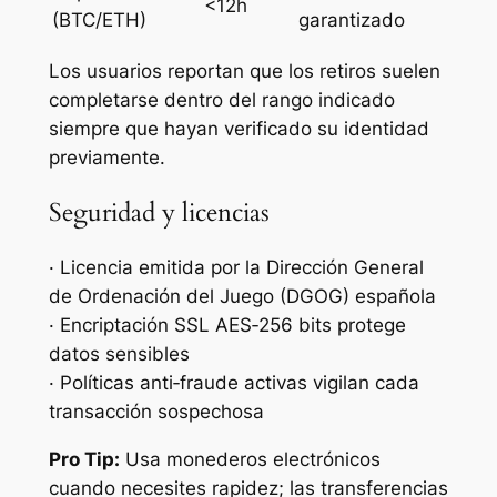
<12h
(BTC/ETH)
garantizado
Los usuarios reportan que los
retiros
suelen
completarse dentro del rango indicado
siempre que hayan verificado su identidad
previamente.
Seguridad y licencias
· Licencia emitida por la Dirección General
de Ordenación del Juego (DGOG) española
· Encriptación SSL AES‑256 bits protege
datos sensibles
· Políticas anti‑fraude activas vigilan cada
transacción sospechosa
Pro Tip:
Usa monederos electrónicos
cuando necesites rapidez; las transferencias