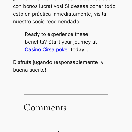
con bonos lucrativos! Si deseas poner todo
esto en práctica inmediatamente, visita
nuestro socio recomendado:
Ready to experience these
benefits? Start your journey at
Casino Cirsa poker
today…
Disfruta jugando responsablemente ¡y
buena suerte!
Comments