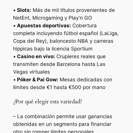
•
Slots:
Más de mil títulos provenientes de
NetEnt, Microgaming y Play’n GO
•
Apuestas deportivas:
Cobertura
completa incluyendo fútbol español (
LaLiga
,
Copa del Rey), baloncesto NBA y carreras
hippicas bajo la licencia Sportium
•
Casino en vivo:
Crupieres reales que
transmiten desde Barcelona hasta Las
Vegas virtuales
•
Póker & Pai Gow:
Mesas dedicadas con
límites desde €1 hasta €500 por mano
¿Por qué elegir esta variedad?
– La combinación permite usar ganancias
obtenidas en un segmento para financiar
otro sin romper límites personales.