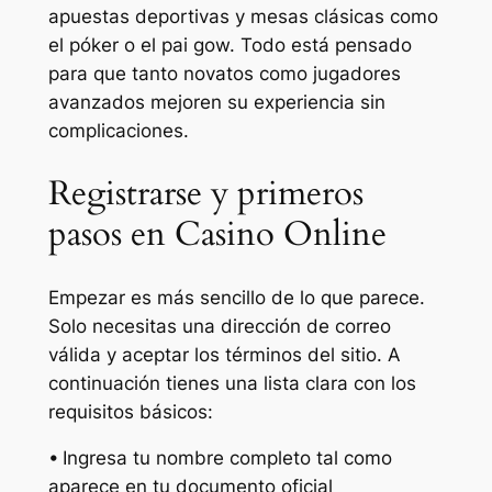
apuestas deportivas
y mesas clásicas como
el póker o el pai gow. Todo está pensado
para que tanto novatos como jugadores
avanzados mejoren su experiencia sin
complicaciones.
Registrarse y primeros
pasos en Casino Online
Empezar es más sencillo de lo que parece.
Solo necesitas una dirección de correo
válida y aceptar los términos del sitio. A
continuación tienes una lista clara con los
requisitos básicos:
• Ingresa tu nombre completo tal como
aparece en tu documento oficial