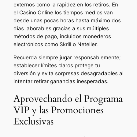
externos como la rapidez en los
retiros
. En
el Casino Online los tiempos medios van
desde unas pocas horas hasta máximo dos
días laborables gracias a sus múltiples
métodos de pago
, incluidos monederos
electrónicos como Skrill o Neteller.
Recuerda siempre jugar responsablemente;
establecer límites claros protege tu
diversión y evita sorpresas desagradables al
intentar retirar ganancias inesperadas.
Aprovechando el Programa
VIP y las Promociones
Exclusivas