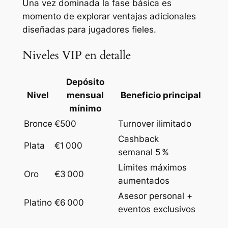
Una vez dominada la fase básica es
momento de explorar ventajas adicionales
diseñadas para jugadores fieles.
Niveles VIP en detalle
Depósito
Nivel
mensual
Beneficio principal
mínimo
Bronce
€500
Turnover ilimitado
Cashback
Plata
€1 000
semanal 5 %
Límites máximos
Oro
€3 000
aumentados
Asesor personal +
Platino
€6 000
eventos exclusivos