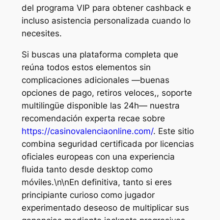
del programa VIP para obtener cashback e
incluso asistencia personalizada cuando lo
necesites.
Si buscas una plataforma completa que
reúna todos estos elementos sin
complicaciones adicionales —buenas
opciones de pago, retiros veloces,
, soporte
multilingüe disponible las 24h— nuestra
recomendación experta recae sobre
https://casinovalenciaonline.com/
. Este sitio
combina seguridad certificada por licencias
oficiales europeas con una experiencia
fluida tanto desde desktop como
móviles.\n\nEn definitiva, tanto si eres
principiante curioso como jugador
experimentado deseoso de multiplicar sus