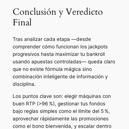
Conclusión y Veredicto
Final
Tras analizar cada etapa —desde
comprender cómo funcionan los jackpots
progresivos hasta maximizar tu bankroll
usando apuestas controladas— queda claro
que no existe fórmula mágica sino
combinación inteligente de información y
disciplina.
Los puntos clave son: elegir máquinas con
buen RTP (>96 %), gestionar tus fondos
bajo reglas simples como el límite del 5 %,
aprovechar rápidamente las promociones
como el
bono bienvenida
, y escalar dentro