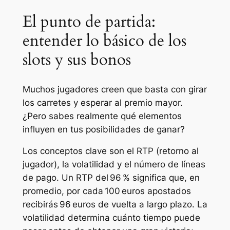
El punto de partida:
entender lo básico de los
slots y sus bonos
Muchos jugadores creen que basta con girar
los carretes y esperar al premio mayor.
¿Pero sabes realmente qué elementos
influyen en tus posibilidades de ganar?
Los conceptos clave son el RTP (retorno al
jugador), la volatilidad y el número de líneas
de pago. Un RTP del 96 % significa que, en
promedio, por cada 100 euros apostados
recibirás 96 euros de vuelta a largo plazo. La
volatilidad determina cuánto tiempo puede