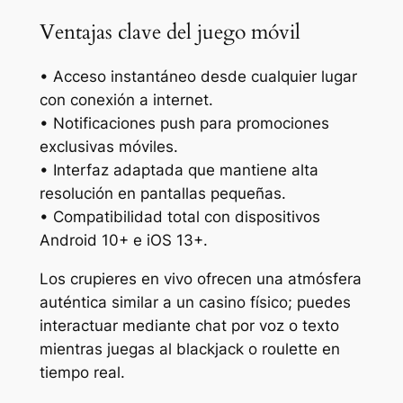
Ventajas clave del juego móvil
• Acceso instantáneo desde cualquier lugar
con conexión a internet.
• Notificaciones push para promociones
exclusivas móviles.
• Interfaz adaptada que mantiene alta
resolución en pantallas pequeñas.
• Compatibilidad total con dispositivos
Android 10+ e iOS 13+.
Los crupieres en vivo ofrecen una atmósfera
auténtica similar a un casino físico; puedes
interactuar mediante chat por voz o texto
mientras juegas al blackjack o roulette en
tiempo real.