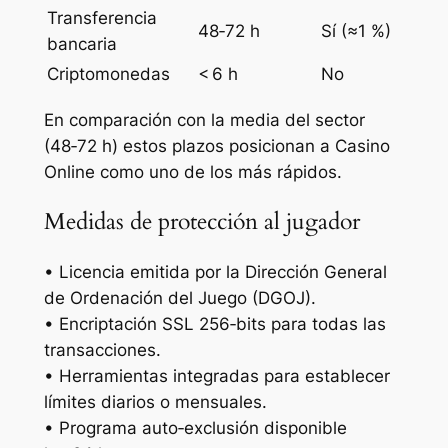
Transferencia
48‑72 h
Sí (≈1 %)
bancaria
Criptomonedas
< 6 h
No
En comparación con la media del sector
(48‑72 h) estos plazos posicionan a Casino
Online como uno de los más rápidos.
Medidas de protección al jugador
• Licencia emitida por la Dirección General
de Ordenación del Juego (DGOJ).
• Encriptación SSL 256‑bits para todas las
transacciones.
• Herramientas integradas para establecer
límites diarios o mensuales.
• Programa auto‑exclusión disponible