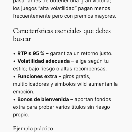
pasar antes de obtener una gran victoria;
los juegos “alta volatilidad” pagan menos
frecuentemente pero con premios mayores.
Características esenciales que debes
buscar
•
RTP ≥ 95 %
– garantiza un retorno justo.
•
Volatilidad adecuada
– elige según tu
estilo; bajo riesgo o altas recompensas.
•
Funciones extra
– giros gratis,
multiplicadores y símbolos wild aumentan la
emoción.
•
Bonos de bienvenida
– aportan fondos
extra para probar varios títulos sin riesgo
propio.
Ejemplo práctico