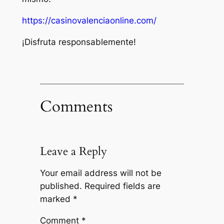
https://casinovalenciaonline.com/
¡Disfruta responsablemente!
Comments
Leave a Reply
Your email address will not be
published.
Required fields are
marked
*
Comment
*