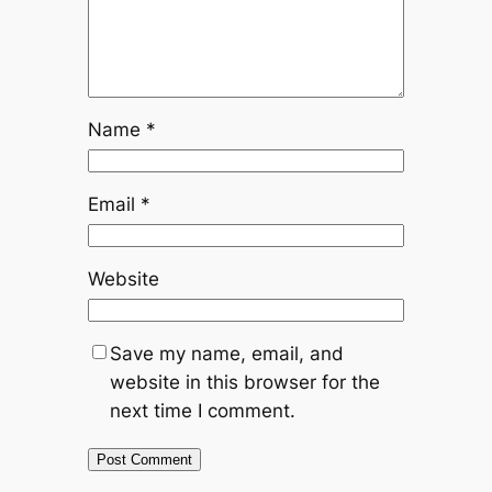
Name
*
Email
*
Website
Save my name, email, and
website in this browser for the
next time I comment.