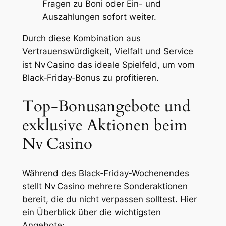
Fragen zu Boni oder Ein- und
Auszahlungen sofort weiter.
Durch diese Kombination aus
Vertrauenswürdigkeit, Vielfalt und Service
ist Nv Casino das ideale Spielfeld, um vom
Black‑Friday‑Bonus zu profitieren.
Top‑Bonusangebote und
exklusive Aktionen beim
Nv Casino
Während des Black‑Friday‑Wochenendes
stellt Nv Casino mehrere Sonderaktionen
bereit, die du nicht verpassen solltest. Hier
ein Überblick über die wichtigsten
Angebote: