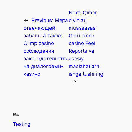
Next:
Qimor
←
Previous:
Мера
o'yinlari
отвечающей
muassasasi
забавы а также
Guru pinco
Olimp casino
casino Feel
соблюдения
Reports va
законодательства
asosiy
на диалоговый-
maslahatlarni
казино
ishga tushiring
→
Testing