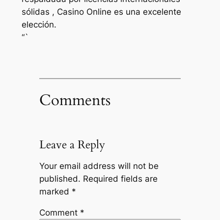
sólidas ,
Casino Online
es una excelente
elección.
“`
Comments
Leave a Reply
Your email address will not be
published.
Required fields are
marked
*
Comment
*