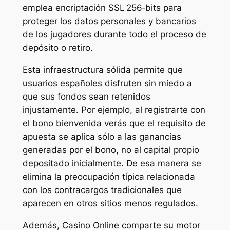
emplea encriptación SSL 256‑bits para
proteger los datos personales y bancarios
de los jugadores durante todo el proceso de
depósito o retiro.
Esta infraestructura sólida permite que
usuarios españoles disfruten sin miedo a
que sus fondos sean retenidos
injustamente. Por ejemplo, al registrarte con
el bono bienvenida verás que el requisito de
apuesta se aplica sólo a las ganancias
generadas por el bono, no al capital propio
depositado inicialmente. De esa manera se
elimina la preocupación típica relacionada
con los contracargos tradicionales que
aparecen en otros sitios menos regulados.
Además,
Casino Online
comparte su motor