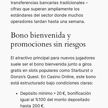
transferencias bancarias tradicionales –
cifras que superan ampliamente los
estándares del sector donde muchos
operadores tardan hasta una semana.
Bono bienvenida y
promociones sin riesgos
El atractivo principal para nuevos jugadores
suele ser el bono bienvenida junto a giros
gratis en slots populares como
Starburst
o
Gonzo’s Quest
. En
Casino Online
, este bono
está estructurado bajo condiciones claras:
Depósito mínimo = 20 €, bonificación
igual al %100 del monto depositado
hasta 200 €.