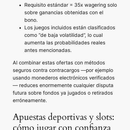
Requisito estándar = 35x wagering solo
sobre ganancias obtenidas con el
bono.
Los juegos incluidos están clasificados
como “de baja volatilidad”, lo cual
aumenta las probabilidades reales
antes mencionadas.
Al combinar estas ofertas con métodos
seguros contra contracargos —por ejemplo
usando monederos electrónicos verificados
— reduces enormemente cualquier disputa
futura sobre fondos ya jugados o retirados
erróneamente.
Apuestas deportivas y slots:
cómo jugar con confianza