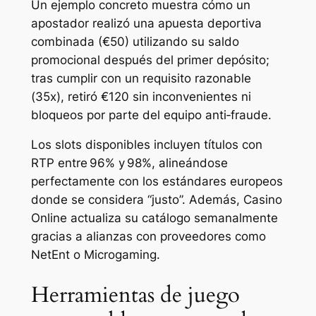
Un ejemplo concreto muestra cómo un
apostador realizó una apuesta deportiva
combinada (€50) utilizando su saldo
promocional después del primer depósito;
tras cumplir con un requisito razonable
(35x), retiró €120 sin inconvenientes ni
bloqueos por parte del equipo anti‑fraude.
Los slots disponibles incluyen títulos con
RTP entre 96% y 98%, alineándose
perfectamente con los estándares europeos
donde se considera “justo”. Además,
Casino
Online
actualiza su catálogo semanalmente
gracias a alianzas con proveedores como
NetEnt o Microgaming.
Herramientas de juego