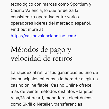
tecnológico con marcas como Sportium y
Casino Valencia, lo que refuerza la
consistencia operativa entre varios
operadores líderes del mercado español.
Find out more at
https://casinovalenciaonline.com/
.
Métodos de pago y
velocidad de retiros
La rapidez al retirar tus ganancias es uno de
los principales criterios a la hora de elegir un
casino online fiable.
Casino Online
ofrece
más de veinte métodos distintos – tarjetas
Visa/Mastercard, monederos electrónicos
como Skrill o Neteller, transferencias