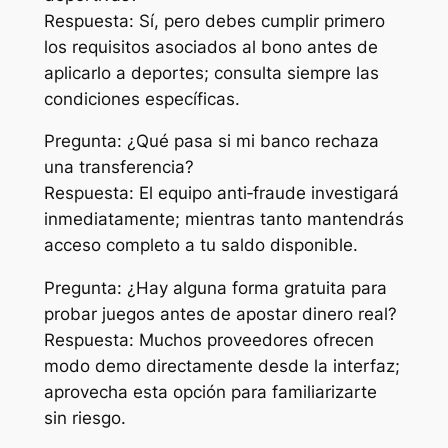
Respuesta: Sí, pero debes cumplir primero
los requisitos asociados al bono antes de
aplicarlo a deportes; consulta siempre las
condiciones específicas.
Pregunta: ¿Qué pasa si mi banco rechaza
una transferencia?
Respuesta: El equipo anti‑fraude investigará
inmediatamente; mientras tanto mantendrás
acceso completo a tu saldo disponible.
Pregunta: ¿Hay alguna forma gratuita para
probar juegos antes de apostar dinero real?
Respuesta: Muchos proveedores ofrecen
modo demo directamente desde la interfaz;
aprovecha esta opción para familiarizarte
sin riesgo.