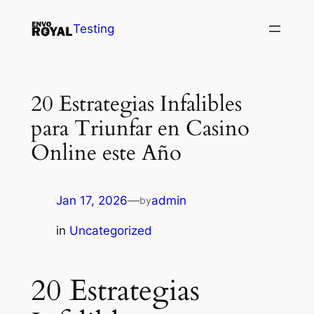
Skip
Testing
to
content
20 Estrategias Infalibles
para Triunfar en Casino
Online este Año
Jan 17, 2026
—
admin
by
in
Uncategorized
20 Estrategias