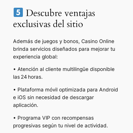
Descubre ventajas
exclusivas del sitio
Además de juegos y bonos, Casino Online
brinda servicios diseñados para mejorar tu
experiencia global:
• Atención al cliente multilingüe disponible
las 24 horas.
• Plataforma móvil optimizada para Android
e iOS sin necesidad de descargar
aplicación.
• Programa VIP con recompensas
progresivas según tu nivel de actividad.