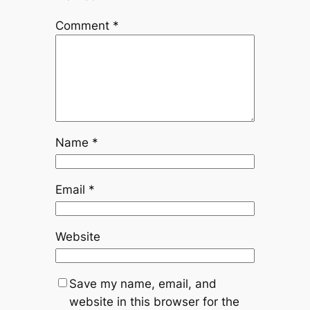
Comment
*
Name
*
Email
*
Website
Save my name, email, and
website in this browser for the