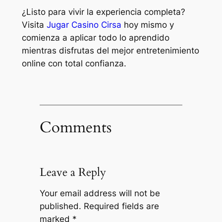
¿Listo para vivir la experiencia completa?
Visita
Jugar Casino Cirsa
hoy mismo y
comienza a aplicar todo lo aprendido
mientras disfrutas del mejor entretenimiento
online con total confianza.
Comments
Leave a Reply
Your email address will not be
published.
Required fields are
marked
*