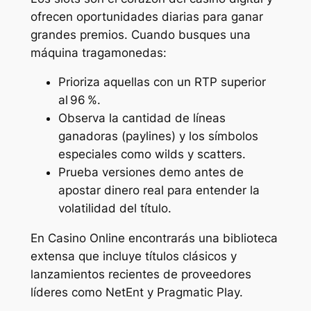
ofrecen oportunidades diarias para ganar
grandes premios. Cuando busques una
máquina tragamonedas:
Prioriza aquellas con un RTP superior
al 96 %.
Observa la cantidad de líneas
ganadoras (paylines) y los símbolos
especiales como wilds y scatters.
Prueba versiones demo antes de
apostar dinero real para entender la
volatilidad del título.
En Casino Online encontrarás una biblioteca
extensa que incluye títulos clásicos y
lanzamientos recientes de proveedores
líderes como NetEnt y Pragmatic Play.