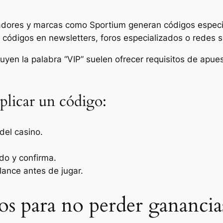
radores y marcas como Sportium generan códigos especia
s códigos en newsletters, foros especializados o redes s
luyen la palabra “VIP” suelen ofrecer requisitos de apu
aplicar un código:
del casino.
do y confirma.
lance antes de jugar.
iros para no perder gananci