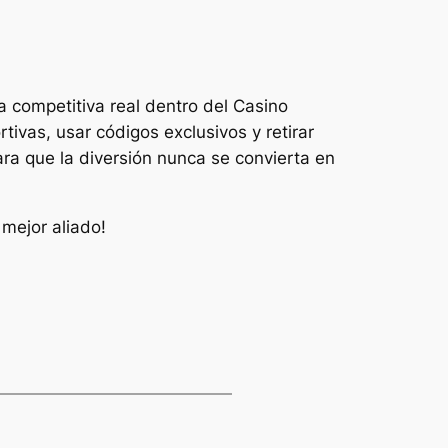
a competitiva real dentro del Casino
tivas, usar códigos exclusivos y retirar
ra que la diversión nunca se convierta en
mejor aliado!