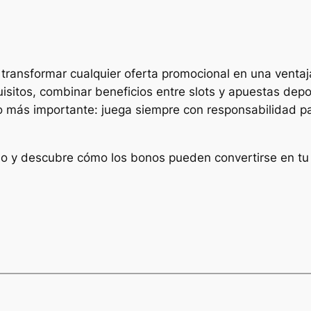
á transformar cualquier oferta promocional en una ventaj
isitos, combinar beneficios entre slots y apuestas depor
o más importante: juega siempre con responsabilidad pa
o y descubre cómo los bonos pueden convertirse en tu 