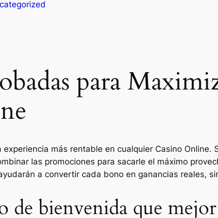
categorized
Probadas para Maximi
ine
 experiencia más rentable en cualquier Casino Online. 
combinar las promociones para sacarle el máximo provech
e ayudarán a convertir cada bono en ganancias reales, si
o de bienvenida que mejor s