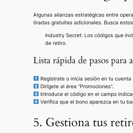
Algunas alianzas estratégicas entre ope
tiradas gratuitas adicionales. Busca esto
Industry Secret: Los códigos que inc
de retiro.
Lista rápida de pasos para 
Regístrate o inicia sesión en tu cuenta 
Dirígete al área “Promociones”.
Introduce el código en el campo indica
Verifica que el bono aparezca en tu ba
5. Gestiona tus ret