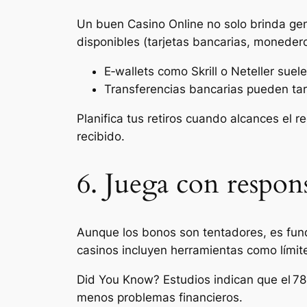
Un buen Casino Online no solo brinda ge
disponibles (tarjetas bancarias, monedero
E‑wallets como Skrill o Neteller suel
Transferencias bancarias pueden tar
Planifica tus retiros cuando alcances el r
recibido.
6. Juega con respons
Aunque los bonos son tentadores, es fund
casinos incluyen herramientas como límite
Did You Know? Estudios indican que el 78 
menos problemas financieros.