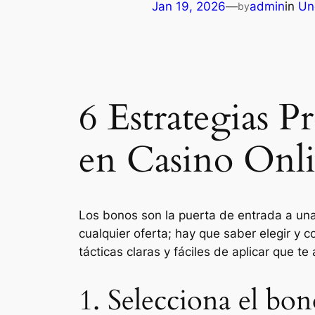
Jan 19, 2026
—
admin
in
Un
by
6 Estrategias 
en Casino Onl
Los bonos son la puerta de entrada a una
cualquier oferta; hay que saber elegir y 
tácticas claras y fáciles de aplicar que t
1. Selecciona el bon