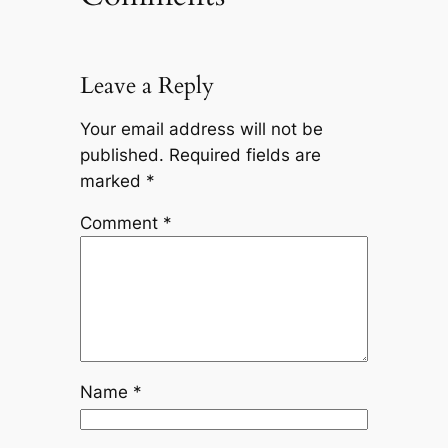
Leave a Reply
Your email address will not be
published.
Required fields are
marked
*
Comment
*
Name
*