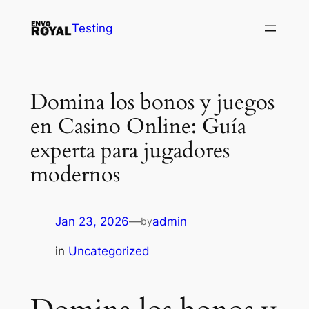
Skip
Testing
to
content
Domina los bonos y juegos
en Casino Online: Guía
experta para jugadores
modernos
Jan 23, 2026
—
admin
by
in
Uncategorized