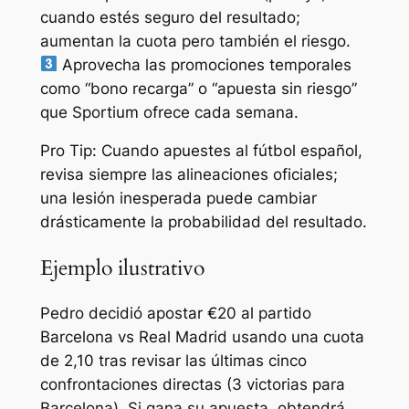
cuando estés seguro del resultado;
aumentan la cuota pero también el riesgo.
Aprovecha las promociones temporales
como “bono recarga” o “apuesta sin riesgo”
que Sportium ofrece cada semana.
Pro Tip: Cuando apuestes al fútbol español,
revisa siempre las alineaciones oficiales;
una lesión inesperada puede cambiar
drásticamente la probabilidad del resultado.
Ejemplo ilustrativo
Pedro decidió apostar €20 al partido
Barcelona vs Real Madrid usando una cuota
de 2,10 tras revisar las últimas cinco
confrontaciones directas (3 victorias para
Barcelona). Si gana su apuesta, obtendrá