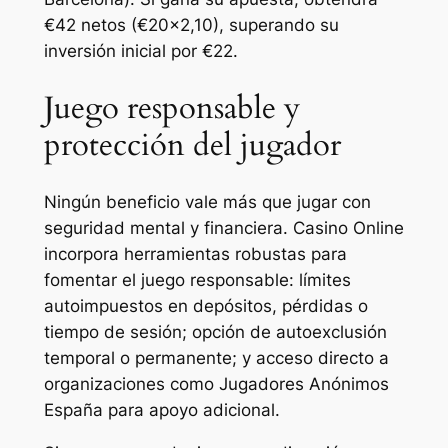
€42 netos (€20×2,10), superando su
inversión inicial por €22.
Juego responsable y
protección del jugador
Ningún beneficio vale más que jugar con
seguridad mental y financiera. Casino Online
incorpora herramientas robustas para
fomentar el
juego responsable
: límites
autoimpuestos en depósitos, pérdidas o
tiempo de sesión; opción de autoexclusión
temporal o permanente; y acceso directo a
organizaciones como Jugadores Anónimos
España para apoyo adicional.