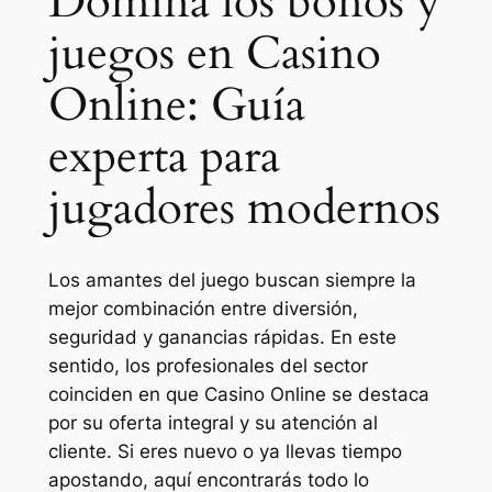
Domina los bonos y
juegos en Casino
Online: Guía
experta para
jugadores modernos
Los amantes del juego buscan siempre la
mejor combinación entre diversión,
seguridad y ganancias rápidas. En este
sentido, los profesionales del sector
coinciden en que Casino Online se destaca
por su oferta integral y su atención al
cliente. Si eres nuevo o ya llevas tiempo
apostando, aquí encontrarás todo lo