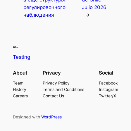
регулировочного
Julio 2026
наблюдения
→
Testing
About
Privacy
Social
Team
Privacy Policy
Facebook
History
Terms and Conditions
Instagram
Careers
Contact Us
Twitter/X
Designed with
WordPress