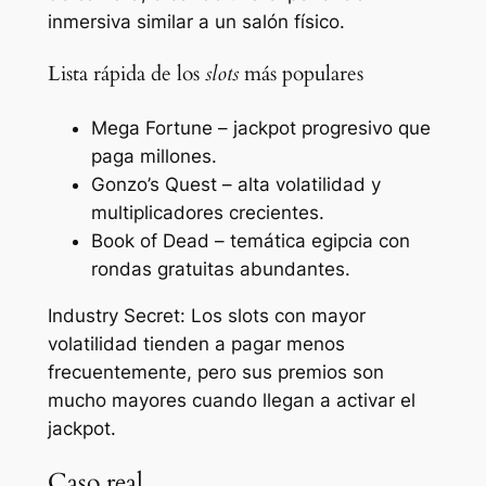
inmersiva similar a un salón físico.
Lista rápida de los
slots
más populares
Mega Fortune – jackpot progresivo que
paga millones.
Gonzo’s Quest – alta volatilidad y
multiplicadores crecientes.
Book of Dead – temática egipcia con
rondas gratuitas abundantes.
Industry Secret: Los
slots
con mayor
volatilidad tienden a pagar menos
frecuentemente, pero sus premios son
mucho mayores cuando llegan a activar el
jackpot.
Caso real