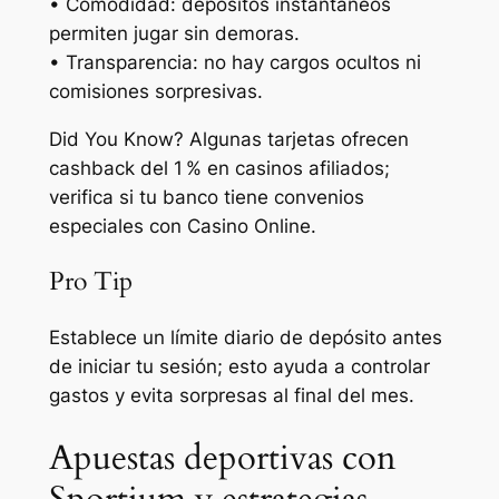
• Comodidad: depósitos instantáneos
permiten jugar sin demoras.
• Transparencia: no hay cargos ocultos ni
comisiones sorpresivas.
Did You Know? Algunas tarjetas ofrecen
cashback del 1 % en casinos afiliados;
verifica si tu banco tiene convenios
especiales con
Casino Online
.
Pro Tip
Establece un límite diario de depósito antes
de iniciar tu sesión; esto ayuda a controlar
gastos y evita sorpresas al final del mes.
Apuestas deportivas con