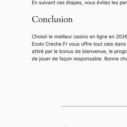
En suivant ces étapes, vous évitez les per
Conclusion
Choisir le meilleur casino en ligne en 202
Ecolo Creche.Fr vous offre tout cela dan
attiré par le bonus de bienvenue, le prog
de jouer de façon responsable. Bonne cha