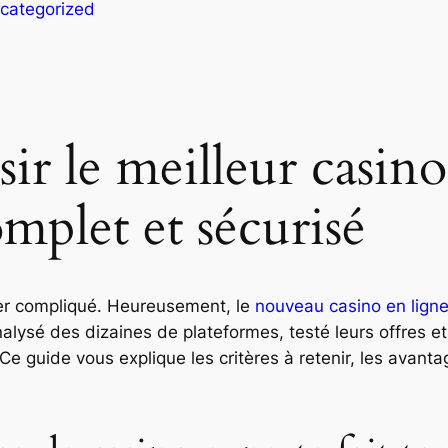
categorized
r le meilleur casino
mplet et sécurisé
ler compliqué. Heureusement, le
nouveau casino en lign
nalysé des dizaines de plateformes, testé leurs offres et
 Ce guide vous explique les critères à retenir, les av