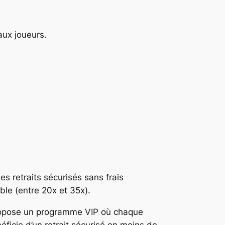
aux joueurs.
s retraits sécurisés sans frais
le (entre 20x et 35x).
 propose un programme VIP où chaque