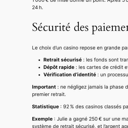
1 000 € de mise donne un point. Après 5 00
24 h.
Sécurité des paiement
Le choix d’un casino repose en grande part
Retrait sécurisé
: les fonds sont tra
Dépôt rapide
: les cartes de crédit 
Vérification d’identité
: un processu
Important
: ne négligez jamais la phase d
premier retrait.
Statistique
: 92 % des casinos classés par
Exemple
: Julie a gagné 250 € sur une ma
système de retrait sécurisé, et l’argent a