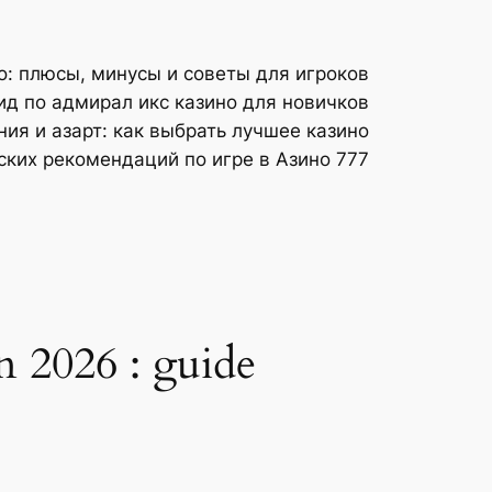
ino: плюсы, минусы и советы для игроков
д по адмирал икс казино для новичков
ия и азарт: как выбрать лучшее казино
ских рекомендаций по игре в Азино 777
n 2026 : guide