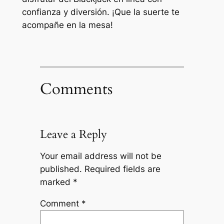
confianza y diversión. ¡Que la suerte te
acompañe en la mesa!
Comments
Leave a Reply
Your email address will not be
published.
Required fields are
marked
*
Comment
*