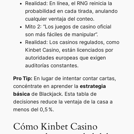
Realidad: En línea, el RNG reinicia la
probabilidad en cada tirada, anulando
cualquier ventaja del conteo.
Mito 2: “Los juegos de casino oficial
son más fáciles de manipular”.
Realidad: Los casinos regulados, como
Kinbet Casino, están licenciados por
autoridades europeas que exigen
auditorías constantes.
Pro Tip:
En lugar de intentar contar cartas,
concéntrate en aprender la
estrategia
básica
de Blackjack. Esta tabla de
decisiones reduce la ventaja de la casa a
menos del 0,5 %.
Cómo Kinbet Casino