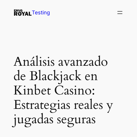
Skip
Testing
to
content
Análisis avanzado
de Blackjack en
Kinbet Casino:
Estrategias reales y
jugadas seguras