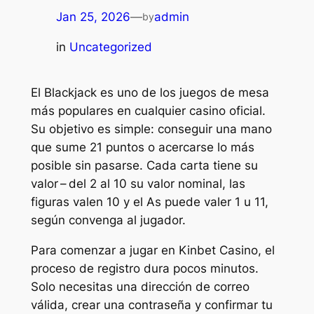
Jan 25, 2026
—
admin
by
in
Uncategorized
El Blackjack es uno de los juegos de mesa
más populares en cualquier casino oficial.
Su objetivo es simple: conseguir una mano
que sume 21 puntos o acercarse lo más
posible sin pasarse. Cada carta tiene su
valor – del 2 al 10 su valor nominal, las
figuras valen 10 y el As puede valer 1 u 11,
según convenga al jugador.
Para comenzar a jugar en Kinbet Casino, el
proceso de registro dura pocos minutos.
Solo necesitas una dirección de correo
válida, crear una contraseña y confirmar tu