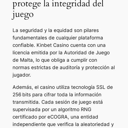
protege la integridad del
juego
La seguridad y la equidad son pilares
fundamentales de cualquier plataforma
confiable. Kinbet Casino cuenta con una
licencia emitida por la Autoridad de Juego
de Malta, lo que obliga a cumplir con
normas estrictas de auditoría y protección al
jugador.
Además, el casino utiliza tecnología SSL de
256 bits para cifrar toda la información
transmitida. Cada sesión de juego está
supervisada por un algoritmo RNG
certificado por eCOGRA, una entidad
independiente que verifica la aleatoriedad y