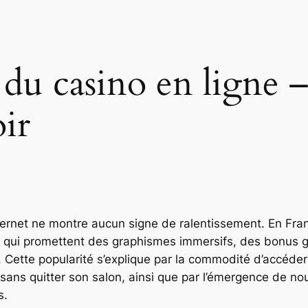
du casino en ligne 
ir
rnet ne montre aucun signe de ralentissement. En Fran
 qui promettent des graphismes immersifs, des bonus gé
 Cette popularité s’explique par la commodité d’accéde
sans quitter son salon, ainsi que par l’émergence de nou
s.