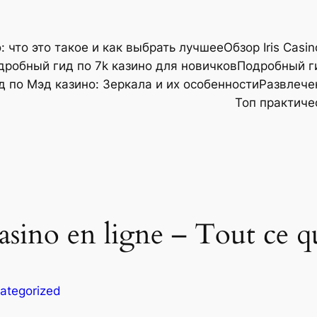
: что это такое и как выбрать лучшее
Обзор Iris Cas
дробный гид по 7k казино для новичков
Подробный ги
 по Мэд казино: Зеркала и их особенности
Развлечен
Топ практиче
sino en ligne – Tout ce q
ategorized