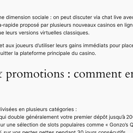
e dimension sociale : on peut discuter via chat live avec
a‑rapide proposé par plusieurs nouveaux casinos en lig
 leurs versions virtuelles classiques.
rmet aux joueurs d’utiliser leurs gains immédiats pour pl
uitter la plateforme principale du casino.
& promotions : comment en
ivisées en plusieurs catégories :
ui double généralement votre premier dépôt jusqu’à 200
sur une sélection de slots populaires comme « Gonzo’s 
 % sur vos pertes nettes pendant 30 jours consécutifs