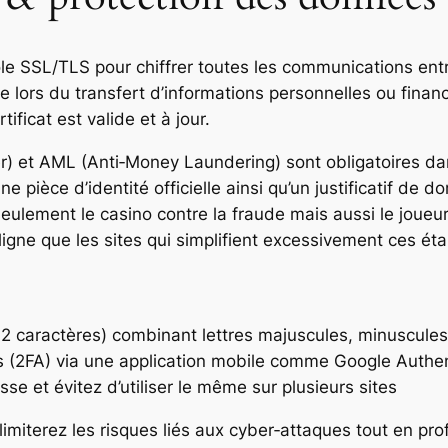
ole SSL/TLS pour chiffrer toutes les communications entr
e lors du transfert d’informations personnelles ou finan
ficat est valide et à jour.
 et AML (Anti‑Money Laundering) sont obligatoires dan
ne pièce d’identité officielle ainsi qu’un justificatif de d
lement le casino contre la fraude mais aussi le joueur c
uligne que les sites qui simplifient excessivement ces é
2 caractères) combinant lettres majuscules, minuscules,
urs (2FA) via une application mobile comme Google Authe
e et évitez d’utiliser le même sur plusieurs sites
imiterez les risques liés aux cyber‑attaques tout en pro