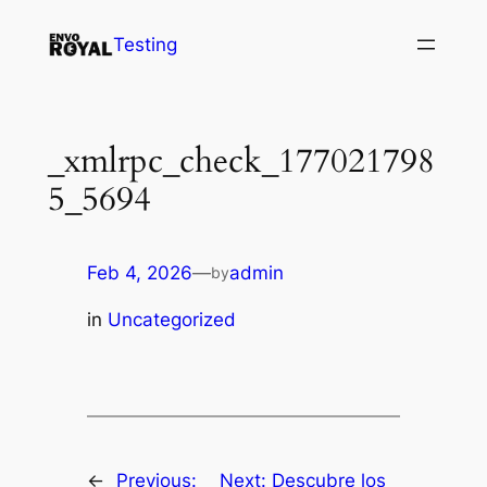
Skip
Testing
to
content
_xmlrpc_check_177021798
5_5694
Feb 4, 2026
—
admin
by
in
Uncategorized
←
Previous:
Next:
Descubre los