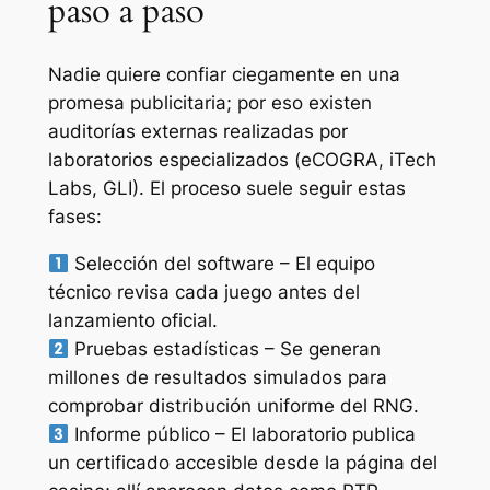
paso a paso
Nadie quiere confiar ciegamente en una
promesa publicitaria; por eso existen
auditorías externas realizadas por
laboratorios especializados (eCOGRA, iTech
Labs, GLI). El proceso suele seguir estas
fases:
Selección del software – El equipo
técnico revisa cada juego antes del
lanzamiento oficial.
Pruebas estadísticas – Se generan
millones de resultados simulados para
comprobar distribución uniforme del RNG.
Informe público – El laboratorio publica
un certificado accesible desde la página del