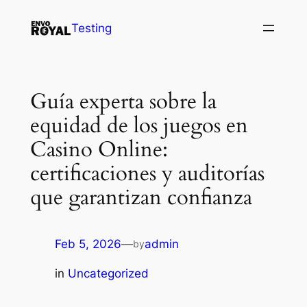
Skip
Testing
to
content
Guía experta sobre la
equidad de los juegos en
Casino Online:
certificaciones y auditorías
que garantizan confianza
Feb 5, 2026
—
admin
by
in
Uncategorized