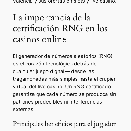
Valencia
y sus ofertas en slots y live casino.
La importancia de la
certificación RNG en los
casinos online
El generador de números aleatorios (RNG)
es el corazón tecnológico detrás de
cualquier juego digital — desde las
tragamonedas más simples hasta el crupier
virtual del live casino. Un RNG certificado
garantiza que cada número se produzca sin
patrones predecibles ni interferencias
externas.
Principales beneficios para el jugador