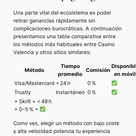
Una parte vital del ecosistema es poder
retirar ganancias rápidamente sin
complicaciones burocráticas. A continuación
presentamos una tabla comparativa entre
los métodos más habituales entre
Casino
Valencia
y otros sitios similares:
Tiempo
Disponibl
Método
Comisión
promedio
en móvil
Visa/Mastercard
< 24 h
0 %
Trustly
Instantáneo
0 %
+ Skrill + < 48 h
+ 0–5 % +
Como ves, elegir un método con bajo coste
y alta velocidad potencia tu experiencia