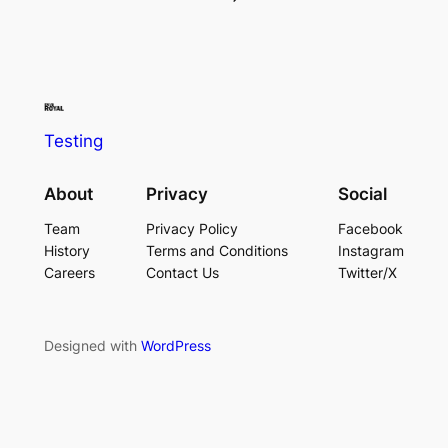
Testing
About
Privacy
Social
Team
Privacy Policy
Facebook
History
Terms and Conditions
Instagram
Careers
Contact Us
Twitter/X
Designed with
WordPress