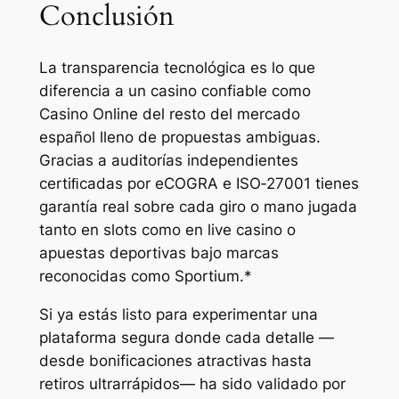
Conclusión
La transparencia tecnológica es lo que
diferencia a un casino confiable como
Casino Online
del resto del mercado
español lleno de propuestas ambiguas.
Gracias a auditorías independientes
certiﬁcadas por eCOGRA e ISO‑27001 tienes
garantía real sobre cada giro o mano jugada
tanto en slots como en live casino o
apuestas deportivas bajo marcas
reconocidas como Sportium.*
Si ya estás listo para experimentar una
plataforma segura donde cada detalle —
desde bonificaciones atractivas hasta
retiros ultrarrápidos— ha sido validado por