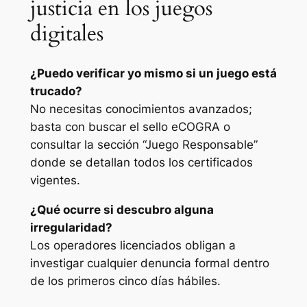
justicia en los juegos
digitales
¿Puedo verificar yo mismo si un juego está
trucado?
No necesitas conocimientos avanzados;
basta con buscar el sello eCOGRA o
consultar la sección “Juego Responsable”
donde se detallan todos los certificados
vigentes.
¿Qué ocurre si descubro alguna
irregularidad?
Los operadores licenciados obligan a
investigar cualquier denuncia formal dentro
de los primeros cinco días hábiles.