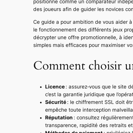
positionne comme un comparateur indépend
des joueurs afin de guider les novices co
Ce guide a pour ambition de vous aider à f
le fonctionnement des différents jeux pr
décrypter une offre promotionnelle, à iden
simples mais efficaces pour maximiser vos
Comment choisir un 
Licence
: assurez‑vous que le site d
c’est la garantie juridique que l’opér
Sécurité
: le chiffrement SSL doit ê
empêche toute interception malveilla
Réputation
: consultez régulièrement
transparence, rapidité des retraits et