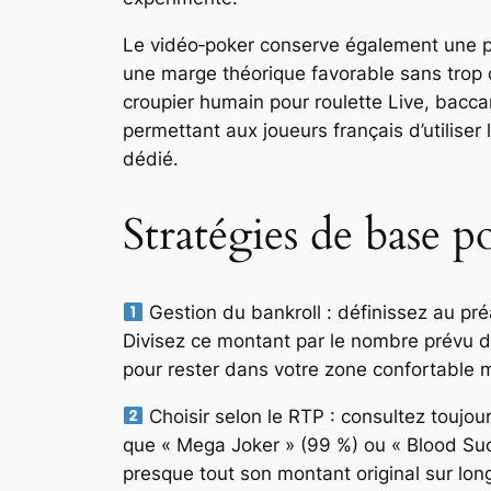
Le vidéo‑poker conserve également une pl
une marge théorique favorable sans trop dé
croupier humain pour roulette Live, bacc
permettant aux joueurs français d’utiliser
dédié.
Stratégies de base 
Gestion du bankroll : définissez au pr
Divisez ce montant par le nombre prévu de
pour rester dans votre zone confortable 
Choisir selon le RTP : consultez toujour
que « Mega Joker » (99 %) ou « Blood Suc
presque tout son montant original sur lon