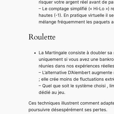
risquer votre argent réel avant de pa
– Le comptage simplifié (« Hi‑Lo »)
hautes (-1). En pratique virtuelle i
mélange fréquemment les paquets apr
Roulette
La
Martingale
consiste à doubler sa m
uniquement si vous avez une bankroll
réunies dans nos expériences réelles
– L’alternative
D’Alembert
augmente mo
; elle crée moins de fluctuations ex
– Quel que soit le système choisi , l
dédié au jeu.
Ces techniques illustrent comment adapter
poursuivre désespérément ses pertes.