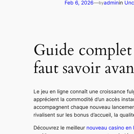
Feb 6, 2026
—
admin
in
Unc
by
Guide complet d
faut savoir ava
Le jeu en ligne connaît une croissance ful
apprécient la commodité d’un accès insta
accompagnent chaque nouveau lancement d
rivalisent sur les bonus d’accueil, la quali
Découvrez le meilleur
nouveau casino en 