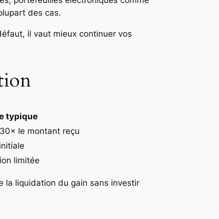
ires, portefeuilles électroniques comme
plupart des cas.
défaut, il vaut mieux continuer vos
tion
e typique
 30× le montant reçu
nitiale
ion limitée
e la liquidation du gain sans investir