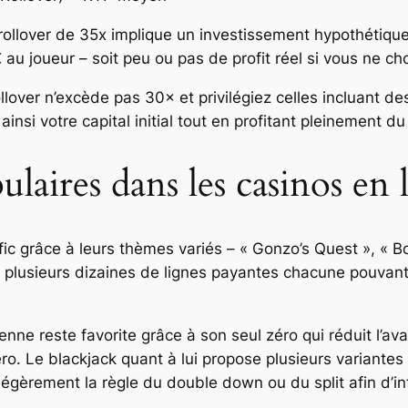
ollover de 35x implique un investissement hypothétiqu
u joueur – soit peu ou pas de profit réel si vous ne ch
ollover n’excède pas 30× et privilégiez celles incluant d
nsi votre capital initial tout en profitant pleinement du
ulaires dans les casinos en 
fic grâce à leurs thèmes variés – « Gonzo’s Quest », « B
c plusieurs dizaines de lignes payantes chacune pouvant
enne reste favorite grâce à son seul zéro qui réduit l’a
. Le blackjack quant à lui propose plusieurs variantes –
légèrement la règle du double down ou du split afin d’i