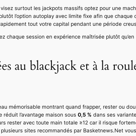
us visez surtout les jackpots massifs optez pour une mach
 plutôt l’option autoplay avec limite fixe afin que chaqu
rapidement tout votre capital pendant une période creu
rmez chaque session en expérience maîtrisée plutôt qu’en
 au blackjack et à la roul
eau mémorisable montrant quand frapper, rester ou doub
le réduit l’avantage maison sous
0,5 %
dans ses variant
 rester avec toute main totale ≥12 car il risque forteme
 plusieurs sites recommandés par Basketnews.Net vous 