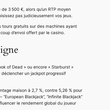
e de 3 500 €, alors qu’un RTP moyen
oisissez pas judicieusement vos jeux.
es tours gratuits sur des machines ayant
 coup d’envoi offert par le casino.
ligne
ook of Dead » ou encore « Starburst »
 déclencher un jackpot progressif
vantage maison à 2,7 %, contre 5,26 % pour
 “European Blackjack”, “Infinite Blackjack”
nfluencer le rendement global du joueur