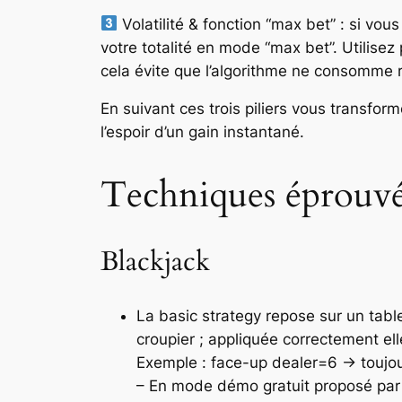
Volatilité & fonction “max bet” : si vo
votre totalité en mode “max bet”. Utilisez
cela évite que l’algorithme ne consomme 
En suivant ces trois piliers vous transfo
l’espoir d’un gain instantané.
Techniques éprouvées
Blackjack
La
basic strategy
repose sur un tabl
croupier ; appliquée correctement el
Exemple : face-up dealer=6 → toujours
– En mode démo gratuit proposé par