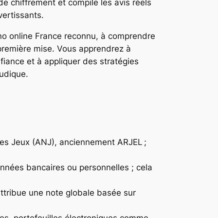
 chiffrement et compile les avis réels
vertissants.
sino online France reconnu, à comprendre
 première mise. Vous apprendrez à
nfiance et à appliquer des stratégies
ludique.
e des Jeux (ANJ), anciennement ARJEL ;
onnées bancaires ou personnelles ; cela
attribue une note globale basée sur