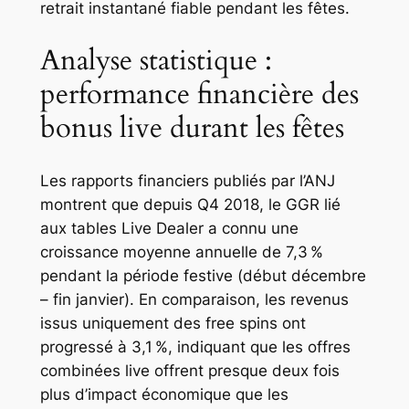
retrait instantané fiable pendant les fêtes.
Analyse statistique :
performance financière des
bonus live durant les fêtes
Les rapports financiers publiés par l’ANJ
montrent que depuis Q4 2018, le GGR lié
aux tables Live Dealer a connu une
croissance moyenne annuelle de 7,3 %
pendant la période festive (début décembre
– fin janvier). En comparaison, les revenus
issus uniquement des free spins ont
progressé à 3,1 %, indiquant que les offres
combinées live offrent presque deux fois
plus d’impact économique que les