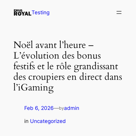
Skip
Testing
to
content
Noël avant l’heure –
L’évolution des bonus
festifs et le rôle grandissant
des croupiers en direct dans
l’iGaming
Feb 6, 2026
—
admin
by
in
Uncategorized