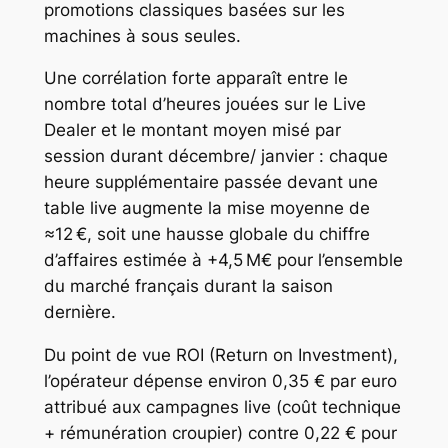
promotions classiques basées sur les
machines à sous seules.
Une corrélation forte apparaît entre le
nombre total d’heures jouées sur le Live
Dealer et le montant moyen misé par
session durant décembre/ janvier : chaque
heure supplémentaire passée devant une
table live augmente la mise moyenne de
≈12 €, soit une hausse globale du chiffre
d’affaires estimée à +4,5 M€ pour l’ensemble
du marché français durant la saison
dernière.
Du point de vue ROI (Return on Investment),
l’opérateur dépense environ 0,35 € par euro
attribué aux campagnes live (coût technique
+ rémunération croupier) contre 0,22 € pour