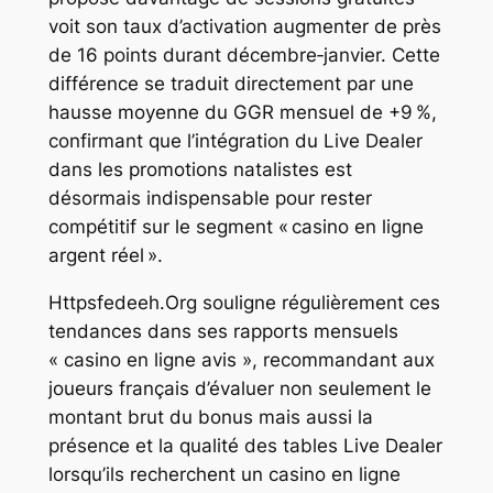
voit son taux d’activation augmenter de près
de 16 points durant décembre‑janvier. Cette
différence se traduit directement par une
hausse moyenne du GGR mensuel de +9 %,
confirmant que l’intégration du Live Dealer
dans les promotions natalistes est
désormais indispensable pour rester
compétitif sur le segment « casino en ligne
argent réel ».
Httpsfedeeh.Org souligne régulièrement ces
tendances dans ses rapports mensuels
« casino en ligne avis », recommandant aux
joueurs français d’évaluer non seulement le
montant brut du bonus mais aussi la
présence et la qualité des tables Live Dealer
lorsqu’ils recherchent un casino en ligne