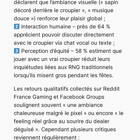
déclarent que l’ambiance visuelle (« sapin
décoré derrière le croupier », « musique
douce ») renforce leur plaisir global ;
Interaction humaine – près de 64 %
apprécient pouvoir discuter directement
avec le croupier via chat vocal ou texte ;
Perception d’équité – 58 % estiment que
jouer avec un vrai croupier réduit leurs
inquiétudes liées aux RNG traditionnels
lorsqu’ils misent gros pendant les fêtes.
Les retours qualitatifs collectés sur Reddit
France Gaming et Facebook Groups
soulignent souvent « une ambiance
chaleureuse malgré le pixel » ou encore « le
feeling réel grâce au sourire du dealer
déguisé ». Cependant plusieurs critiques
reviennent régulièrement :