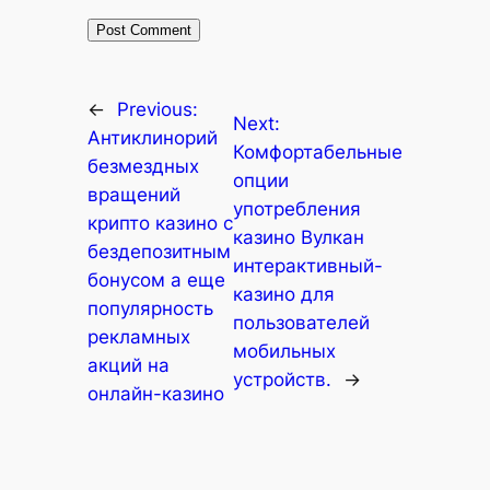
←
Previous:
Next:
Антиклинорий
Комфортабельные
безмездных
опции
вращений
употребления
крипто казино с
казино Вулкан
бездепозитным
интерактивный-
бонусом а еще
казино для
популярность
пользователей
рекламных
мобильных
акций на
устройств.
→
онлайн-казино