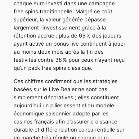
chaque euro investi dans une campagne
free spins traditionnelle. Malgré ce coût
supérieur, la valeur générée dépasse
largement l’investissement grâce à la
rétention accrue : plus de 65 % des joueurs
ayant activé un bonus live continuent à jouer
au moins deux mois après la fin des
festivités contre 38 % pour ceux n’ayant reçu
qu’un pack free spins classique.
Ces chiffres confirment que les stratégies
basées sur le Live Dealer ne sont pas
simplement décoratives ; elles constituent
aujourd’hui un pilier essentiel du modèle
économique saisonnier adopté par les
casinos français afin d’assurer croissance
durable et différenciation concurrentielle sur
un marché très régulé où chaque euro