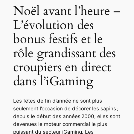
Noël avant l’heure –
L’évolution des
bonus festifs et le
rôle grandissant des
croupiers en direct
dans l’iGaming
Les fêtes de fin d’année ne sont plus
seulement l’occasion de décorer les sapins ;
depuis le début des années 2000, elles sont
devenues le moteur commercial le plus
puissant du secteur iGaming. Les