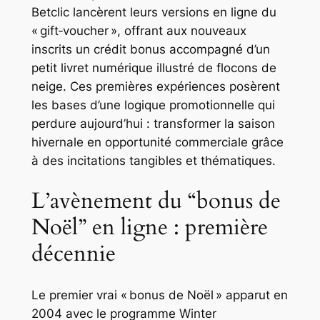
Betclic lancèrent leurs versions en ligne du
« gift‑voucher », offrant aux nouveaux
inscrits un crédit bonus accompagné d’un
petit livret numérique illustré de flocons de
neige. Ces premières expériences posèrent
les bases d’une logique promotionnelle qui
perdure aujourd’hui : transformer la saison
hivernale en opportunité commerciale grâce
à des incitations tangibles et thématiques.
L’avènement du “bonus de
Noël” en ligne : première
décennie
Le premier vrai « bonus de Noël » apparut en
2004 avec le programme Winter