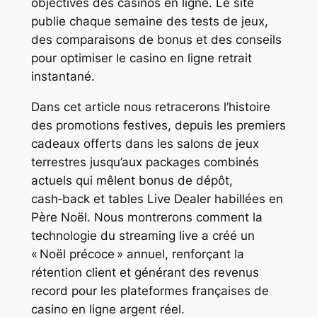
objectives des casinos en ligne. Le site
publie chaque semaine des tests de jeux,
des comparaisons de bonus et des conseils
pour optimiser le casino en ligne retrait
instantané.
Dans cet article nous retracerons l’histoire
des promotions festives, depuis les premiers
cadeaux offerts dans les salons de jeux
terrestres jusqu’aux packages combinés
actuels qui mêlent bonus de dépôt,
cash‑back et tables Live Dealer habillées en
Père Noël. Nous montrerons comment la
technologie du streaming live a créé un
« Noël précoce » annuel, renforçant la
rétention client et générant des revenus
record pour les plateformes françaises de
casino en ligne argent réel.