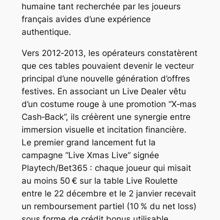
humaine tant recherchée par les joueurs
français avides d’une expérience
authentique.
Vers 2012‑2013, les opérateurs constatèrent
que ces tables pouvaient devenir le vecteur
principal d’une nouvelle génération d’offres
festives. En associant un Live Dealer vêtu
d’un costume rouge à une promotion “X‑mas
Cash‑Back”, ils créèrent une synergie entre
immersion visuelle et incitation financière.
Le premier grand lancement fut la
campagne “Live Xmas Live” signée
Playtech/Bet365 : chaque joueur qui misait
au moins 50 € sur la table Live Roulette
entre le 22 décembre et le 2 janvier recevait
un remboursement partiel (10 % du net loss)
sous forme de crédit bonus utilisable