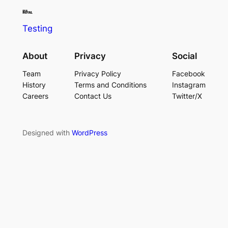
Testing
About
Privacy
Social
Team
Privacy Policy
Facebook
History
Terms and Conditions
Instagram
Careers
Contact Us
Twitter/X
Designed with
WordPress