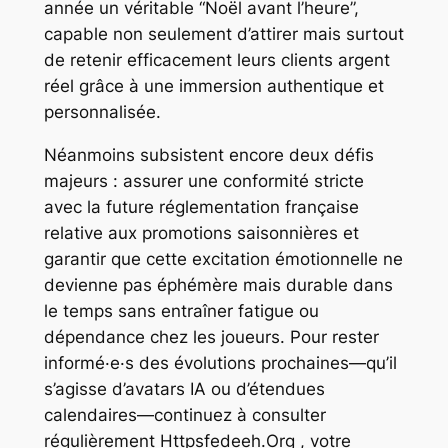
année un véritable “Noël avant l’heure”,
capable non seulement d’attirer mais surtout
de retenir efficacement leurs clients argent
réel grâce à une immersion authentique et
personnalisée.
Néanmoins subsistent encore deux défis
majeurs : assurer une conformité stricte
avec la future réglementation française
relative aux promotions saisonnières et
garantir que cette excitation émotionnelle ne
devienne pas éphémère mais durable dans
le temps sans entraîner fatigue ou
dépendance chez les joueurs.
Pour rester
informé·e·s des évolutions prochaines—qu’il
s’agisse d’avatars IA ou d’étendues
calendaires—continuez à consulter
régulièrement Httpsfedeeh.Org , votre