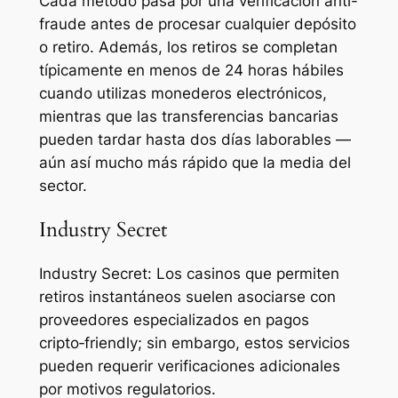
Cada método pasa por una verificación anti-
fraude antes de procesar cualquier depósito
o retiro. Además, los
retiros
se completan
típicamente en menos de 24 horas hábiles
cuando utilizas monederos electrónicos,
mientras que las transferencias bancarias
pueden tardar hasta dos días laborables —
aún así mucho más rápido que la media del
sector.
Industry Secret
Industry Secret: Los casinos que permiten
retiros instantáneos suelen asociarse con
proveedores especializados en pagos
cripto‑friendly; sin embargo, estos servicios
pueden requerir verificaciones adicionales
por motivos regulatorios.