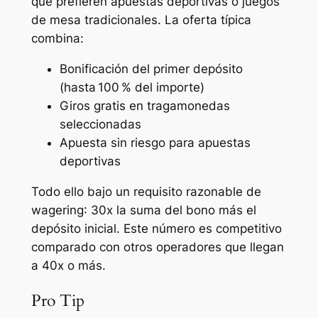
que prefieren apuestas deportivas o juegos
de mesa tradicionales. La oferta típica
combina:
Bonificación del primer depósito
(hasta 100 % del importe)
Giros gratis en tragamonedas
seleccionadas
Apuesta sin riesgo para apuestas
deportivas
Todo ello bajo un requisito razonable de
wagering
: 30x la suma del bono más el
depósito inicial. Este número es competitivo
comparado con otros operadores que llegan
a 40x o más.
Pro Tip