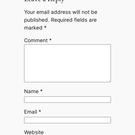
Your email address will not be
published.
Required fields are
marked
*
Comment
*
Name
*
Email
*
Website