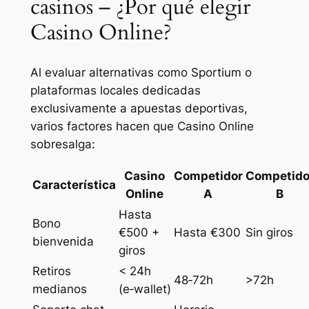
casinos – ¿Por qué elegir
Casino Online?
Al evaluar alternativas como Sportium o
plataformas locales dedicadas
exclusivamente a apuestas deportivas,
varios factores hacen que Casino Online
sobresalga:
Casino
Competidor
Competido
Característica
Online
A
B
Hasta
Bono
€500 +
Hasta €300
Sin giros
bienvenida
giros
Retiros
< 24h
48‑72h
>72h
medianos
(e‑wallet)