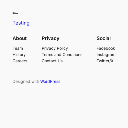
Testing
About
Privacy
Social
Team
Privacy Policy
Facebook
History
Terms and Conditions
Instagram
Careers
Contact Us
Twitter/X
Designed with
WordPress