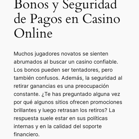
Bonos y Seguridad
de Pagos en Casino
Online
Muchos jugadores novatos se sienten
abrumados al buscar un casino confiable.
Los bonos pueden ser tentadores, pero
también confusos. Además, la seguridad al
retirar ganancias es una preocupación
constante. ¿Te has preguntado alguna vez
por qué algunos sitios ofrecen promociones
brillantes y luego retrasan los
retiros
? La
respuesta suele estar en sus políticas
internas y en la calidad del soporte
financiero.