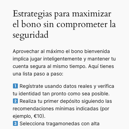
Estrategias para maximizar
el bono sin comprometer la
seguridad
Aprovechar al máximo el
bono bienvenida
implica jugar inteligentemente y mantener tu
cuenta segura al mismo tiempo. Aquí tienes
una lista paso a paso:
Regístrate usando datos reales y verifica
tu identidad tan pronto como sea posible.
Realiza tu primer depósito siguiendo las
recomendaciones mínimas indicadas (por
ejemplo, €10).
Selecciona tragamonedas con alta