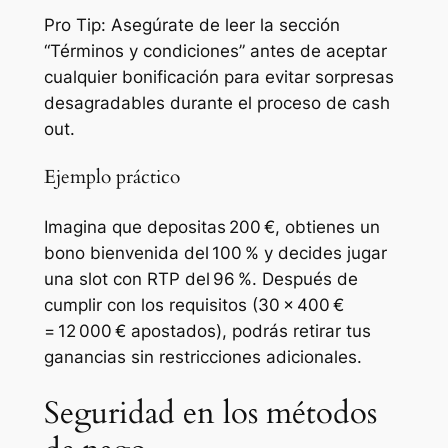
Pro Tip: Asegúrate de leer la sección
“Términos y condiciones” antes de aceptar
cualquier bonificación para evitar sorpresas
desagradables durante el proceso de
cash
out
.
Ejemplo práctico
Imagina que depositas 200 €, obtienes un
bono bienvenida del 100 % y decides jugar
una slot con RTP del 96 %. Después de
cumplir con los requisitos (30 × 400 €
= 12 000 € apostados), podrás retirar tus
ganancias sin restricciones adicionales.
Seguridad en los métodos