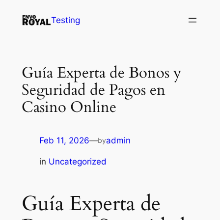
Skip
Testing
to
content
Guía Experta de Bonos y
Seguridad de Pagos en
Casino Online
Feb 11, 2026
—
admin
by
in
Uncategorized
Guía Experta de