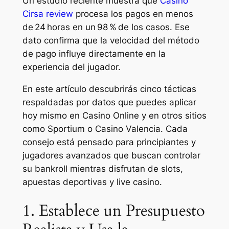
Un estudio reciente muestra que
Casino
Cirsa review
procesa los pagos en menos
de 24 horas en un 98 % de los casos. Ese
dato confirma que la velocidad del
método
de pago
influye directamente en la
experiencia del jugador.
En este artículo descubrirás cinco tácticas
respaldadas por datos que puedes aplicar
hoy mismo en Casino Online y en otros sitios
como
Sportium
o
Casino Valencia
. Cada
consejo está pensado para principiantes y
jugadores avanzados que buscan controlar
su bankroll mientras disfrutan de
slots
,
apuestas deportivas
y
live casino
.
1. Establece un Presupuesto