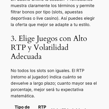
muestra claramente los términos y permite
filtrar bonos por tipo (slots, apuestas
deportivas o live casino). Así puedes elegir
la oferta que mejor se adapte a tu estilo.
3. Elige Juegos con Alto
RTP y Volatilidad
Adecuada
No todos los
slots
son iguales. El RTP
(retorno al jugador) indica cuánto se
devuelve a largo plazo; cuanto mayor sea el
porcentaje, mejor será tu expectativa
matemática.
Tipo de
RTP