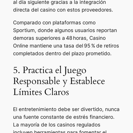
al día siguiente gracias a la integración
directa del casino con estos proveedores.
Comparado con plataformas como
Sportium
, donde algunos usuarios reportan
demoras superiores a 48 horas, Casino
Online mantiene una tasa del 95 % de retiros
completados dentro del plazo prometido.
5. Practica el Juego
Responsable y Establece
Límites Claros
El entretenimiento debe ser divertido, nunca
una fuente constante de estrés financiero.
La mayoría de los casinos regulados
incluyen herramientas para fomentar el