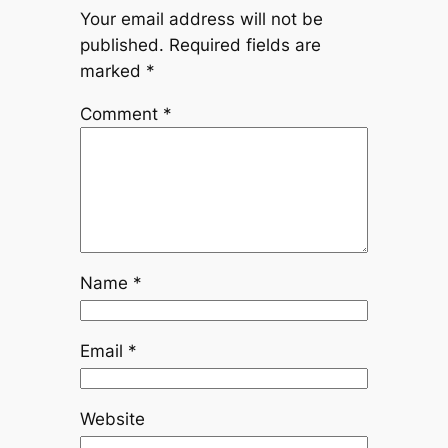
Your email address will not be
published.
Required fields are
marked
*
Comment
*
Name
*
Email
*
Website