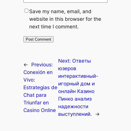
Save my name, email, and
website in this browser for the
next time I comment.
Next:
Ответы
←
Previous:
юзеров
Conexión en
интерактивный-
Vivo:
игорный дом и
Estrategias de
онлайн Казино
Chat para
Пинко анализ
Triunfar en
надежности
Casino Online
выступлений.
→