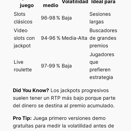
Volatilidad
Ideal para
juego
medio
Slots
Sesiones
96‑98 %
Baja
clásicos
largas
Video
Buscadores
slots con
94‑96 %
Media‑Alta
de grandes
jackpot
premios
Jugadores
Live
que
97‑99 %
Baja
roulette
prefieren
estrategia
Did You Know?
Los jackpots progresivos
suelen tener un RTP más bajo porque parte
del dinero se destina al premio acumulado.
Pro Tip:
Juega primero versiones demo
gratuitas para medir la volatilidad antes de