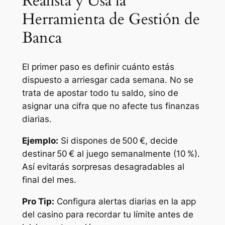
Realista y Usa la
Herramienta de Gestión de
Banca
El primer paso es definir cuánto estás
dispuesto a arriesgar cada semana. No se
trata de apostar todo tu saldo, sino de
asignar una cifra que no afecte tus finanzas
diarias.
Ejemplo:
Si dispones de 500 €, decide
destinar 50 € al juego semanalmente (10 %).
Así evitarás sorpresas desagradables al
final del mes.
Pro Tip:
Configura alertas diarias en la app
del casino para recordar tu límite antes de