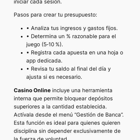
iniciar cada sesión.
Pasos para crear tu presupuesto:
• Analiza tus ingresos y gastos fijos.
• Determina un % razonable para el
juego (5‑10 %).
• Registra cada apuesta en una hoja o
app dedicada.
• Revisa tu saldo al final del día y
ajusta si es necesario.
Casino Online
incluye una herramienta
interna que permite bloquear depósitos
superiores a la cantidad establecida.
Actívala desde el menú “Gestión de Banca”.
Esta función es ideal para quienes quieren
disciplina sin depender exclusivamente de
la fuerza de voluntad.