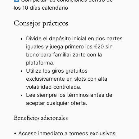
los 10 días calendario
Consejos prácticos
Divide el depósito inicial en dos partes
iguales y juega primero los €20 sin
bono para familiarizarte con la
plataforma.
Utiliza los giros gratuitos
exclusivamente en slots con alta
volatilidad controlada.
Lee siempre los términos antes de
aceptar cualquier oferta.
Beneficios adicionales
• Acceso inmediato a torneos exclusivos