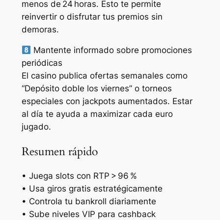
menos de 24 horas.​ Esto te permite
reinvertir o disfrutar tus premios sin
demoras.​
Mantente informado sobre promociones
periódicas
El casino publica ofertas semanales como
“Depósito doble los viernes” o torneos
especiales con jackpots aumentados.​ Estar
al día te ayuda a maximizar cada euro
jugado.​
Resumen rápido
• Juega slots con RTP > 96 %
• Usa giros gratis estratégicamente
• Controla tu bankroll diariamente
• Sube niveles VIP para cashback