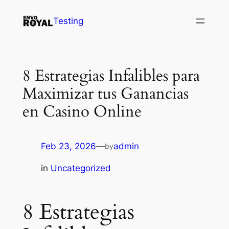
Skip
Testing
to
content
8 Estrategias Infalibles para
Maximizar tus Ganancias
en Casino Online
Feb 23, 2026
—
admin
by
in
Uncategorized
8 Estrategias