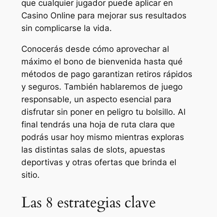
que cualquier jugador puede aplicar en
Casino Online para mejorar sus resultados
sin complicarse la vida.
Conocerás desde cómo aprovechar al
máximo el bono de bienvenida hasta qué
métodos de pago garantizan retiros rápidos
y seguros. También hablaremos de juego
responsable, un aspecto esencial para
disfrutar sin poner en peligro tu bolsillo. Al
final tendrás una hoja de ruta clara que
podrás usar hoy mismo mientras exploras
las distintas salas de slots, apuestas
deportivas y otras ofertas que brinda el
sitio.
Las 8 estrategias clave