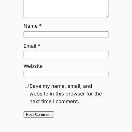
Name
*
Email
*
Website
Save my name, email, and
website in this browser for the
next time I comment.