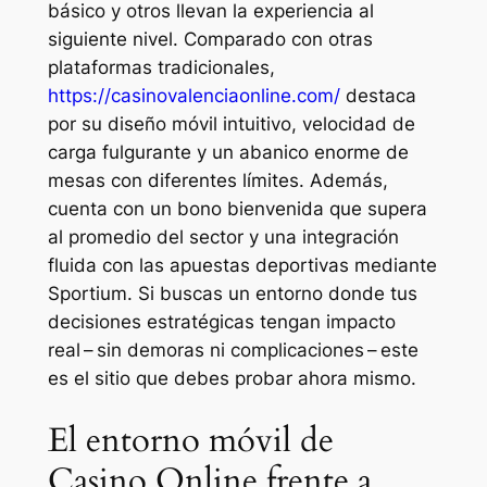
básico y otros llevan la experiencia al
siguiente nivel. Comparado con otras
plataformas tradicionales,
https://casinovalenciaonline.com/
destaca
por su diseño móvil intuitivo, velocidad de
carga fulgurante y un abanico enorme de
mesas con diferentes límites. Además,
cuenta con un bono bienvenida que supera
al promedio del sector y una integración
fluida con las apuestas deportivas mediante
Sportium. Si buscas un entorno donde tus
decisiones estratégicas tengan impacto
real – sin demoras ni complicaciones – este
es el sitio que debes probar ahora mismo.
El entorno móvil de
Casino Online frente a