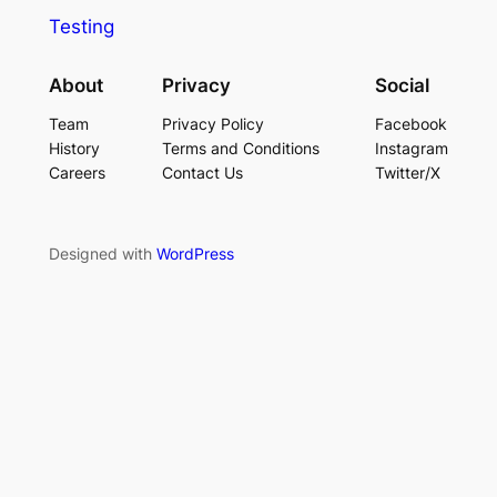
Testing
About
Privacy
Social
Team
Privacy Policy
Facebook
History
Terms and Conditions
Instagram
Careers
Contact Us
Twitter/X
Designed with
WordPress