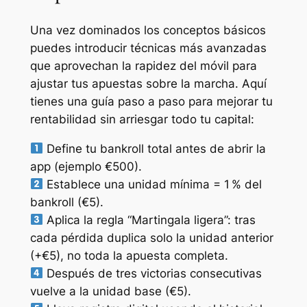
Una vez dominados los conceptos básicos
puedes introducir técnicas más avanzadas
que aprovechan la rapidez del móvil para
ajustar tus apuestas sobre la marcha. Aquí
tienes una guía paso a paso para mejorar tu
rentabilidad sin arriesgar todo tu capital:
Define tu bankroll total antes de abrir la
app (ejemplo €500).
Establece una unidad mínima = 1 % del
bankroll (€5).
Aplica la regla “Martingala ligera”: tras
cada pérdida duplica solo la unidad anterior
(+€5), no toda la apuesta completa.
Después de tres victorias consecutivas
vuelve a la unidad base (€5).