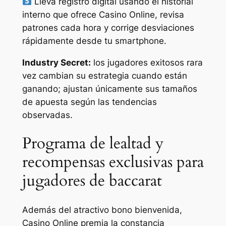
Lleva registro digital usando el historial
interno que ofrece
Casino Online
, revisa
patrones cada hora y corrige desviaciones
rápidamente desde tu smartphone.
Industry Secret:
los jugadores exitosos rara
vez cambian su estrategia cuando están
ganando; ajustan únicamente sus tamaños
de apuesta según las tendencias
observadas.
Programa de lealtad y
recompensas exclusivas para
jugadores de baccarat
Además del atractivo
bono bienvenida
,
Casino Online
premia la constancia