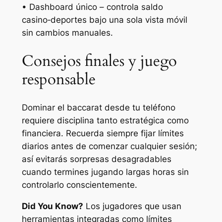
• Dashboard único – controla saldo
casino‑deportes bajo una sola vista móvil
sin cambios manuales.
Consejos finales y juego
responsable
Dominar el baccarat desde tu teléfono
requiere disciplina tanto estratégica como
financiera. Recuerda siempre fijar límites
diarios antes de comenzar cualquier sesión;
así evitarás sorpresas desagradables
cuando termines jugando largas horas sin
controlarlo conscientemente.
Did You Know?
Los jugadores que usan
herramientas integradas como límites