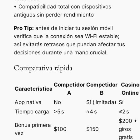
• Compatibilidad total con dispositivos
antiguos sin perder rendimiento
Pro Tip:
antes de iniciar tu sesión móvil
verifica que la conexión sea Wi‑Fi estable;
así evitarás retrasos que puedan afectar tus
decisiones durante una mano crucial.
Comparativa rápida
Competidor
Competidor
Casino
Característica
A
B
Online
App nativa
No
Sí (limitada)
Sí
Tiempo carga
>5 s
≈4 s
≤2 s
$200 +
Bonus primera
$100
$150
giros
vez
gratis