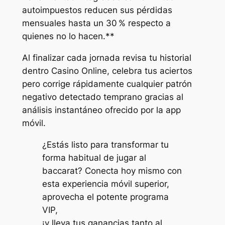
autoimpuestos reducen sus pérdidas
mensuales hasta un ​30 %​ respecto a
quienes no lo hacen.**
Al finalizar cada jornada revisa tu historial
dentro
Casino Online
, celebra tus aciertos
pero corrige rápidamente cualquier patrón
negativo detectado temprano gracias al
análisis instantáneo ofrecido por la app
móvil.
¿Estás listo para transformar tu
forma habitual dе jugar al
baccarat? Conecta hoy mismo con
esta experiencia móvil superior,
aprovecha el potente programa
VIP,
¡y lleva tus ganancias tanto al