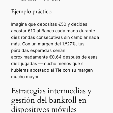
Ejemplo práctico
Imagina que depositas €50 y decides
apostar €10 al Banco cada mano durante
diez rondas consecutivas sin cambiar nada
más. Con un margen del
1.º27%
, tus
pérdidas esperadas serían
aproximadamente €0,64 después de esas
diez jugadas —mucho menos que si
hubieras apostado al Tie con su margen
mucho mayor.
Estrategias intermedias y
gestión del bankroll en
dispositivos móviles