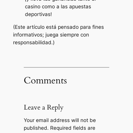
casino como a las apuestas
deportivas!
(Este artículo está pensado para fines
informativos; juega siempre con
responsabilidad.)
Comments
Leave a Reply
Your email address will not be
published.
Required fields are