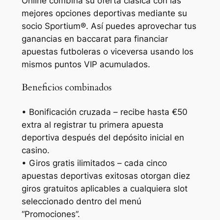
Online
combina su oferta clásica con las
mejores opciones deportivas mediante su
socio Sportium®. Así puedes aprovechar tus
ganancias en baccarat para financiar
apuestas futboleras o viceversa usando los
mismos puntos VIP acumulados.
Beneficios combinados
• Bonificación cruzada – recibe hasta €50
extra al registrar tu primera apuesta
deportiva después del depósito inicial en
casino.
• Giros gratis ilimitados – cada cinco
apuestas deportivas exitosas otorgan diez
giros gratuitos aplicables a cualquiera slot
seleccionado dentro del menú
“Promociones”.