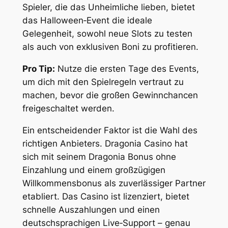
Spieler, die das Unheimliche lieben, bietet
das Halloween‑Event die ideale
Gelegenheit, sowohl neue Slots zu testen
als auch von exklusiven Boni zu profitieren.
Pro Tip:
Nutze die ersten Tage des Events,
um dich mit den Spielregeln vertraut zu
machen, bevor die großen Gewinnchancen
freigeschaltet werden.
Ein entscheidender Faktor ist die Wahl des
richtigen Anbieters. Dragonia Casino hat
sich mit seinem Dragonia Bonus ohne
Einzahlung und einem großzügigen
Willkommensbonus als zuverlässiger Partner
etabliert. Das Casino ist lizenziert, bietet
schnelle Auszahlungen und einen
deutschsprachigen Live‑Support – genau