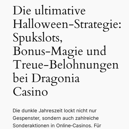
Die ultimative
Halloween‑Strategie:
Spukslots,
Bonus‑Magie und
Treue‑Belohnungen
bei Dragonia
Casino
Die dunkle Jahreszeit lockt nicht nur
Gespenster, sondern auch zahlreiche
Sonderaktionen in Online‑Casinos. Für