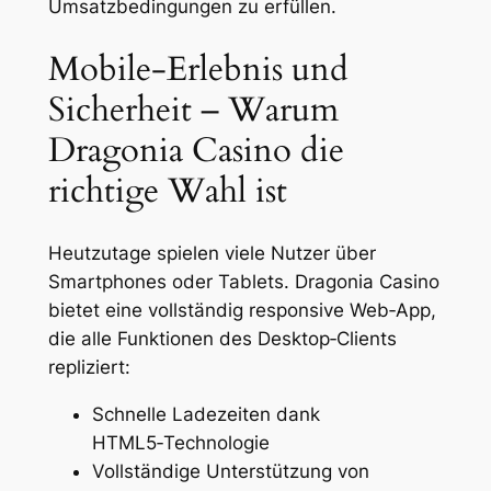
Umsatzbedingungen zu erfüllen.
Mobile‑Erlebnis und
Sicherheit – Warum
Dragonia Casino die
richtige Wahl ist
Heutzutage spielen viele Nutzer über
Smartphones oder Tablets. Dragonia Casino
bietet eine vollständig responsive Web‑App,
die alle Funktionen des Desktop‑Clients
repliziert:
Schnelle Ladezeiten dank
HTML5‑Technologie
Vollständige Unterstützung von