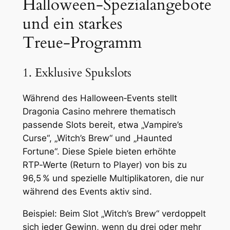
Halloween‑Spezialangebote
und ein starkes
Treue‑Programm
1. Exklusive Spukslots
Während des Halloween‑Events stellt
Dragonia Casino mehrere thematisch
passende Slots bereit, etwa „Vampire’s
Curse“, „Witch’s Brew“ und „Haunted
Fortune“. Diese Spiele bieten erhöhte
RTP‑Werte (Return to Player) von bis zu
96,5 % und spezielle Multiplikatoren, die nur
während des Events aktiv sind.
Beispiel: Beim Slot „Witch’s Brew“ verdoppelt
sich jeder Gewinn, wenn du drei oder mehr