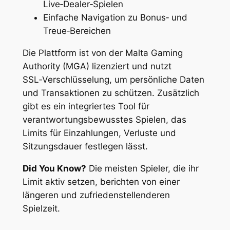
Live‑Dealer‑Spielen
Einfache Navigation zu Bonus‑ und
Treue‑Bereichen
Die Plattform ist von der Malta Gaming
Authority (MGA) lizenziert und nutzt
SSL‑Verschlüsselung, um persönliche Daten
und Transaktionen zu schützen. Zusätzlich
gibt es ein integriertes Tool für
verantwortungsbewusstes Spielen, das
Limits für Einzahlungen, Verluste und
Sitzungsdauer festlegen lässt.
Did You Know?
Die meisten Spieler, die ihr
Limit aktiv setzen, berichten von einer
längeren und zufriedenstellenderen
Spielzeit.