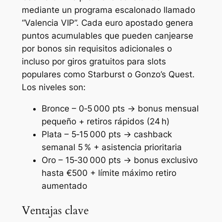
mediante un programa escalonado llamado
“Valencia VIP”. Cada euro apostado genera
puntos acumulables que pueden canjearse
por bonos sin requisitos adicionales o
incluso por giros gratuitos para slots
populares como
Starburst
o
Gonzo’s Quest
.
Los niveles son:
Bronce – 0‑5 000 pts → bonus mensual
pequeño + retiros rápidos (24 h)
Plata – 5‑15 000 pts → cashback
semanal 5 % + asistencia prioritaria
Oro – 15‑30 000 pts → bonus exclusivo
hasta €500 + límite máximo retiro
aumentado
Ventajas clave