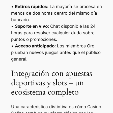
•
Retiros rápidos:
La mayoría se procesa en
menos de dos horas dentro del mismo día
bancario.
•
Soporte en vivo:
Chat disponible las 24
horas para resolver cualquier duda sobre
puntos o promociones.
•
Acceso anticipado:
Los miembros Oro
prueban nuevos juegos antes que el público
general.
Integración con apuestas
deportivas y slots – un
ecosistema completo
Una característica distintiva es cómo
Casino