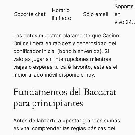
Soporte
Horario
Soporte chat
Sólo email
en
limitado
vivo 24/
Los datos muestran claramente que
Casino
Online
lidera en rapidez y generosidad del
bonificador inicial (bono bienvenida). Si
valoras jugar sin interrupciones mientras
viajas o esperas tu café favorito, este es el
mejor aliado móvil disponible hoy.
Fundamentos del Baccarat
para principiantes
Antes de lanzarte a apostar grandes sumas
es vital comprender las reglas básicas del