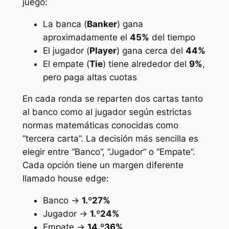
juego:
La banca (
Banker
) gana
aproximadamente el
45%
del tiempo
El jugador (
Player
) gana cerca del
44%
El empate (
Tie
) tiene alrededor del
9%
,
pero paga altas cuotas
En cada ronda se reparten dos cartas tanto
al banco como al jugador según estrictas
normas matemáticas conocidas como
“tercera carta”. La decisión más sencilla es
elegir entre “Banco”, “Jugador” o “Empate”.
Cada opción tiene un margen diferente
llamado
house edge
:
Banco →
1.º27%
Jugador →
1.º24%
Empate →
14.º36%