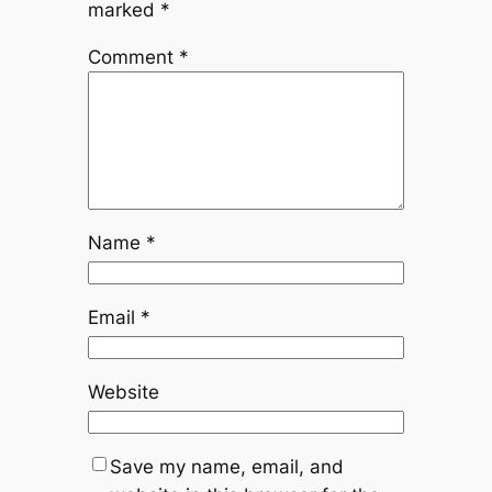
marked
*
Comment
*
Name
*
Email
*
Website
Save my name, email, and