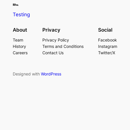
Testing
About
Privacy
Social
Team
Privacy Policy
Facebook
History
Terms and Conditions
Instagram
Careers
Contact Us
Twitter/X
Designed with
WordPress