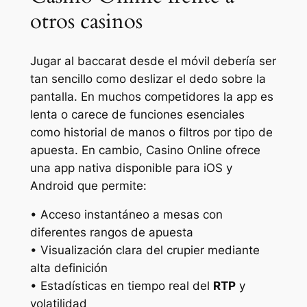
otros casinos
Jugar al baccarat desde el móvil debería ser
tan sencillo como deslizar el dedo sobre la
pantalla. En muchos competidores la app es
lenta o carece de funciones esenciales
como historial de manos o filtros por tipo de
apuesta. En cambio,
Casino Online
ofrece
una app nativa disponible para iOS y
Android que permite:
• Acceso instantáneo a mesas con
diferentes rangos de apuesta
• Visualización clara del crupier mediante
alta definición
• Estadísticas en tiempo real del
RTP
y
volatilidad