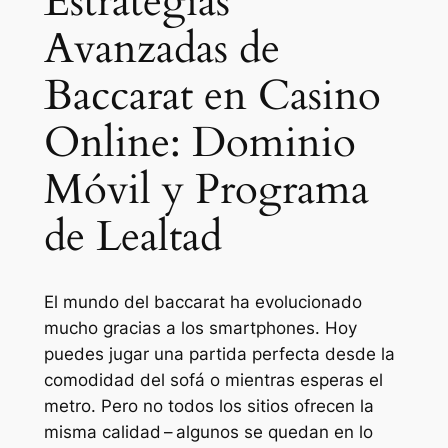
Estrategias
Avanzadas de
Baccarat en Casino
Online: Dominio
Móvil y Programa
de Lealtad
El mundo del baccarat ha evolucionado
mucho gracias a los smartphones. Hoy
puedes jugar una partida perfecta desde la
comodidad del sofá o mientras esperas el
metro. Pero no todos los sitios ofrecen la
misma calidad – algunos se quedan en lo