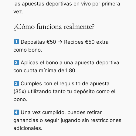
las apuestas deportivas en vivo por primera
vez.
¿Cómo funciona realmente?
Depositas €50 → Recibes €50 extra
como bono.
Aplicas el bono a una apuesta deportiva
con cuota mínima de 1.80.
Cumples con el requisito de apuesta
(35x) utilizando tanto tu depósito como el
bono.
Una vez cumplido, puedes retirar
ganancias o seguir jugando sin restricciones
adicionales.