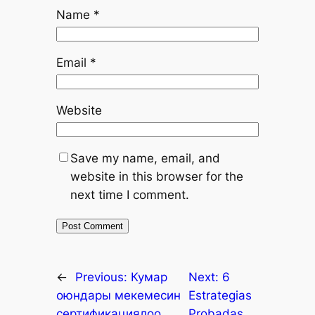
Name
*
Email
*
Website
Save my name, email, and
website in this browser for the
next time I comment.
←
Previous:
Кумар
Next:
6
оюндары мекемесин
Estrategias
сертификациялоо
Probadas