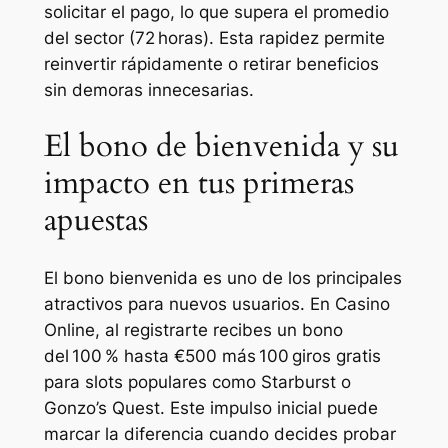
solicitar el pago, lo que supera el promedio
del sector (72 horas). Esta rapidez permite
reinvertir rápidamente o retirar beneficios
sin demoras innecesarias.
El bono de bienvenida y su
impacto en tus primeras
apuestas
El bono bienvenida es uno de los principales
atractivos para nuevos usuarios. En Casino
Online, al registrarte recibes un bono
del 100 % hasta €500 más 100 giros gratis
para slots populares como
Starburst
o
Gonzo’s Quest
. Este impulso inicial puede
marcar la diferencia cuando decides probar