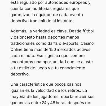
está regulado por autoridades europeas y
cuenta con auditorías regulares que
garantizan la equidad de cada evento
deportivo transmitido al instante.
Además, la variedad es clave. Desde fútbol
y baloncesto hasta deportes menos
tradicionales como darts o e‑sports, Casino
Online tiene más de 150 mercados activos
cada minuto. Eso significa que siempre
encontrarás una oportunidad que se ajuste
a tu estilo de juego y a tu conocimiento
deportivo.
Una característica que pocos casinos
igualan es la velocidad de los retiros. La
mayoría de los jugadores reporta recibir sus
ganancias entre 24 y 48 horas después de