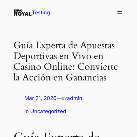
Skip
Testing
to
content
Guía Experta de Apuestas
Deportivas en Vivo en
Casino Online: Convierte
la Acción en Ganancias
Mar 21, 2026
—
admin
by
in
Uncategorized