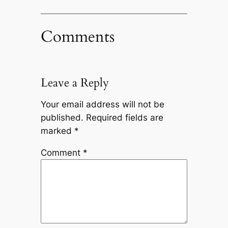
Comments
Leave a Reply
Your email address will not be
published.
Required fields are
marked
*
Comment
*