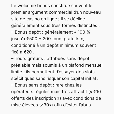
Le welcome bonus constitue souvent le
premier argument commercial d’un nouveau
site de casino en ligne ; il se décline
généralement sous trois formes distinctes :
– Bonus dépôt : généralement « 100 %
jusqu’à €500 + 200 tours gratuits »,
conditionné à un dépôt minimum souvent
fixé à €20 .
– Tours gratuits : attribués sans dépôt
préalable mais soumis à un plafond mensuel
limité ; ils permettent d’essayer des slots
spécifiques sans risquer son capital initial .
– Bonus sans dépôt : rare chez les
opérateurs régulés mais très attractif (« €10
offerts dès inscription ») avec conditions de
mise élevées (>30x) afin d’éviter l’abus .