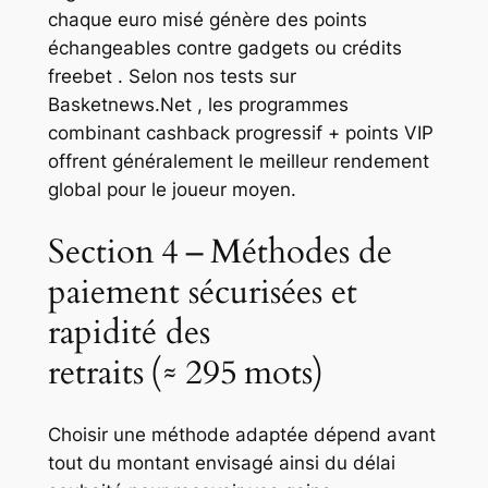
chaque euro misé génère des points
échangeables contre gadgets ou crédits
freebet . Selon nos tests sur
Basketnews.Net , les programmes
combinant cashback progressif + points VIP
offrent généralement le meilleur rendement
global pour le joueur moyen.
Section 4 – Méthodes de
paiement sécurisées et
rapidité des
retraits (≈ 295 mots)
Choisir une méthode adaptée dépend avant
tout du montant envisagé ainsi du délai