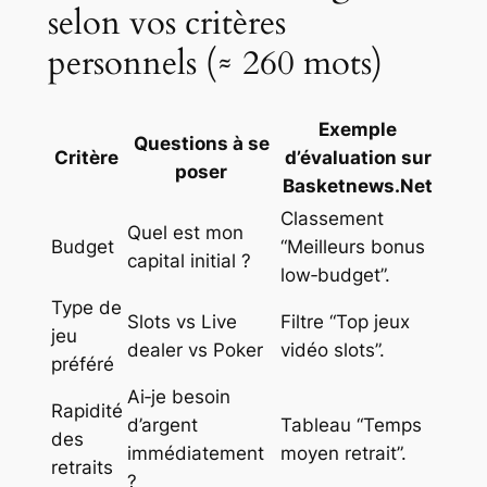
selon vos critères
personnels (≈ 260 mots)
Exemple
Questions à se
Critère
d’évaluation sur
poser
Basketnews.Net
Classement
Quel est mon
Budget
“Meilleurs bonus
capital initial ?
low‑budget”.
Type de
Slots vs Live
Filtre “Top jeux
jeu
dealer vs Poker
vidéo slots”.
préféré
Ai‑je besoin
Rapidité
d’argent
Tableau “Temps
des
immédiatement
moyen retrait”.
retraits
?