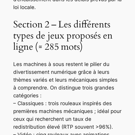
loi locale.
Section 2 – Les différents
types de jeux proposés en
ligne (≈ 285 mots)
Les machines à sous restent le pilier du
divertissement numérique grâce à leurs
thèmes variés et leurs mécaniques simples
à comprendre. On distingue trois grandes
catégories :
– Classiques : trois rouleaux inspirés des
premières machines mécaniques ; idéal pour
ceux qui recherchent un taux de
redistribution élevé (RTP souvent >96%).
– Vidéo : cinq rouleaux avec animations