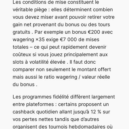
Les conditions de mise constituent le
véritable piège : elles déterminent combien
vous devez miser avant pouvoir retirer votre
gain net provenant du bonus ou des tours
gratuits . Par exemple un bonus €200 avec
wagering ×35 exige €7 000 de mises
totales – ce qui peut rapidement devenir
coûteux si vous jouez principalement aux
slots à volatilité élevée . Il faut donc
comparer non seulement le montant offert
mais aussi le ratio wagering / valeur réelle
du bonus .
Les programmes fidélité diffèrent largement
entre plateformes : certains proposent un
cashback quotidien allant jusqu’à 12 % sur
vos pertes nettes tandis que d’autres
organisent des tournois hebdomadaires où