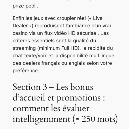
prize‑pool .
Enfin les jeux avec croupier réel (« Live
Dealer ») reproduisent l’ambiance d’un vrai
casino via un flux vidéo HD sécurisé . Les
critères essentiels sont la qualité du
streaming (minimum Full HD), la rapidité du
chat texte/voix et la disponibilité multilingue
des dealers français ou anglais selon votre
préférence.
Section 3 – Les bonus
d’accueil et promotions :
comment les évaluer
intelligemment (≈ 250 mots)