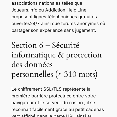
associations nationales telles que
Joueurs.info
ou
Addiction Help Line
proposent lignes téléphoniques gratuites
ouvertes24/7 ainsi que forums anonymes où
partager son expérience sans jugement.
Section 6 – Sécurité
informatique & protection
des données
personnelles (≈ 310 mots)
Le chiffrement SSL/TLS représente la
première barrière protectrice entre votre
navigateur et le serveur du casino ; il se
reconnaît facilement grâce au petit cadenas
vert affiché dans la barre URL ainsi au