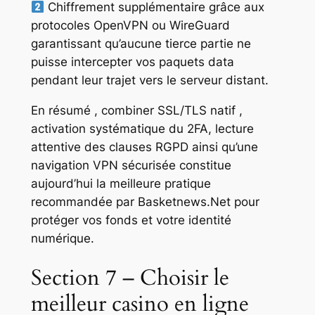
Chiffrement supplémentaire grâce aux
protocoles OpenVPN ou WireGuard
garantissant qu’aucune tierce partie ne
puisse intercepter vos paquets data
pendant leur trajet vers le serveur distant.
En résumé , combiner SSL/TLS natif ,
activation systématique du 2FA, lecture
attentive des clauses RGPD ainsi qu’une
navigation VPN sécurisée constitue
aujourd’hui la meilleure pratique
recommandée par Basketnews.Net pour
protéger vos fonds et votre identité
numérique.
Section 7 – Choisir le
meilleur casino en ligne