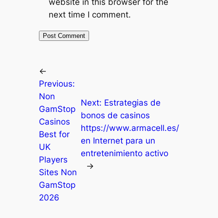
website in this browser for the
next time I comment.
←
Previous:
Non
Next:
Estrategias de
GamStop
bonos de casinos
Casinos
https://www.armacell.es/
Best for
en Internet para un
UK
entretenimiento activo
Players
→
Sites Non
GamStop
2026