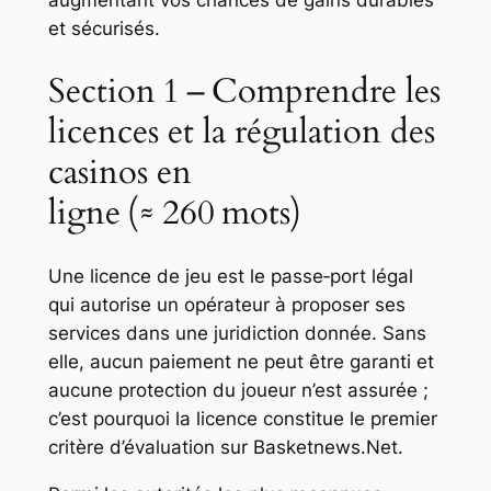
augmentant vos chances de gains durables
et sécurisés.
Section 1 – Comprendre les
licences et la régulation des
casinos en
ligne (≈ 260 mots)
Une licence de jeu est le passe‑port légal
qui autorise un opérateur à proposer ses
services dans une juridiction donnée. Sans
elle, aucun paiement ne peut être garanti et
aucune protection du joueur n’est assurée ;
c’est pourquoi la licence constitue le premier
critère d’évaluation sur Basketnews.Net.