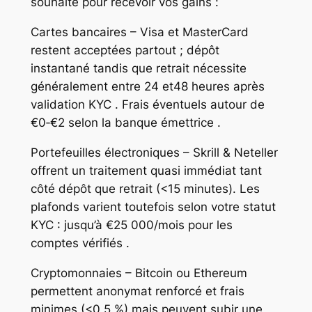
souhaité pour recevoir vos gains :
Cartes bancaires
– Visa et MasterCard
restent acceptées partout ; dépôt
instantané tandis que retrait nécessite
généralement entre 24 et48 heures après
validation KYC . Frais éventuels autour de
€0‑€2 selon la banque émettrice .
Portefeuilles électroniques
– Skrill & Neteller
offrent un traitement quasi immédiat tant
côté dépôt que retrait (<15 minutes). Les
plafonds varient toutefois selon votre statut
KYC : jusqu’à €25 000/mois pour les
comptes vérifiés .
Cryptomonnaies
– Bitcoin ou Ethereum
permettent anonymat renforcé et frais
minimes (<0,5 %) mais peuvent subir une