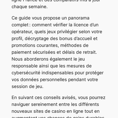
chaque semaine.
Ce guide vous propose un panorama
complet : comment vérifier la licence d’un
opérateur, quels jeux privilégier selon votre
profil, décryptage des bonus d’accueil et
promotions courantes, méthodes de
paiement sécurisées et délais de retrait.
Nous aborderons également le jeu
responsable ainsi que les mesures de
cybersécurité indispensables pour protéger
vos données personnelles pendant votre
session de jeu.
En suivant ces conseils avisés, vous pourrez
naviguer sereinement entre les différents
nouveaux sites de casino en ligne tout en