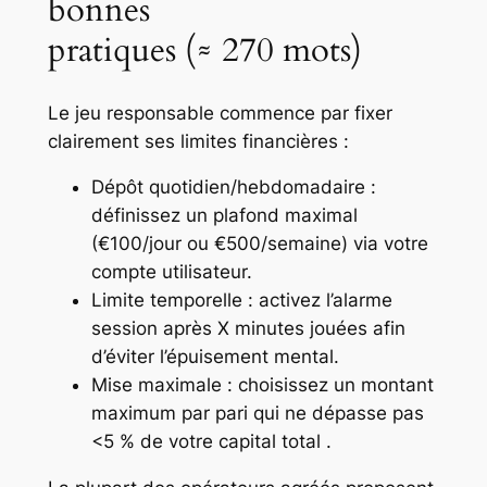
bonnes
pratiques (≈ 270 mots)
Le jeu responsable commence par fixer
clairement ses limites financières :
Dépôt quotidien/hebdomadaire :
définissez un plafond maximal
(€100/jour ou €500/semaine) via votre
compte utilisateur.
Limite temporelle : activez l’alarme
session après X minutes jouées afin
d’éviter l’épuisement mental.
Mise maximale : choisissez un montant
maximum par pari qui ne dépasse pas
<5 % de votre capital total .