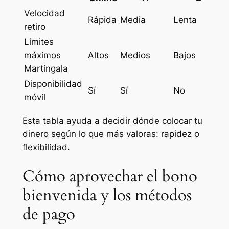
Velocidad
Rápida
Media
Lenta
retiro
Límites
máximos
Altos
Medios
Bajos
Martingala
Disponibilidad
Sí
Sí
No
móvil
Esta tabla ayuda a decidir dónde colocar tu
dinero según lo que más valoras: rapidez o
flexibilidad.
Cómo aprovechar el bono
bienvenida y los métodos
de pago