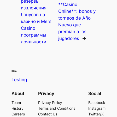
резервы
**Casino
извлечения
Online**: bonos y
бонусов на
torneos de Año
казино и Mers
Nuevo que
Casino
premian a los
программы
jugadores
→
лояльности
Testing
About
Privacy
Social
Team
Privacy Policy
Facebook
History
Terms and Conditions
Instagram
Careers
Contact Us
Twitter/X