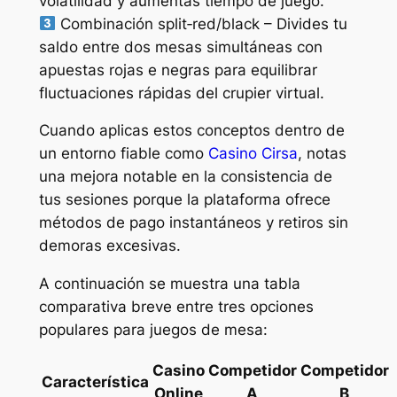
volatilidad y aumentas tiempo de juego.
Combinación split‑red/black – Divides tu
saldo entre dos mesas simultáneas con
apuestas rojas e negras para equilibrar
fluctuaciones rápidas del crupier virtual.
Cuando aplicas estos conceptos dentro de
un entorno fiable como
Casino Cirsa
, notas
una mejora notable en la consistencia de
tus sesiones porque la plataforma ofrece
métodos de pago
instantáneos y retiros sin
demoras excesivas.
A continuación se muestra una tabla
comparativa breve entre tres opciones
populares para juegos de mesa:
Casino
Competidor
Competidor
Característica
Online
A
B