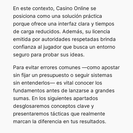
En este contexto, Casino Online se
posiciona como una solución práctica
porque ofrece una interfaz clara y tiempos
de carga reducidos. Además, su licencia
emitida por autoridades respetadas brinda
confianza al jugador que busca un entorno
seguro para probar sus ideas.
Para evitar errores comunes —como apostar
sin fijar un presupuesto o seguir sistemas
sin entenderlos— es vital conocer los
fundamentos antes de lanzarse a grandes
sumas. En los siguientes apartados
desglosaremos conceptos clave y
presentaremos tácticas que realmente
marcan la diferencia en tus resultados.