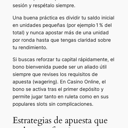
sesión y respétalo siempre.
Una buena práctica es dividir tu saldo inicial
en unidades pequeñas (por ejemplo 1 % del
total) y nunca apostar más de una unidad
por ronda hasta que tengas claridad sobre
tu rendimiento.
Si buscas reforzar tu capital rápidamente, el
bono bienvenida puede ser un aliado útil
siempre que revises los requisitos de
apuesta (wagering). En Casino Online, el
bono se activa tras el primer depósito y
permite jugar tanto en ruleta como en sus
populares
slots
sin complicaciones.
Estrategias de apuesta que