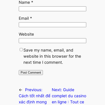
Name
*
Email
*
Website
Save my name, email, and
website in this browser for the
next time I comment.
←
Previous:
Next:
Guide
Cách tốt nhất để
complet du casino
xác định mong
en ligne : Tout ce