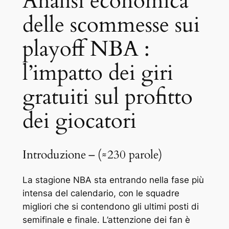
Analisi economica
delle scommesse sui
playoff NBA :
l’impatto dei giri
gratuiti sul profitto
dei giocatori
Introduzione – (≈230 parole)
La stagione NBA sta entrando nella fase più
intensa del calendario, con le squadre
migliori che si contendono gli ultimi posti di
semifinale e finale. L’attenzione dei fan è