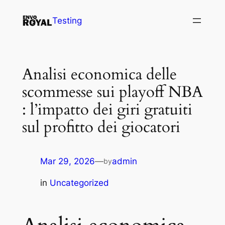
Skip
Testing
to
content
Analisi economica delle
scommesse sui playoff NBA
: l’impatto dei giri gratuiti
sul profitto dei giocatori
Mar 29, 2026
—
admin
by
in
Uncategorized