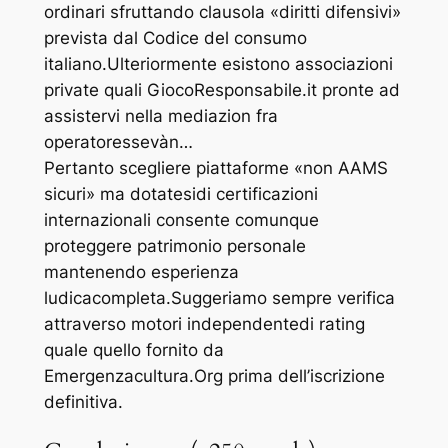
ordinari sfruttando clausola «diritti difensivi»
prevista dal Codice del consumo
italiano.Ulteriormente esistono associazioni
private quali GiocoResponsabile.it pronte ad
assistervi nella mediazio­n fra
operatoressevàn…
Pertanto scegliere piattaforme «non AAMS
sicuri» ma dotatesidi certificazioni
internazionali consente comunque
proteggere patrimonio personale
mantenendo esperienza
ludicacompleta.Suggeriamo sempre verifica
attraverso motori independentedi rating
quale quello fornito da
Emergenzacultura.Org prima dell’iscrizione
definitiva.