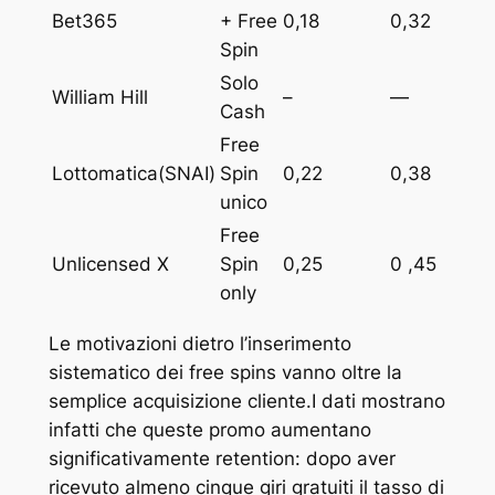
Bet365
+ Free
0,18
0,32
Spin
Solo
William Hill
–
—
Cash
Free
Lottomatica(SNAI)
Spin
0,22
0,38
unico
Free
Unlicensed X
Spin
0,25
0 ,45
only
Le motivazioni dietro l’inserimento
sistematico dei free spins vanno oltre la
semplice acquisizione cliente.I dati mostrano
infatti che queste promo aumentano
significativamente
retention
: dopo aver
ricevuto almeno cinque giri gratuiti il tasso di