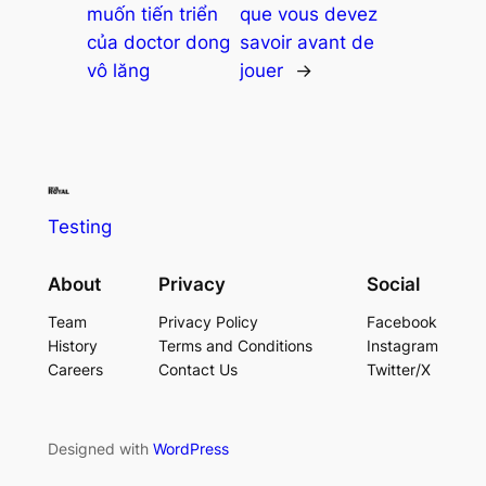
muốn tiến triển
que vous devez
của doctor dong
savoir avant de
vô lăng
jouer
→
Testing
About
Privacy
Social
Team
Privacy Policy
Facebook
History
Terms and Conditions
Instagram
Careers
Contact Us
Twitter/X
Designed with
WordPress