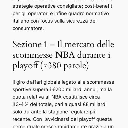
strategie operative consigliate; cost‑benefit
per gli operatori e infine quadro normativo
italiano con focus sulla sicurezza del
consumatore.
Sezione 1 – Il mercato delle
scommesse NBA durante i
playoff (≈380 parole)
Il giro d’affari globale legato alle scommesse
sportive supera i €200 miliardi annui, ma la
quota relativa all’NBA costituisce circa
il 3‑4 % del totale, pari a quasi €8 miliardi
solo durante la stagione regolare più
recente. Con l’avvicinarsi dei playoff questa
percentuale cresce rapidamente grazie a un