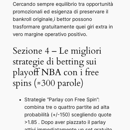
Cercando sempre equilibrio tra opportunità
promozionali ed esigenza di preservare il
bankroll originale,i bettor possono
trasformare gratuitamente quei giri extra in
vero margine operativo positivo.
Sezione 4 – Le migliori
strategie di betting sui
playoff NBA con i free
spins (≈300 parole)
Strategie “Parlay con Free Spin”:
combina tre o quattro partite ad alta
probabilità (+/-150) scegliendo quote
>1.​85 . Dopo aver piazzato il parlay
attivi immediatamente un set gratuito