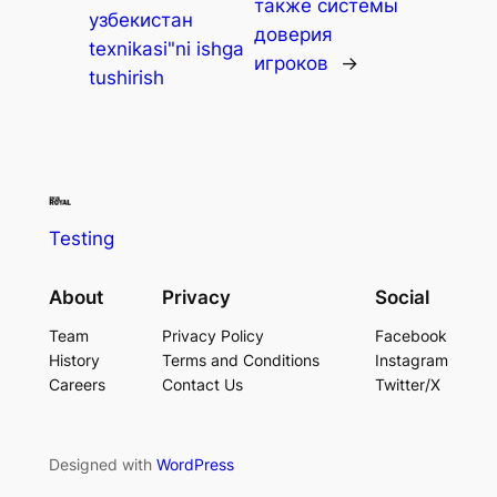
также системы
узбекистан
доверия
texnikasi"ni ishga
игроков
→
tushirish
Testing
About
Privacy
Social
Team
Privacy Policy
Facebook
History
Terms and Conditions
Instagram
Careers
Contact Us
Twitter/X
Designed with
WordPress