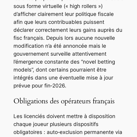
sous forme virtuelle (« high rollers »)
d’afficher clairement leur politique fiscale
afin que leurs contribuables puissent
déclarer correctement leurs gains auprès du
fisc français.
Depuis lors aucune nouvelle
modification n’a été annoncée mais le
gouvernement surveille attentivement
l’émergence constante des “novel betting
models”, dont certains pourraient être
intégrés dans une éventuelle mise à jour
prévue pour fin‑2026.
Obligations des opérateurs français
Les licenciés doivent mettre à disposition
chaque joueur plusieurs dispositifs
obligatoires : auto‑exclusion permanente via