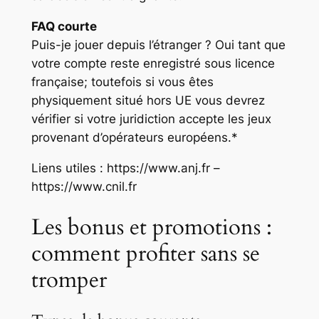
FAQ courte
Puis-je jouer depuis l’étranger ?
Oui tant que
votre compte reste enregistré sous licence
française; toutefois si vous êtes
physiquement situé hors UE vous devrez
vérifier si votre juridiction accepte les jeux
provenant d’opérateurs européens.*
Liens utiles : https://www.anj.fr –
https://www.cnil.fr
Les bonus et promotions :
comment profiter sans se
tromper