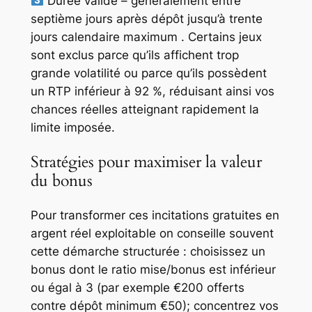
Durée valide – généralement entre
septième jours après dépôt jusqu’à trente
jours calendaire maximum .
Certains jeux
sont exclus parce qu’ils affichent trop
grande volatilité ou parce qu’ils possèdent
un RTP inférieur à 92 %, réduisant ainsi vos
chances réelles atteignant rapidement la
limite imposée.
Stratégies pour maximiser la valeur
du bonus
Pour transformer ces incitations gratuites en
argent réel exploitable on conseille souvent
cette démarche structurée : choisissez un
bonus dont le ratio mise/bonus est inférieur
ou égal à 3 (par exemple €200 offerts
contre dépôt minimum €50); concentrez vos