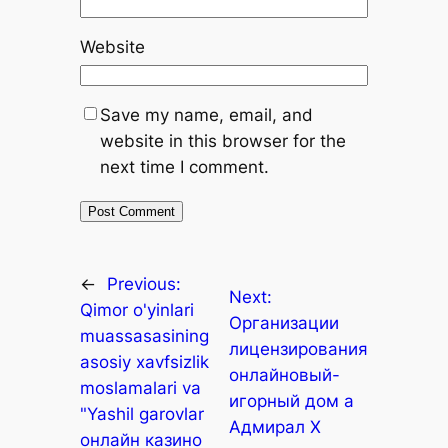
Website
Save my name, email, and
website in this browser for the
next time I comment.
←
Previous:
Next:
Qimor o'yinlari
Организации
muassasasining
лицензирования
asosiy xavfsizlik
онлайновый-
moslamalari va
игорный дом а
"Yashil garovlar
Адмирал Х
онлайн казино