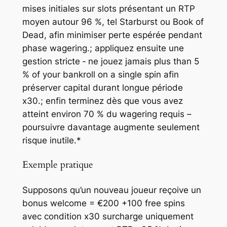
mises initiales sur slots présentant un RTP
moyen autour 96 %, tel
Starburst
ou
Book of
Dead
, afin minimiser perte espérée pendant
phase wagering.; appliquez ensuite une
gestion stricte ‑ ne jouez jamais plus than
5
%
of your bankroll on a single spin afin
préserver capital durant longue période
x30.; enfin terminez dès que vous avez
atteint environ 70 % du wagering requis –
poursuivre davantage augmente seulement
risque inutile.*
Exemple pratique
Supposons qu’un nouveau joueur reçoive un
bonus welcome = €200 +100 free spins
avec condition x30 surcharge uniquement