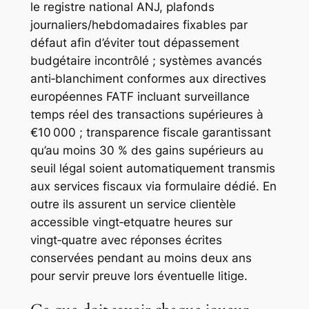
le registre national ANJ, plafonds
journaliers/hebdomadaires fixables par
défaut afin d’éviter tout dépassement
budgétaire incontrôlé ; systèmes avancés
anti‑blanchiment conformes aux directives
européennes FATF incluant surveillance
temps réel des transactions supérieures à
€10 000 ; transparence fiscale garantissant
qu’au moins 30 % des gains supérieurs au
seuil légal soient automatiquement transmis
aux services fiscaux via formulaire dédié.
En
outre ils assurent un service clientèle
accessible vingt‑et­quatre heures sur
vingt‑quatre avec réponses écrites
conservées pendant au moins deux ans
pour servir preuve lors éventuelle litige.