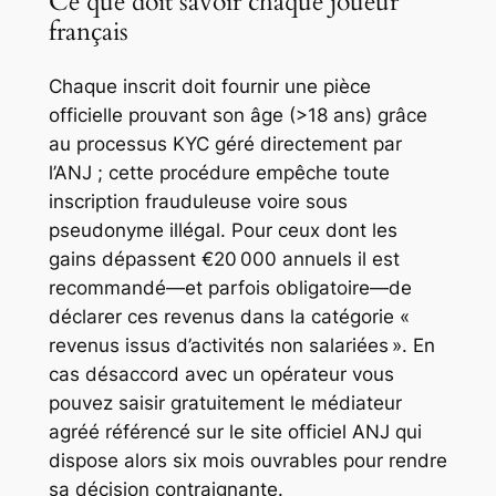
Ce que doit savoir chaque joueur
français
Chaque inscrit doit fournir une pièce
officielle prouvant son âge (>18 ans) grâce
au processus KYC géré directement par
l’ANJ ; cette procédure empêche toute
inscription frauduleuse voire sous
pseudonyme illégal.
Pour ceux dont les
gains dépassent €20 000 annuels il est
recommandé—et parfois obligatoire—de
déclarer ces revenus dans la catégorie «
revenus issus d’activités non salariées ». En
cas désaccord avec un opérateur vous
pouvez saisir gratuitement le médiateur
agréé référencé sur le site officiel ANJ qui
dispose alors six mois ouvrables pour rendre
sa décision contraignante.