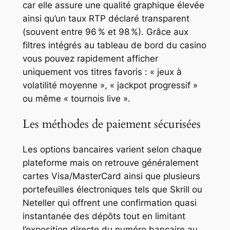
car elle assure une qualité graphique élevée
ainsi qu’un taux RTP déclaré transparent
(souvent entre 96 % et 98 %). Grâce aux
filtres intégrés au tableau de bord du casino
vous pouvez rapidement afficher
uniquement vos titres favoris : « jeux à
volatilité moyenne », « jackpot progressif »
ou même « tournois live ».
Les méthodes de paiement sécurisées
Les options bancaires varient selon chaque
plateforme mais on retrouve généralement
cartes Visa/MasterCard ainsi que plusieurs
portefeuilles électroniques tels que Skrill ou
Neteller qui offrent une confirmation quasi
instantanée des dépôts tout en limitant
l’exposition directe du numéro bancaire au