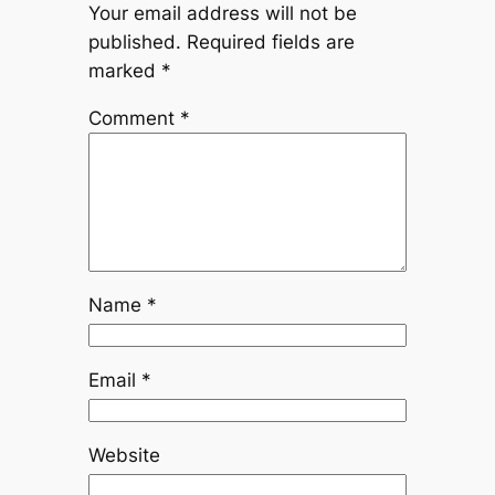
Your email address will not be
published.
Required fields are
marked
*
Comment
*
Name
*
Email
*
Website