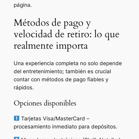
página.
Métodos de pago y
velocidad de retiro: lo que
realmente importa
Una experiencia completa no solo depende
del entretenimiento; también es crucial
contar con
métodos de pago
fiables y
rápidos.
Opciones disponibles
Tarjetas Visa/MasterCard –
procesamiento inmediato para depósitos.