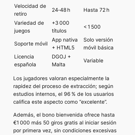
Velocidad de
24‑48 h
Hasta 72 h
retiro
Variedad de
+3 000
< 1 500
juegos
títulos
App nativa
Solo versión
Soporte móvil
+ HTML5
móvil básica
Licencia
DGOJ +
Variable
española
Malta
Los jugadores valoran especialmente la
rapidez del proceso de extracción; según
estudios internos, el 96 % de los usuarios
califica este aspecto como “excelente”.
Además, el
bono bienvenida
ofrece hasta
€1 000 más 50 giros gratis al iniciar sesión
por primera vez, sin condiciones excesivas