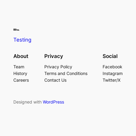
Testing
About
Privacy
Social
Team
Privacy Policy
Facebook
History
Terms and Conditions
Instagram
Careers
Contact Us
Twitter/X
Designed with
WordPress