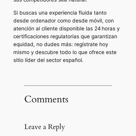
Si buscas una experiencia fluida tanto
desde ordenador como desde móvil, con
atención al cliente disponible las 24 horas y
certificaciones regulatorias que garantizan
equidad, no dudes más: regístrate hoy
mismo y descubre todo lo que ofrece este
sitio líder del sector español.​
Comments
Leave a Reply