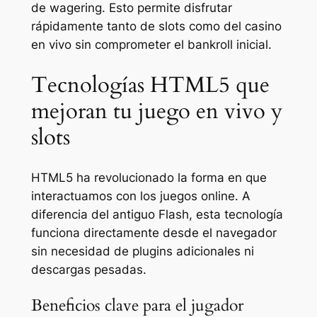
de
wagering
. Esto permite disfrutar
rápidamente tanto de
slots
como del casino
en vivo sin comprometer el bankroll inicial.
Tecnologías HTML5 que
mejoran tu juego en vivo y
slots
HTML5 ha revolucionado la forma en que
interactuamos con los juegos online. A
diferencia del antiguo Flash, esta tecnología
funciona directamente desde el navegador
sin necesidad de plugins adicionales ni
descargas pesadas.
Beneficios clave para el jugador