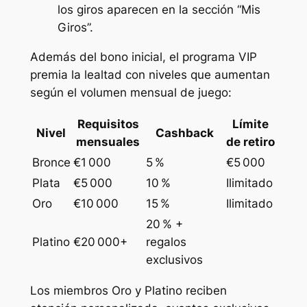
los giros aparecen en la sección “Mis
Giros”.
Además del bono inicial, el programa VIP
premia la lealtad con niveles que aumentan
según el volumen mensual de juego:
Requisitos
Límite
Nivel
Cashback
mensuales
de retiro
Bronce
€1 000
5 %
€5 000
Plata
€5 000
10 %
Ilimitado
Oro
€10 000
15 %
Ilimitado
20 % +
Platino
€20 000+
regalos
exclusivos
Los miembros Oro y Platino reciben