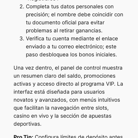
Completa tus datos personales con
precisión; el nombre debe coincidir con
tu documento oficial para evitar
problemas al retirar ganancias.
Verifica tu cuenta mediante el enlace
enviado a tu correo electrónico; este
paso desbloquea los bonos iniciales.
Una vez dentro, el panel de control muestra
un resumen claro del saldo, promociones
activas y acceso directo al programa VIP. La
interfaz está diseñada para usuarios
novatos y avanzados, con menús intuitivos
que facilitan la navegación entre
slots
,
casino en vivo y la sección de apuestas
deportivas.
Pro Tip:
Configura límites de depósito antes