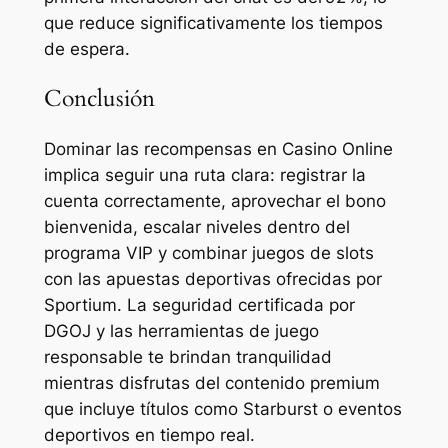
que reduce significativamente los tiempos
de espera.
Conclusión
Dominar las recompensas en Casino Online
implica seguir una ruta clara: registrar la
cuenta correctamente, aprovechar el
bono
bienvenida
, escalar niveles dentro del
programa VIP y combinar juegos de
slots
con las apuestas deportivas ofrecidas por
Sportium. La seguridad certificada por
DGOJ y las herramientas de juego
responsable te brindan tranquilidad
mientras disfrutas del contenido premium
que incluye títulos como
Starburst
o eventos
deportivos en tiempo real.