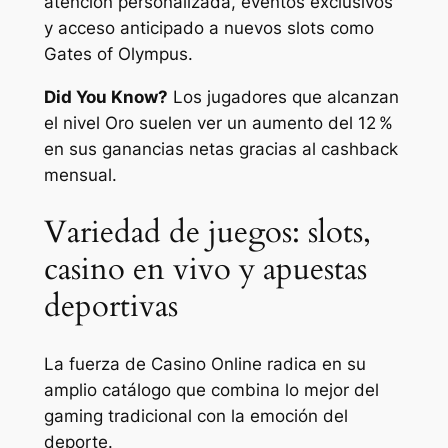
atención personalizada, eventos exclusivos
y acceso anticipado a nuevos
slots
como
Gates of Olympus.
Did You Know?
Los jugadores que alcanzan
el nivel Oro suelen ver un aumento del 12 %
en sus ganancias netas gracias al cashback
mensual.
Variedad de juegos: slots,
casino en vivo y apuestas
deportivas
La fuerza de Casino Online radica en su
amplio catálogo que combina lo mejor del
gaming
tradicional con la emoción del
deporte.