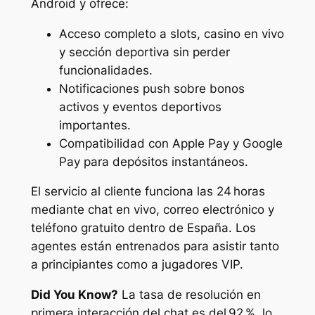
Android y ofrece:
Acceso completo a
slots
, casino en vivo
y sección deportiva sin perder
funcionalidades.
Notificaciones push sobre bonos
activos y eventos deportivos
importantes.
Compatibilidad con Apple Pay y Google
Pay para depósitos instantáneos.
El servicio al cliente funciona las 24 horas
mediante chat en vivo, correo electrónico y
teléfono gratuito dentro de España. Los
agentes están entrenados para asistir tanto
a principiantes como a jugadores VIP.
Did You Know?
La tasa de resolución en
primera interacción del chat es del 92 %, lo