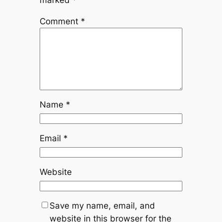
Comment
*
Name
*
Email
*
Website
Save my name, email, and
website in this browser for the