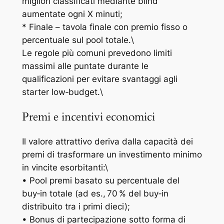
migliori classificati mediante blind
aumentate ogni X minuti;
* Finale – tavola finale con premio fisso o
percentuale sul pool totale.\
Le regole più comuni prevedono limiti
massimi alle puntate durante le
qualificazioni per evitare svantaggi agli
starter low‑budget.\
Premi e incentivi economici
Il valore attrattivo deriva dalla capacità dei
premi di trasformare un investimento minimo
in vincite esorbitanti:\
• Pool premi basato su percentuale del
buy‑in totale (ad es., 70 % del buy‑in
distribuito tra i primi dieci);
• Bonus di partecipazione sotto forma di