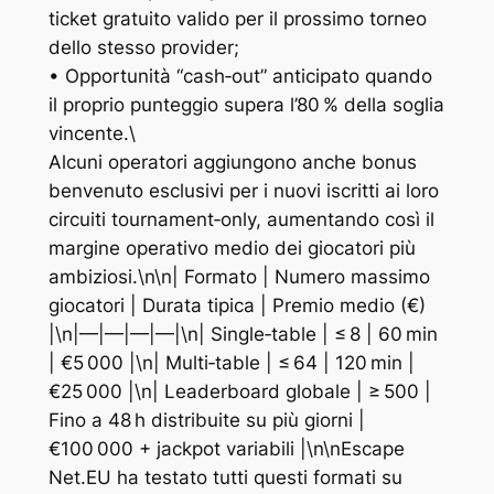
ticket gratuito valido per il prossimo torneo
dello stesso provider;
• Opportunità “cash‑out” anticipato quando
il proprio punteggio supera l’80 % della soglia
vincente.\
Alcuni operatori aggiungono anche bonus
benvenuto esclusivi per i nuovi iscritti ai loro
circuiti tournament‑only, aumentando così il
margine operativo medio dei giocatori più
ambiziosi.\n\n| Formato | Numero massimo
giocatori | Durata tipica | Premio medio (€)
|\n|—|—|—|—|\n| Single‑table | ≤ 8 | 60 min
| €5 000 |\n| Multi‑table | ≤ 64 | 120 min |
€25 000 |\n| Leaderboard globale | ≥ 500 |
Fino a 48 h distribuite su più giorni |
€100 000 + jackpot variabili |\n\nEscape
Net.EU ha testato tutti questi formati su