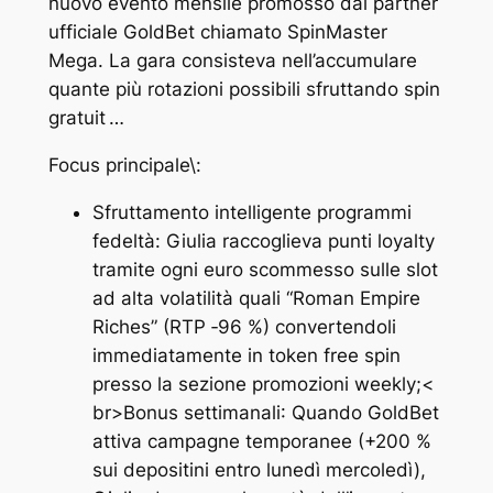
nuovo evento mensile promosso dal partner
ufficiale GoldBet chiama­to
SpinMaster
Mega
. La gara consisteva nell’accumulare
quante più rotazioni possibili sfruttando spin
gratuit …
Focus principale\:
Sfruttamento intelligente programmi
fedeltà: Giulia raccoglieva punti loyalty
tramite ogni euro scommesso sulle slot
ad alta volatilità quali
“Roman Empire
Riches”
(RTP ‑96 %) convertendoli
immediatamente in token free spin
presso la sezione promozioni weekly;<
br>
Bonus settimanali
: Quando GoldBet
attiva campagne temporanee (+200 %
sui depositini entro lunedì mercoledì),