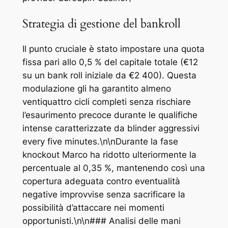
Strategia di gestione del bankroll
Il punto cruciale è stato impostare una quota
fissa pari allo 0,5 % del capitale totale (€12
su un bank roll iniziale da €2 400). Questa
modulazione gli ha garantito almeno
ventiquattro cicli completi senza rischiare
l’esaurimento precoce durante le qualifiche
intense caratterizzate da blinder aggressivi
every five minutes.\n\nDurante la fase
knockout Marco ha ridotto ulteriormente la
percentuale al 0,35 %, mantenendo così una
copertura adeguata contro eventualità
negative improvvise senza sacrificare la
possibilità d’attaccare nei momenti
opportunisti.\n\n### Analisi delle mani