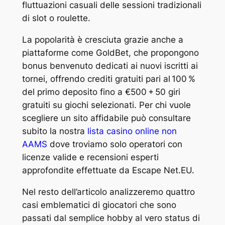
fluttuazioni casuali delle sessioni tradizionali
di slot o roulette.
La popolarità è cresciuta grazie anche a
piattaforme come GoldBet, che propongono
bonus benvenuto dedicati ai nuovi iscritti ai
tornei, offrendo crediti gratuiti pari al 100 %
del primo deposito fino a €500 + 50 giri
gratuiti su giochi selezionati. Per chi vuole
scegliere un sito affidabile può consultare
subito la nostra
lista casino online non
AAMS
dove troviamo solo operatori con
licenze valide e recensioni esperti
approfondite effettuate da Escape Net.EU.
Nel resto dell’articolo analizzeremo quattro
casi emblematici di giocatori che sono
passati dal semplice hobby al vero status di