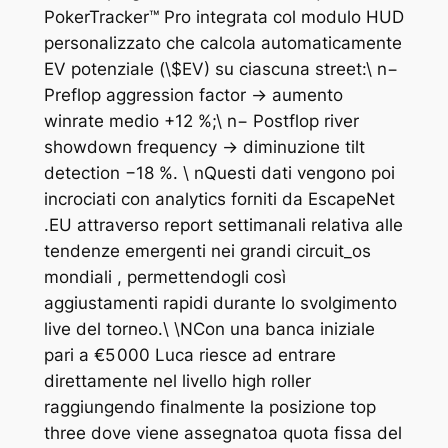
PokerTracker™ Pro integrata col modulo HUD
personalizzato che calcola automaticamente
EV potenziale (\$EV) su ciascuna street:\ n−
Preflop aggression factor → aumento
winrate medio +12 %;\ n− Postflop river
showdown frequency → diminuzione tilt
detection −18 %. \ nQuesti dati vengono poi
incrociati con analytics forniti da Escap​e​Net​
.EU attraverso report settimanali relativ​a alle
tendenze emergenti nei grandi circuit_os
mondiali , permettendogli così
aggiustamenti rapidi durante lo svolgimento
live del torneo.\ \NCon una banca iniziale
pari a €5 000 Luca riesce ad entrare
direttamente nel livello high roller
raggiungendo finalmente la posizione top
three dove viene assegnatoa quota fissa de​​l