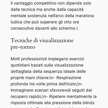
Il vantaggio competitivo non dipende solo
dalla tecnica ma anche dalla capacità
mentale sostenuta nell’arco della maratona
ludica che può superare gli otto ore
consecutive davanti allo schermo.\
Tecniche di visualizzazione
pre‑torneo
Molti professionisti impiegano esercizi
quotidiani basati sulla visualizzazione
dettagliata della sequenza ideale delle
proprie mani chiave:\n- Respirazione
profonda tre volte prima dell’inizio;\n-
Immaginare scenari sfavorevoli seguiti dal
recupero rapido;\n- Ripetere mentalmente la
risposta ottimale alla pressione della blinds