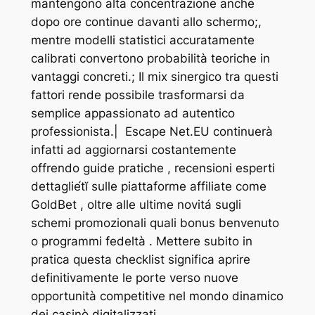
mantengono alta concentrazione anche
dopo ore continue davanti allo schermo;,
mentre modelli statistici accuratamente
calibrati convertono probabilità teoriche in
vantaggi concreti.; Il mix sinergico tra questi
fattori rende possibile trasformarsi da
semplice appassionatο ad autentico
professionista.| Escape Net.​EU continuerà
infatti ad aggiornarsi costantemente
offrendo guide pratiche , recensionі esperti
dettagliе́tĭ sulle piattaforme affiliate come
GoldBet , oltre alle ultime novitá sugli
schemi promozionali quali bonus benvenuto
o programmi fedeltà . Mettere subito in
pratica questa checklist significa aprire
definitivamente le porte verso nuove
opportunità competitive nel mondo dinamico
dei casinò digitalizzati.