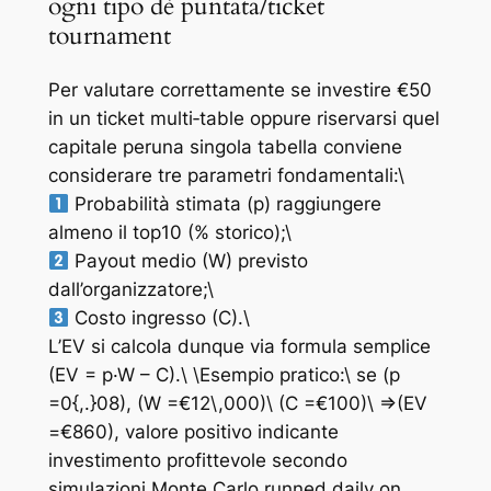
ogni tipo dè puntata/ticket
tournament
Per valutare correttamente se investire €50
in un ticket multi‐table oppure riservarsi quel
capitale pe­runa singola tabella conviene
considerare tre parametri fondamentali:\
Probabilità stimata (p) raggiungere
almeno il top10 (% storico);\
Payout medio (W) previsto
dall’organizzatore;\
Costo ingresso (C).\
L’EV si calcola dunque via formula semplice
(EV = p·W – C).\ \Esempio pratico:\ se (p
=0{,.}08), (W =€12\,000)\ (C =€100)\ ⇒(EV
=€860), valore positivo indicante
investimento profittevole secondo
simulazioni Monte Carlo runned daily on