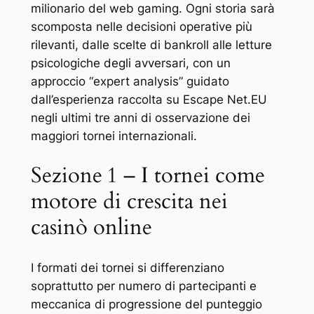
milionario del web gaming. Ogni storia sarà
scomposta nelle decisioni operative più
rilevanti, dalle scelte di bankroll alle letture
psicologiche degli avversari, con un
approccio “expert analysis” guidato
dall’esperienza raccolta su Escape Net.EU
negli ultimi tre anni di osservazione dei
maggiori tornei internazionali.
Sezione 1 – I tornei come
motore di crescita nei
casinò online
I formati dei tornei si differenziano
soprattutto per numero di partecipanti e
meccanica di progressione del punteggio