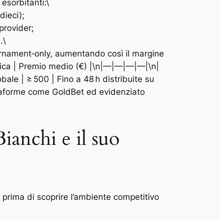
 esorbitanti:\
dieci);
provider;
.\
tournament‑only, aumentando così il margine
ipica | Premio medio (€) |\n|—|—|—|—|\n|
bale | ≥ 500 | Fino a 48 h distribuite su
attaforme come GoldBet ed evidenziato
.
ianchi e il suo
e prima di scoprire l’ambiente competitivo