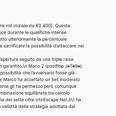
nk roll iniziale da €2 400). Questa
oce durante le qualifiche intense
otto ulteriormente la percentuale
acrificare la possibilità d’attaccare nei
’apertura seguito da una triple raise
t garantito.\n
Mano 2 (postflop J♠️T♠️9♠️):
 possibilità che l’avversario fosse già
ale Marco ha accettato un bet moderato
rudente gli ha permesso però comunque
mbinazione equilibrata tra calcolo
ia dei sette cifre.\n\nEscape Net.EU ha
 validità della strategia adottata dal