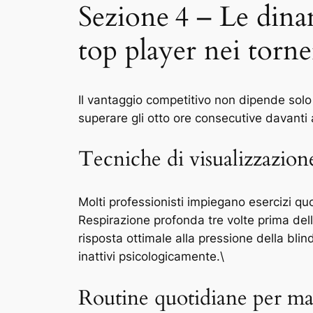
Sezione 4 – Le dina
top player nei torne
Il vantaggio competitivo non dipende solo
superare gli otto ore consecutive davanti 
Tecniche di visualizzazion
Molti professionisti impiegano esercizi qu
Respirazione profonda tre volte prima dell
risposta ottimale alla pressione della blin
inattivi psicologicamente.\
Routine quotidiane per ma