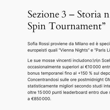
Sezione 3 – Storia n
Spin Tournament”
Sofia Rossi proviene da Milano ed è specia
europeisti quali
“Vienna Nights”
e
“Paris L
Le sue mosse vincenti includono:\n\n
Scel
occasionalmente superiori ai €10 000 entr
bonus temporanei fino al +150 % sul deposi
Concentrandosi sulle ore post­midnight G
statisticamente migliori secondo studi in
oltre 15 000 punti leaderboard entro due 
a €850 000.