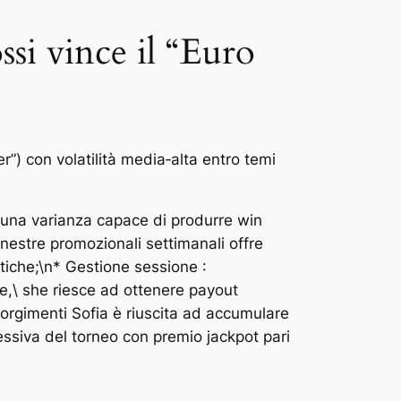
ssi vince il “Euro
”) con volatilità media‑alta entro temi
d una varianza capace di produrre win
nestre promozionali settimanali offre
atiche;\n* Gestione sessione :
e,\ she riesce ad ottenere payout
corgimenti Sofia è riuscita ad accumulare
essiva del torneo con premio jackpot pari