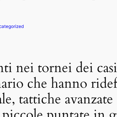
categorized
ti nei tornei dei cas
nario che hanno ridef
le, tattiche avanzate 
 piccole puntate in 