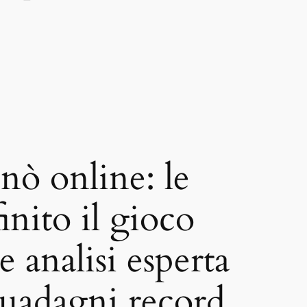
inò online: le
inito il gioco
e analisi esperta
guadagni record