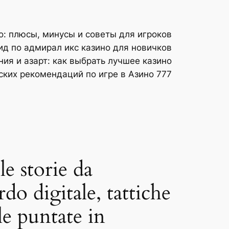
ino: плюсы, минусы и советы для игроков
д по адмирал икс казино для новичков
ия и азарт: как выбрать лучшее казино
ских рекомендаций по игре в Азино 777
le storie da
do digitale, tattiche
le puntate in