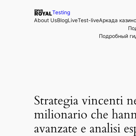
Skip
Testing
to
About Us
Blog
Live
Test-live
Аркада казино
content
По
Подробный гид
Strategia vincenti ne
milionario che hanno
avanzate e analisi e