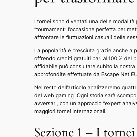
I tornei sono diventati una delle modalità
“tournament” l’occasione perfetta per mette
affrontare le fluttuazioni casuali delle sess
La popolarità è cresciuta grazie anche a 
offrendo crediti gratuiti pari al 100 % del 
affidabile può consultare subito la nostra
approfondite effettuate da Escape Net.EU
Nel resto dell’articolo analizzeremo quatt
del web gaming. Ogni storia sarà scomposta 
avversari, con un approccio “expert analys
maggiori tornei internazionali.
Sezione 1 – I tornei