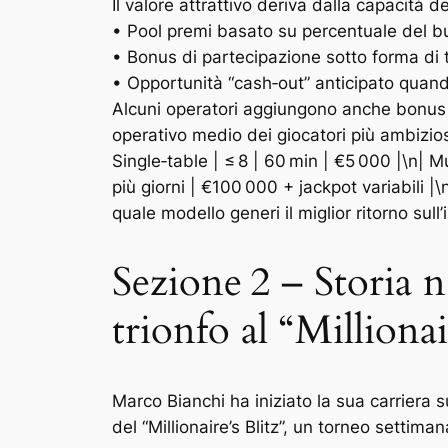
Il valore attrattivo deriva dalla capacità 
• Pool premi basato su percentuale del buy‑
• Bonus di partecipazione sotto forma di t
• Opportunità “cash‑out” anticipato quando
Alcuni operatori aggiungono anche bonus be
operativo medio dei giocatori più ambizi
Single‑table | ≤ 8 | 60 min | €5 000 |\n| M
più giorni | €100 000 + jackpot variabili 
quale modello generi il miglior ritorno sull
Sezione 2 – Storia 
trionfo al “Millionai
Marco Bianchi ha iniziato la sua carriera s
del “Millionaire’s Blitz”, un torneo settim