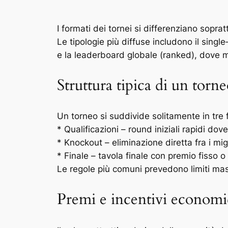
I formati dei tornei si differenziano sopr
Le tipologie più diffuse includono il single
e la leaderboard globale (
ranked
), dove m
Struttura tipica di un torn
Un torneo si suddivide solitamente in tre fa
* Qualificazioni – round iniziali rapidi d
* Knockout – eliminazione diretta fra i mig
* Finale – tavola finale con premio fisso o
Le regole più comuni prevedono limiti mass
Premi e incentivi economi